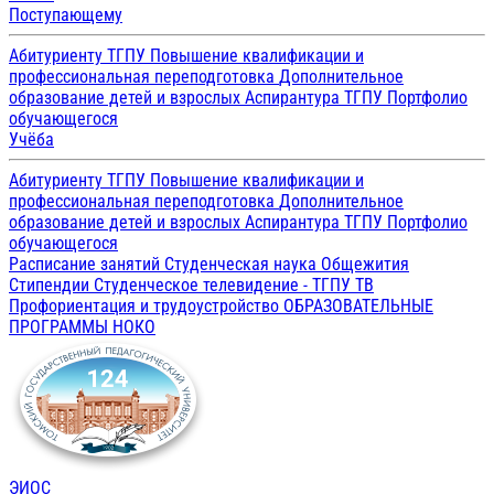
Поступающему
Абитуриенту ТГПУ
Повышение квалификации и
профессиональная переподготовка
Дополнительное
образование детей и взрослых
Аспирантура ТГПУ
Портфолио
обучающегося
Учёба
Абитуриенту ТГПУ
Повышение квалификации и
профессиональная переподготовка
Дополнительное
образование детей и взрослых
Аспирантура ТГПУ
Портфолио
обучающегося
Расписание занятий
Студенческая наука
Общежития
Стипендии
Студенческое телевидение - ТГПУ ТВ
Профориентация и трудоустройство
ОБРАЗОВАТЕЛЬНЫЕ
ПРОГРАММЫ
НОКО
ЭИОС