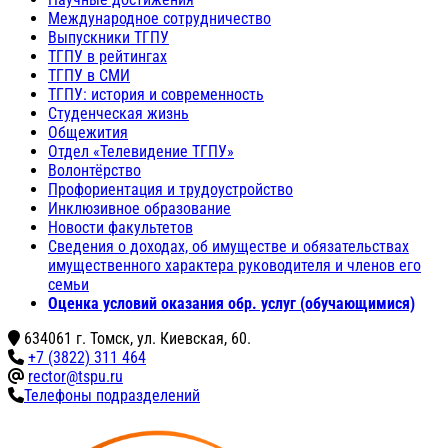
Международное сотрудничество
Выпускники ТГПУ
ТГПУ в рейтингах
ТГПУ в СМИ
ТГПУ: история и современность
Студенческая жизнь
Общежития
Отдел «Телевидение ТГПУ»
Волонтёрство
Профориентация и трудоустройство
Инклюзивное образование
Новости факультетов
Сведения о доходах, об имуществе и обязательствах
имущественного характера руководителя и членов его
семьи
Оценка условий оказания обр. услуг (обучающимися)
634061 г. Томск, ул. Киевская, 60.
+7 (3822) 311 464
rector@tspu.ru
Телефоны подразделений