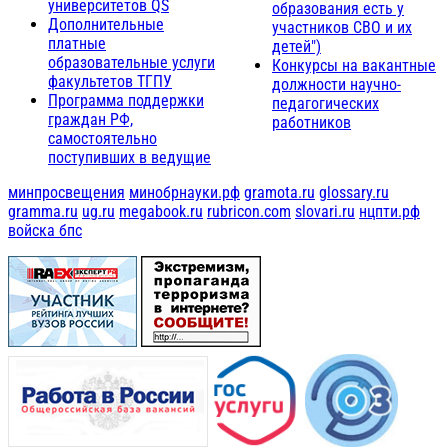
университетов QS
образования есть у
Дополнительные
участников СВО и их
платные
детей")
образовательные услуги
Конкурсы на вакантные
факультетов ТГПУ
должности научно-
Программа поддержки
педагогических
граждан РФ,
работников
самостоятельно
поступивших в ведущие
минпросвещения
минобрнауки.рф
gramota.ru
glossary.ru
gramma.ru
ug.ru
megabook.ru
rubricon.com
slovari.ru
нцпти.рф
войска бпс