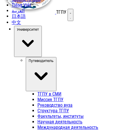
Tiếng Việt
العربية
ТГПУ
Открыть меню
日本語
中文
Университет
Путеводитель
ТГПУ в СМИ
Миссия ТГПУ
Руководство вуза
Структура ТГПУ
Факультеты, институты
Научная деятельность
Международная деятельность