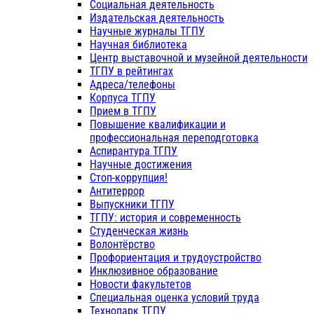
Социальная деятельность
Издательская деятельность
Научные журналы ТГПУ
Научная библиотека
Центр выставочной и музейной деятельности
ТГПУ в рейтингах
Адреса/телефоны
Корпуса ТГПУ
Прием в ТГПУ
Повышение квалификации и
профессиональная переподготовка
Аспирантура ТГПУ
Научные достижения
Стоп-коррупция!
Антитеррор
Выпускники ТГПУ
ТГПУ: история и современность
Студенческая жизнь
Волонтёрство
Профориентация и трудоустройство
Инклюзивное образование
Новости факультетов
Специальная оценка условий труда
Технопарк ТГПУ