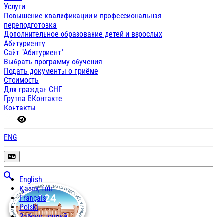
Услуги
Повышение квалификации и профессиональная
переподготовка
Дополнительное образование детей и взрослых
Абитуриенту
Сайт "Абитуриент"
Выбрать программу обучения
Подать документы о приёме
Стоимость
Для граждан СНГ
Группа ВКонтакте
Контакты
ENG
English
Қазақ тілі
Français
Polski
Забони тоҷикӣ