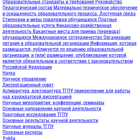
Образовательные стандарты и требования
Руководство
Педагогический состав
Материально-техническое обеспечение
и оснащенность образовательного процесса. Доступная среда
Стипендии и меры поддержки обучающихся
Платные
образовательные услуги
Финансово-хозяйственная
деятельность
Вакантные места для приема (перевода)
обучающихся
Международное сотрудничество
Организация
питания в образовательной организации
Информация, которая
размещается, публикуется по решению образовательной
организации, и (или) размещение, опубликование которой
является обязательным в соответствии с законодательством
Российской Федерации
Наука
Научное управление
Диссертационный совет
Аспирантура, докторантура ТГПУ, прикрепление для работы
над кандидатской диссертацией
Научные мероприятия: конференции, семинары
Основные направления научной деятельности
Грантовые исследования ТГПУ
Основные результаты научной деятельности
Научные журналы ТГПУ
Полезные ресурсы
Учёба