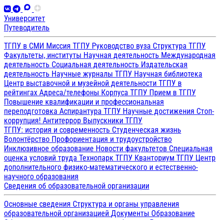
Университет
Путеводитель
ТГПУ в СМИ
Миссия ТГПУ
Руководство вуза
Структура ТГПУ
Факультеты, институты
Научная деятельность
Международная
деятельность
Социальная деятельность
Издательская
деятельность
Научные журналы ТГПУ
Научная библиотека
Центр выставочной и музейной деятельности
ТГПУ в
рейтингах
Адреса/телефоны
Корпуса ТГПУ
Прием в ТГПУ
Повышение квалификации и профессиональная
переподготовка
Аспирантура ТГПУ
Научные достижения
Стоп-
коррупция!
Антитеррор
Выпускники ТГПУ
ТГПУ: история и современность
Студенческая жизнь
Волонтёрство
Профориентация и трудоустройство
Инклюзивное образование
Новости факультетов
Специальная
оценка условий труда
Технопарк ТГПУ
Кванториум ТГПУ
Центр
дополнительного физико-математического и естественно-
научного образования
Сведения об образовательной организации
Основные сведения
Структура и органы управления
образовательной организацией
Документы
Образование