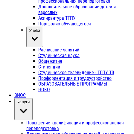
профессиональная переподготовка
Дополнительное образование детей и
взрослых
Аспирантура ТГПУ
Портфолио обучающегося
Учёба
Расписание занятий
Студенческая наука
Общежития
Стипендии
Студенческое телевидение - ТГПУ ТВ
Профориентация и трудоустройство
ОБРАЗОВАТЕЛЬНЫЕ ПРОГРАММЫ
НОКО
ЭИОС
Услуги
Повышение квалификации и профессиональная
переподготовка