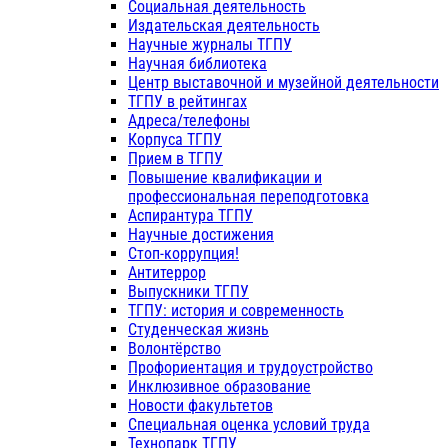
Социальная деятельность
Издательская деятельность
Научные журналы ТГПУ
Научная библиотека
Центр выставочной и музейной деятельности
ТГПУ в рейтингах
Адреса/телефоны
Корпуса ТГПУ
Прием в ТГПУ
Повышение квалификации и
профессиональная переподготовка
Аспирантура ТГПУ
Научные достижения
Стоп-коррупция!
Антитеррор
Выпускники ТГПУ
ТГПУ: история и современность
Студенческая жизнь
Волонтёрство
Профориентация и трудоустройство
Инклюзивное образование
Новости факультетов
Специальная оценка условий труда
Технопарк ТГПУ