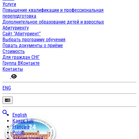
Услуги
Повышение квалификации и профессиональная
переподготовка
Дополнительное образование детей и взрослых
Абитуриенту
Сайт "Абитуриент"
Выбрать программу обучения
Подать документы о приёме
Стоимость
Для граждан СНГ
Группа ВКонтакте
Контакты
ENG
English
Қазақ тілі
Français
Polski
Забони тоҷикӣ