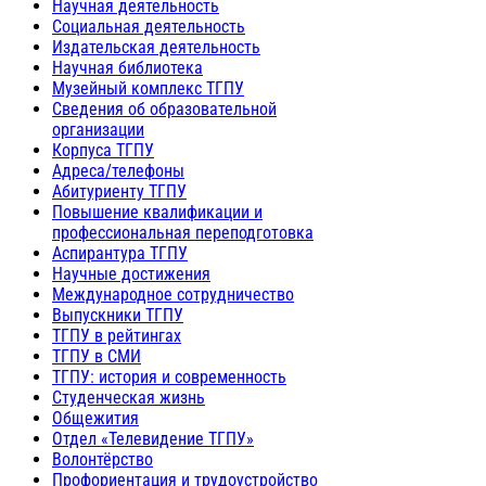
Научная деятельность
Социальная деятельность
Издательская деятельность
Научная библиотека
Музейный комплекс ТГПУ
Сведения об образовательной
организации
Корпуса ТГПУ
Адреса/телефоны
Абитуриенту ТГПУ
Повышение квалификации и
профессиональная переподготовка
Аспирантура ТГПУ
Научные достижения
Международное сотрудничество
Выпускники ТГПУ
ТГПУ в рейтингах
ТГПУ в СМИ
ТГПУ: история и современность
Студенческая жизнь
Общежития
Отдел «Телевидение ТГПУ»
Волонтёрство
Профориентация и трудоустройство