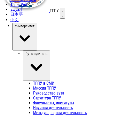
Tiếng Việt
العربية
ТГПУ
Открыть меню
日本語
中文
Университет
Путеводитель
ТГПУ в СМИ
Миссия ТГПУ
Руководство вуза
Структура ТГПУ
Факультеты, институты
Научная деятельность
Международная деятельность