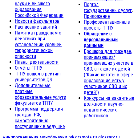
науки и высшего
Портал
образования
государственных услуг
.
Российской Федерации
Приложение
Новости факультетов
Профориентационные
Расписание занятий
проекты ТГПУ
Памятка гражданам о
Обращение с
действиях при
персональными
установлении уровней
данными
террористической
Брошюра для граждан,
опасности
принимающих/
Планы деятельности
принимавших участие в
Отчёты ТГПУ
СВО, а также их детей
ТГПУ вошел в рейтинг
("Какие льготы в сфере
университетов QS
образования есть у
Дополнительные
участников СВО и их
платные
детей")
образовательные услуги
Конкурсы на вакантные
факультетов ТГПУ
должности научно-
Программа поддержки
педагогических
граждан РФ,
работников
самостоятельно
поступивших в ведущие
минпросвещения
минобрнауки.рф
gramota.ru
glossary.ru