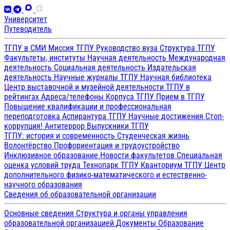
Университет
Путеводитель
ТГПУ в СМИ
Миссия ТГПУ
Руководство вуза
Структура ТГПУ
Факультеты, институты
Научная деятельность
Международная
деятельность
Социальная деятельность
Издательская
деятельность
Научные журналы ТГПУ
Научная библиотека
Центр выставочной и музейной деятельности
ТГПУ в
рейтингах
Адреса/телефоны
Корпуса ТГПУ
Прием в ТГПУ
Повышение квалификации и профессиональная
переподготовка
Аспирантура ТГПУ
Научные достижения
Стоп-
коррупция!
Антитеррор
Выпускники ТГПУ
ТГПУ: история и современность
Студенческая жизнь
Волонтёрство
Профориентация и трудоустройство
Инклюзивное образование
Новости факультетов
Специальная
оценка условий труда
Технопарк ТГПУ
Кванториум ТГПУ
Центр
дополнительного физико-математического и естественно-
научного образования
Сведения об образовательной организации
Основные сведения
Структура и органы управления
образовательной организацией
Документы
Образование