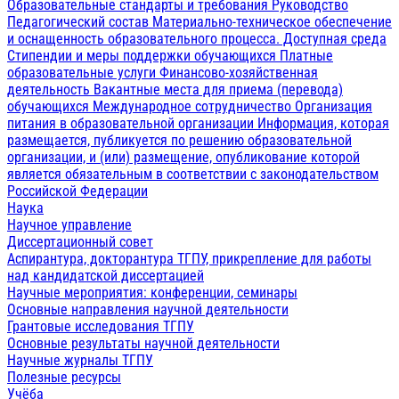
Образовательные стандарты и требования
Руководство
Педагогический состав
Материально-техническое обеспечение
и оснащенность образовательного процесса. Доступная среда
Стипендии и меры поддержки обучающихся
Платные
образовательные услуги
Финансово-хозяйственная
деятельность
Вакантные места для приема (перевода)
обучающихся
Международное сотрудничество
Организация
питания в образовательной организации
Информация, которая
размещается, публикуется по решению образовательной
организации, и (или) размещение, опубликование которой
является обязательным в соответствии с законодательством
Российской Федерации
Наука
Научное управление
Диссертационный совет
Аспирантура, докторантура ТГПУ, прикрепление для работы
над кандидатской диссертацией
Научные мероприятия: конференции, семинары
Основные направления научной деятельности
Грантовые исследования ТГПУ
Основные результаты научной деятельности
Научные журналы ТГПУ
Полезные ресурсы
Учёба