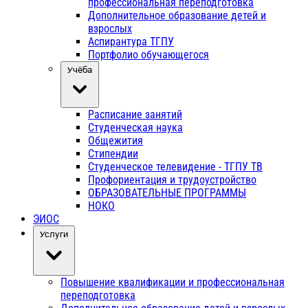
профессиональная переподготовка
Дополнительное образование детей и
взрослых
Аспирантура ТГПУ
Портфолио обучающегося
Учёба
Расписание занятий
Студенческая наука
Общежития
Стипендии
Студенческое телевидение - ТГПУ ТВ
Профориентация и трудоустройство
ОБРАЗОВАТЕЛЬНЫЕ ПРОГРАММЫ
НОКО
ЭИОС
Услуги
Повышение квалификации и профессиональная
переподготовка