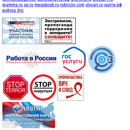
gramma.ru
ug.ru
megabook.ru
rubricon.com
slovari.ru
нцпти.рф
войска бпс