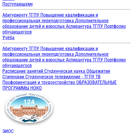
Поступающему
Абитуриенту ТГПУ
Повышение квалификации и
профессиональная переподготовка
Дополнительное
образование детей и взрослых
Аспирантура ТГПУ
Портфолио
обучающегося
Учёба
Абитуриенту ТГПУ
Повышение квалификации и
профессиональная переподготовка
Дополнительное
образование детей и взрослых
Аспирантура ТГПУ
Портфолио
обучающегося
Расписание занятий
Студенческая наука
Общежития
Стипендии
Студенческое телевидение - ТГПУ ТВ
Профориентация и трудоустройство
ОБРАЗОВАТЕЛЬНЫЕ
ПРОГРАММЫ
НОКО
ЭИОС