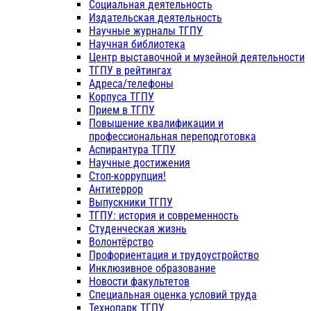
Социальная деятельность
Издательская деятельность
Научные журналы ТГПУ
Научная библиотека
Центр выставочной и музейной деятельности
ТГПУ в рейтингах
Адреса/телефоны
Корпуса ТГПУ
Прием в ТГПУ
Повышение квалификации и
профессиональная переподготовка
Аспирантура ТГПУ
Научные достижения
Стоп-коррупция!
Антитеррор
Выпускники ТГПУ
ТГПУ: история и современность
Студенческая жизнь
Волонтёрство
Профориентация и трудоустройство
Инклюзивное образование
Новости факультетов
Специальная оценка условий труда
Технопарк ТГПУ