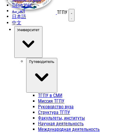
Tiếng Việt
العربية
ТГПУ
Открыть меню
日本語
中文
Университет
Путеводитель
ТГПУ в СМИ
Миссия ТГПУ
Руководство вуза
Структура ТГПУ
Факультеты, институты
Научная деятельность
Международная деятельность