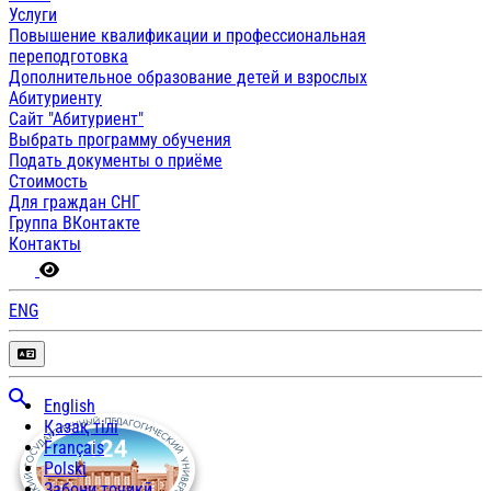
Услуги
Повышение квалификации и профессиональная
переподготовка
Дополнительное образование детей и взрослых
Абитуриенту
Сайт "Абитуриент"
Выбрать программу обучения
Подать документы о приёме
Стоимость
Для граждан СНГ
Группа ВКонтакте
Контакты
ENG
English
Қазақ тілі
Français
Polski
Забони тоҷикӣ