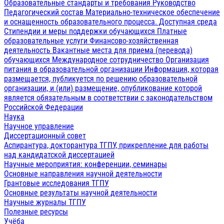
Образовательные стандарты и требования
Руководство
Педагогический состав
Материально-техническое обеспечение
и оснащенность образовательного процесса. Доступная среда
Стипендии и меры поддержки обучающихся
Платные
образовательные услуги
Финансово-хозяйственная
деятельность
Вакантные места для приема (перевода)
обучающихся
Международное сотрудничество
Организация
питания в образовательной организации
Информация, которая
размещается, публикуется по решению образовательной
организации, и (или) размещение, опубликование которой
является обязательным в соответствии с законодательством
Российской Федерации
Наука
Научное управление
Диссертационный совет
Аспирантура, докторантура ТГПУ, прикрепление для работы
над кандидатской диссертацией
Научные мероприятия: конференции, семинары
Основные направления научной деятельности
Грантовые исследования ТГПУ
Основные результаты научной деятельности
Научные журналы ТГПУ
Полезные ресурсы
Учёба