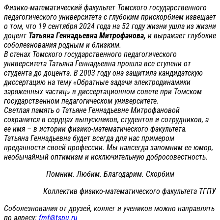
Физико-математический факультет Томского государственного
педагогического университета с глубоким прискорбием извещает
о том, что 19 сентября 2024 года на 52 году жизни ушла из жизни
доцент
Татьяна Геннадьевна Митрофанова,
и выражает глубокие
соболезнования родным и близким.
В стенах Томского государственного педагогического
университета Татьяна Геннадьевна прошла все ступени от
студента до доцента. В 2003 году она защитила кандидатскую
диссертацию на тему «Обратные задачи электродинамики
заряженных частиц» в диссертационном совете при Томском
государственном педагогическом университете.
Светлая память о Татьяне Геннадьевне Митрофановой
сохранится в сердцах выпускников, студентов и сотрудников, а
ее имя – в истории физико-математического факультета.
Татьяна Геннадьевна будет всегда для нас примером
преданности своей профессии. Мы навсегда запомним ее юмор,
необычайный оптимизм и исключительную добросовестность.
Помним. Любим. Благодарим. Скорбим
Коллектив физико-математического факультета ТГПУ
Соболезнования от друзей, коллег и учеников можно направлять
по адресу:
fmf@tspu.ru