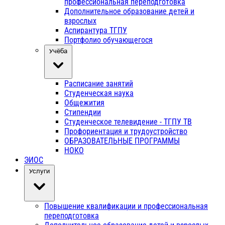
профессиональная переподготовка
Дополнительное образование детей и
взрослых
Аспирантура ТГПУ
Портфолио обучающегося
Учёба
Расписание занятий
Студенческая наука
Общежития
Стипендии
Студенческое телевидение - ТГПУ ТВ
Профориентация и трудоустройство
ОБРАЗОВАТЕЛЬНЫЕ ПРОГРАММЫ
НОКО
ЭИОС
Услуги
Повышение квалификации и профессиональная
переподготовка