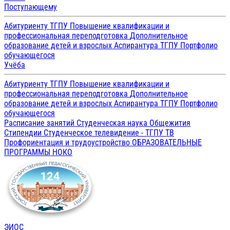
Поступающему
Абитуриенту ТГПУ
Повышение квалификации и
профессиональная переподготовка
Дополнительное
образование детей и взрослых
Аспирантура ТГПУ
Портфолио
обучающегося
Учёба
Абитуриенту ТГПУ
Повышение квалификации и
профессиональная переподготовка
Дополнительное
образование детей и взрослых
Аспирантура ТГПУ
Портфолио
обучающегося
Расписание занятий
Студенческая наука
Общежития
Стипендии
Студенческое телевидение - ТГПУ ТВ
Профориентация и трудоустройство
ОБРАЗОВАТЕЛЬНЫЕ
ПРОГРАММЫ
НОКО
ЭИОС