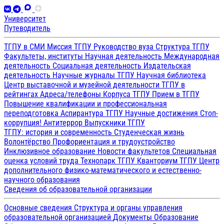
Университет
Путеводитель
ТГПУ в СМИ
Миссия ТГПУ
Руководство вуза
Структура ТГПУ
Факультеты, институты
Научная деятельность
Международная
деятельность
Социальная деятельность
Издательская
деятельность
Научные журналы ТГПУ
Научная библиотека
Центр выставочной и музейной деятельности
ТГПУ в
рейтингах
Адреса/телефоны
Корпуса ТГПУ
Прием в ТГПУ
Повышение квалификации и профессиональная
переподготовка
Аспирантура ТГПУ
Научные достижения
Стоп-
коррупция!
Антитеррор
Выпускники ТГПУ
ТГПУ: история и современность
Студенческая жизнь
Волонтёрство
Профориентация и трудоустройство
Инклюзивное образование
Новости факультетов
Специальная
оценка условий труда
Технопарк ТГПУ
Кванториум ТГПУ
Центр
дополнительного физико-математического и естественно-
научного образования
Сведения об образовательной организации
Основные сведения
Структура и органы управления
образовательной организацией
Документы
Образование