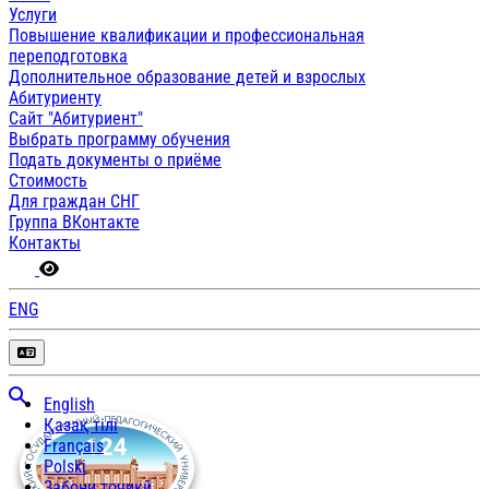
Услуги
Повышение квалификации и профессиональная
переподготовка
Дополнительное образование детей и взрослых
Абитуриенту
Сайт "Абитуриент"
Выбрать программу обучения
Подать документы о приёме
Стоимость
Для граждан СНГ
Группа ВКонтакте
Контакты
ENG
English
Қазақ тілі
Français
Polski
Забони тоҷикӣ