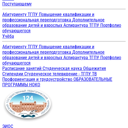
Поступающему
Абитуриенту ТГПУ
Повышение квалификации и
профессиональная переподготовка
Дополнительное
образование детей и взрослых
Аспирантура ТГПУ
Портфолио
обучающегося
Учёба
Абитуриенту ТГПУ
Повышение квалификации и
профессиональная переподготовка
Дополнительное
образование детей и взрослых
Аспирантура ТГПУ
Портфолио
обучающегося
Расписание занятий
Студенческая наука
Общежития
Стипендии
Студенческое телевидение - ТГПУ ТВ
Профориентация и трудоустройство
ОБРАЗОВАТЕЛЬНЫЕ
ПРОГРАММЫ
НОКО
ЭИОС