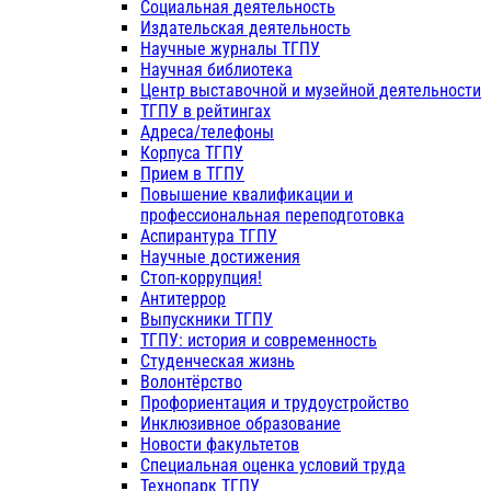
Социальная деятельность
Издательская деятельность
Научные журналы ТГПУ
Научная библиотека
Центр выставочной и музейной деятельности
ТГПУ в рейтингах
Адреса/телефоны
Корпуса ТГПУ
Прием в ТГПУ
Повышение квалификации и
профессиональная переподготовка
Аспирантура ТГПУ
Научные достижения
Стоп-коррупция!
Антитеррор
Выпускники ТГПУ
ТГПУ: история и современность
Студенческая жизнь
Волонтёрство
Профориентация и трудоустройство
Инклюзивное образование
Новости факультетов
Специальная оценка условий труда
Технопарк ТГПУ