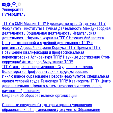
Университет
Путеводитель
ТГПУ в СМИ
Миссия ТГПУ
Руководство вуза
Структура ТГПУ
Факультеты, институты
Научная деятельность
Международная
деятельность
Социальная деятельность
Издательская
деятельность
Научные журналы ТГПУ
Научная библиотека
Центр выставочной и музейной деятельности
ТГПУ в
рейтингах
Адреса/телефоны
Корпуса ТГПУ
Прием в ТГПУ
Повышение квалификации и профессиональная
переподготовка
Аспирантура ТГПУ
Научные достижения
Стоп-
коррупция!
Антитеррор
Выпускники ТГПУ
ТГПУ: история и современность
Студенческая жизнь
Волонтёрство
Профориентация и трудоустройство
Инклюзивное образование
Новости факультетов
Специальная
оценка условий труда
Технопарк ТГПУ
Кванториум ТГПУ
Центр
дополнительного физико-математического и естественно-
научного образования
Сведения об образовательной организации
Основные сведения
Структура и органы управления
образовательной организацией
Документы
Образование