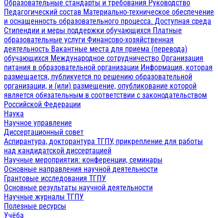
Образовательные стандарты и требования
Руководство
Педагогический состав
Материально-техническое обеспечение
и оснащенность образовательного процесса. Доступная среда
Стипендии и меры поддержки обучающихся
Платные
образовательные услуги
Финансово-хозяйственная
деятельность
Вакантные места для приема (перевода)
обучающихся
Международное сотрудничество
Организация
питания в образовательной организации
Информация, которая
размещается, публикуется по решению образовательной
организации, и (или) размещение, опубликование которой
является обязательным в соответствии с законодательством
Российской Федерации
Наука
Научное управление
Диссертационный совет
Аспирантура, докторантура ТГПУ, прикрепление для работы
над кандидатской диссертацией
Научные мероприятия: конференции, семинары
Основные направления научной деятельности
Грантовые исследования ТГПУ
Основные результаты научной деятельности
Научные журналы ТГПУ
Полезные ресурсы
Учёба