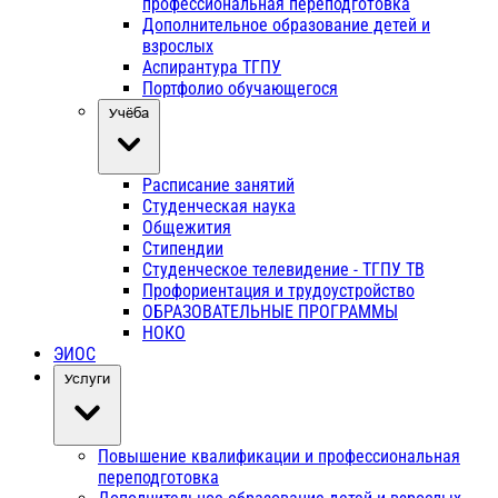
профессиональная переподготовка
Дополнительное образование детей и
взрослых
Аспирантура ТГПУ
Портфолио обучающегося
Учёба
Расписание занятий
Студенческая наука
Общежития
Стипендии
Студенческое телевидение - ТГПУ ТВ
Профориентация и трудоустройство
ОБРАЗОВАТЕЛЬНЫЕ ПРОГРАММЫ
НОКО
ЭИОС
Услуги
Повышение квалификации и профессиональная
переподготовка