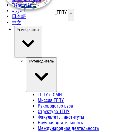
Tiếng Việt
العربية
ТГПУ
Открыть меню
日本語
中文
Университет
Путеводитель
ТГПУ в СМИ
Миссия ТГПУ
Руководство вуза
Структура ТГПУ
Факультеты, институты
Научная деятельность
Международная деятельность