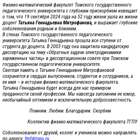
Физико-математический факультет Томского государственного
педагогического университета с глубоким прискорбием извещает
о том, что 19 сентября 2024 года на 52 году жизни ушла из жизни
доцент
Татьяна Геннадьевна Митрофанова,
и выражает глубокие
соболезнования родным и близким.
В стенах Томского государственного педагогического
университета Татьяна Геннадьевна прошла все ступени от
студента до доцента. В 2003 году она защитила кандидатскую
диссертацию на тему «Обратные задачи электродинамики
заряженных частиц» в диссертационном совете при Томском
государственном педагогическом университете.
Светлая память о Татьяне Геннадьевне Митрофановой
сохранится в сердцах выпускников, студентов и сотрудников, а
ее имя – в истории физико-математического факультета.
Татьяна Геннадьевна будет всегда для нас примером
преданности своей профессии. Мы навсегда запомним ее юмор,
необычайный оптимизм и исключительную добросовестность.
Помним. Любим. Благодарим. Скорбим
Коллектив физико-математического факультета ТГПУ
Соболезнования от друзей, коллег и учеников можно направлять
по адресу:
fmf@tspu.ru