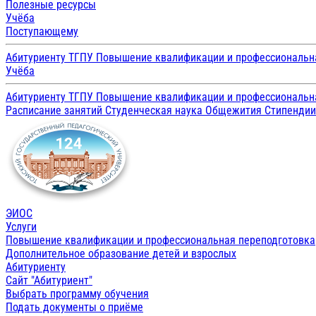
Полезные ресурсы
Учёба
Поступающему
Абитуриенту ТГПУ
Повышение квалификации и профессиональн
Учёба
Абитуриенту ТГПУ
Повышение квалификации и профессиональн
Расписание занятий
Студенческая наука
Общежития
Стипенди
ЭИОС
Услуги
Повышение квалификации и профессиональная переподготовка
Дополнительное образование детей и взрослых
Абитуриенту
Сайт "Абитуриент"
Выбрать программу обучения
Подать документы о приёме