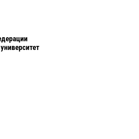
едерации
 университет