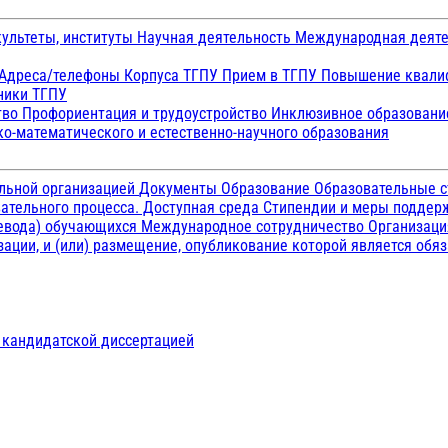
ультеты, институты
Научная деятельность
Международная деят
Адреса/телефоны
Корпуса ТГПУ
Прием в ТГПУ
Повышение квалиф
ники ТГПУ
тво
Профориентация и трудоустройство
Инклюзивное образован
о-математического и естественно-научного образования
ельной организацией
Документы
Образование
Образовательные с
ательного процесса. Доступная среда
Стипендии и меры подде
ревода) обучающихся
Международное сотрудничество
Организаци
ации, и (или) размещение, опубликование которой является обя
д кандидатской диссертацией