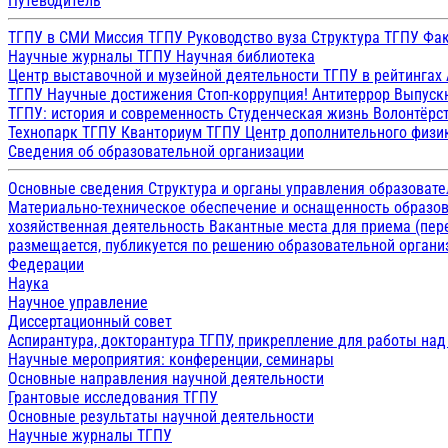
Путеводитель
ТГПУ в СМИ
Миссия ТГПУ
Руководство вуза
Структура ТГПУ
Фак
Научные журналы ТГПУ
Научная библиотека
Центр выставочной и музейной деятельности
ТГПУ в рейтингах
ТГПУ
Научные достижения
Стоп-коррупция!
Антитеррор
Выпуск
ТГПУ: история и современность
Студенческая жизнь
Волонтёрс
Технопарк ТГПУ
Кванториум ТГПУ
Центр дополнительного физик
Сведения об образовательной организации
Основные сведения
Структура и органы управления образоват
Материально-техническое обеспечение и оснащенность образов
хозяйственная деятельность
Вакантные места для приема (пе
размещается, публикуется по решению образовательной организ
Федерации
Наука
Научное управление
Диссертационный совет
Аспирантура, докторантура ТГПУ, прикрепление для работы на
Научные мероприятия: конференции, семинары
Основные направления научной деятельности
Грантовые исследования ТГПУ
Основные результаты научной деятельности
Научные журналы ТГПУ