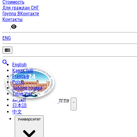
Стоимость
Для граждан СНГ
Группа ВКонтакте
Контакты
ENG
English
Қазақ тілі
Français
Polski
Забони тоҷикӣ
Tiếng Việt
العربية
ТГПУ
Открыть меню
日本語
中文
Университет