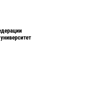
едерации
 университет