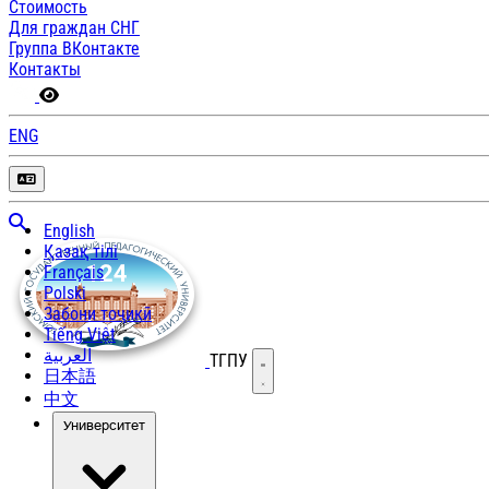
Стоимость
Для граждан СНГ
Группа ВКонтакте
Контакты
ENG
English
Қазақ тілі
Français
Polski
Забони тоҷикӣ
Tiếng Việt
العربية
ТГПУ
Открыть меню
日本語
中文
Университет