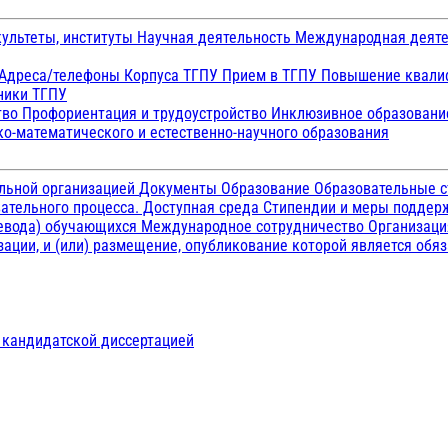
ультеты, институты
Научная деятельность
Международная деят
Адреса/телефоны
Корпуса ТГПУ
Прием в ТГПУ
Повышение квалиф
ники ТГПУ
тво
Профориентация и трудоустройство
Инклюзивное образован
о-математического и естественно-научного образования
ельной организацией
Документы
Образование
Образовательные с
ательного процесса. Доступная среда
Стипендии и меры подде
ревода) обучающихся
Международное сотрудничество
Организаци
ации, и (или) размещение, опубликование которой является обя
д кандидатской диссертацией