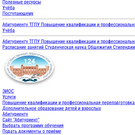
Полезные ресурсы
Учёба
Поступающему
Абитуриенту ТГПУ
Повышение квалификации и профессиональн
Учёба
Абитуриенту ТГПУ
Повышение квалификации и профессиональн
Расписание занятий
Студенческая наука
Общежития
Стипенди
ЭИОС
Услуги
Повышение квалификации и профессиональная переподготовка
Дополнительное образование детей и взрослых
Абитуриенту
Сайт "Абитуриент"
Выбрать программу обучения
Подать документы о приёме