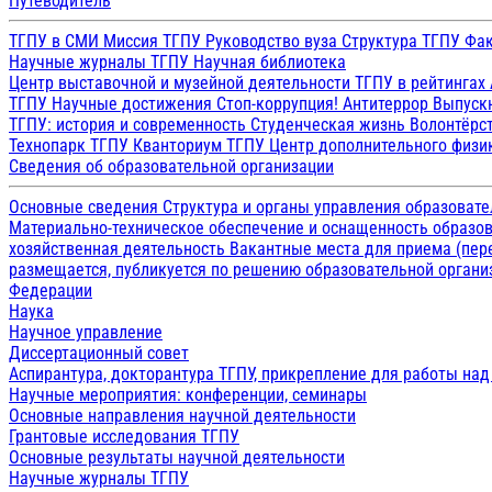
Путеводитель
ТГПУ в СМИ
Миссия ТГПУ
Руководство вуза
Структура ТГПУ
Фак
Научные журналы ТГПУ
Научная библиотека
Центр выставочной и музейной деятельности
ТГПУ в рейтингах
ТГПУ
Научные достижения
Стоп-коррупция!
Антитеррор
Выпуск
ТГПУ: история и современность
Студенческая жизнь
Волонтёрс
Технопарк ТГПУ
Кванториум ТГПУ
Центр дополнительного физик
Сведения об образовательной организации
Основные сведения
Структура и органы управления образоват
Материально-техническое обеспечение и оснащенность образов
хозяйственная деятельность
Вакантные места для приема (пе
размещается, публикуется по решению образовательной организ
Федерации
Наука
Научное управление
Диссертационный совет
Аспирантура, докторантура ТГПУ, прикрепление для работы на
Научные мероприятия: конференции, семинары
Основные направления научной деятельности
Грантовые исследования ТГПУ
Основные результаты научной деятельности
Научные журналы ТГПУ