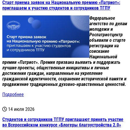
Старт приема заявок на Национальную премию «Патриот»:
приглашаем к участию студентов и сотрудников ТГПУ
Федеральное
агентство по делам
молодежи и
Роспатриотцентр
объявили о старте
регистрации на
соискание
Национальной
премии «Патриот». Премия призвана выявить и поддержать
лучшие проекты, общественные инициативы и личные
достижения граждан, направленные на укрепление
гражданской идентичности, сохранение исторической памяти и
продвижение традиционных духовно-нравственных ценностей.
Подробнее
14 июля 2026
Студентов и сотрудников ТГПУ приглашают принять участие
во Всероссийском конкурсе «Блогеры благоустройства 2.0»