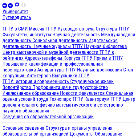
Университет
Путеводитель
ТГПУ в СМИ
Миссия ТГПУ
Руководство вуза
Структура ТГПУ
Факультеты, институты
Научная деятельность
Международная
деятельность
Социальная деятельность
Издательская
деятельность
Научные журналы ТГПУ
Научная библиотека
Центр выставочной и музейной деятельности
ТГПУ в
рейтингах
Адреса/телефоны
Корпуса ТГПУ
Прием в ТГПУ
Повышение квалификации и профессиональная
переподготовка
Аспирантура ТГПУ
Научные достижения
Стоп-
коррупция!
Антитеррор
Выпускники ТГПУ
ТГПУ: история и современность
Студенческая жизнь
Волонтёрство
Профориентация и трудоустройство
Инклюзивное образование
Новости факультетов
Специальная
оценка условий труда
Технопарк ТГПУ
Кванториум ТГПУ
Центр
дополнительного физико-математического и естественно-
научного образования
Сведения об образовательной организации
Основные сведения
Структура и органы управления
образовательной организацией
Документы
Образование