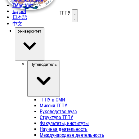
Tiếng Việt
العربية
ТГПУ
Открыть меню
日本語
中文
Университет
Путеводитель
ТГПУ в СМИ
Миссия ТГПУ
Руководство вуза
Структура ТГПУ
Факультеты, институты
Научная деятельность
Международная деятельность