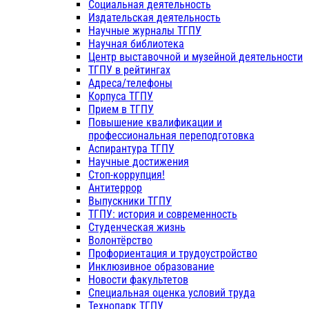
Социальная деятельность
Издательская деятельность
Научные журналы ТГПУ
Научная библиотека
Центр выставочной и музейной деятельности
ТГПУ в рейтингах
Адреса/телефоны
Корпуса ТГПУ
Прием в ТГПУ
Повышение квалификации и
профессиональная переподготовка
Аспирантура ТГПУ
Научные достижения
Стоп-коррупция!
Антитеррор
Выпускники ТГПУ
ТГПУ: история и современность
Студенческая жизнь
Волонтёрство
Профориентация и трудоустройство
Инклюзивное образование
Новости факультетов
Специальная оценка условий труда
Технопарк ТГПУ