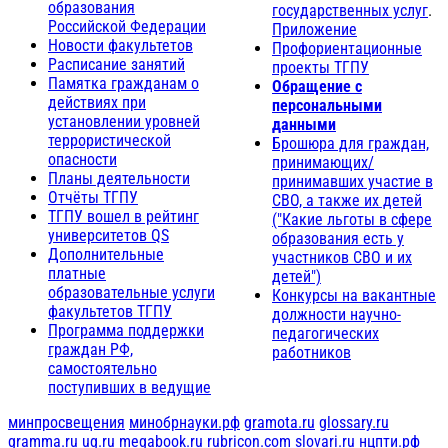
образования
государственных услуг
.
Российской Федерации
Приложение
Новости факультетов
Профориентационные
Расписание занятий
проекты ТГПУ
Памятка гражданам о
Обращение с
действиях при
персональными
установлении уровней
данными
террористической
Брошюра для граждан,
опасности
принимающих/
Планы деятельности
принимавших участие в
Отчёты ТГПУ
СВО, а также их детей
ТГПУ вошел в рейтинг
("Какие льготы в сфере
университетов QS
образования есть у
Дополнительные
участников СВО и их
платные
детей")
образовательные услуги
Конкурсы на вакантные
факультетов ТГПУ
должности научно-
Программа поддержки
педагогических
граждан РФ,
работников
самостоятельно
поступивших в ведущие
минпросвещения
минобрнауки.рф
gramota.ru
glossary.ru
gramma.ru
ug.ru
megabook.ru
rubricon.com
slovari.ru
нцпти.рф