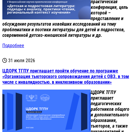
практическая
конференция, цель
которой –
представление и
обсуждение результатов новейших исследований на тему
проблематики и поэтики литературы для детей и подростков,
современной детско-юношеской литературы и др.
Подробнее
31 июля 2026
ЦДОРК ТГПУ приглашает пройти обучение по программе
«Организация тьюторского сопровождения детей с ОВЗ, в том
числе с инвалидностью, в инклюзивном образовании»
ЦДОРК ТГПУ
приглашает
педагогических
работников общего
и дополнительного
образования,
тьюторов, а также
руководителей и