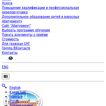
Услуги
Повышение квалификации и профессиональная
переподготовка
Дополнительное образование детей и взрослых
Абитуриенту
Сайт "Абитуриент"
Выбрать программу обучения
Подать документы о приёме
Стоимость
Для граждан СНГ
Группа ВКонтакте
Контакты
ENG
English
Қазақ тілі
Français
Polski
Забони тоҷикӣ