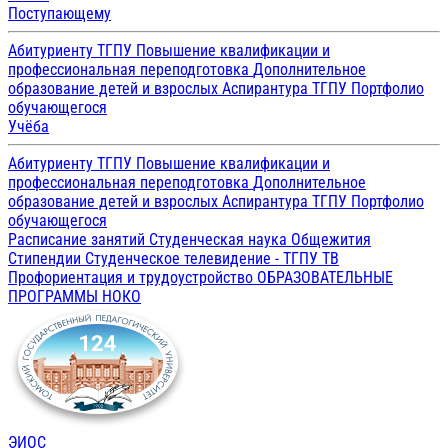
Поступающему
Абитуриенту ТГПУ
Повышение квалификации и
профессиональная переподготовка
Дополнительное
образование детей и взрослых
Аспирантура ТГПУ
Портфолио
обучающегося
Учёба
Абитуриенту ТГПУ
Повышение квалификации и
профессиональная переподготовка
Дополнительное
образование детей и взрослых
Аспирантура ТГПУ
Портфолио
обучающегося
Расписание занятий
Студенческая наука
Общежития
Стипендии
Студенческое телевидение - ТГПУ ТВ
Профориентация и трудоустройство
ОБРАЗОВАТЕЛЬНЫЕ
ПРОГРАММЫ
НОКО
ЭИОС