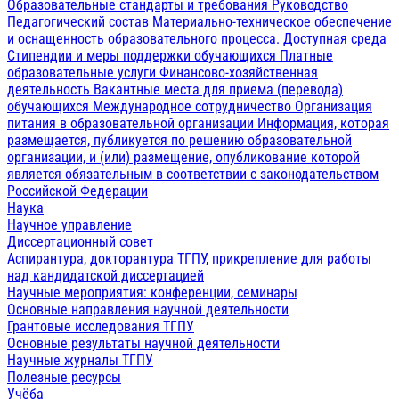
Образовательные стандарты и требования
Руководство
Педагогический состав
Материально-техническое обеспечение
и оснащенность образовательного процесса. Доступная среда
Стипендии и меры поддержки обучающихся
Платные
образовательные услуги
Финансово-хозяйственная
деятельность
Вакантные места для приема (перевода)
обучающихся
Международное сотрудничество
Организация
питания в образовательной организации
Информация, которая
размещается, публикуется по решению образовательной
организации, и (или) размещение, опубликование которой
является обязательным в соответствии с законодательством
Российской Федерации
Наука
Научное управление
Диссертационный совет
Аспирантура, докторантура ТГПУ, прикрепление для работы
над кандидатской диссертацией
Научные мероприятия: конференции, семинары
Основные направления научной деятельности
Грантовые исследования ТГПУ
Основные результаты научной деятельности
Научные журналы ТГПУ
Полезные ресурсы
Учёба