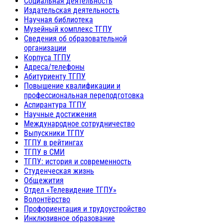
Социальная деятельность
Издательская деятельность
Научная библиотека
Музейный комплекс ТГПУ
Сведения об образовательной
организации
Корпуса ТГПУ
Адреса/телефоны
Абитуриенту ТГПУ
Повышение квалификации и
профессиональная переподготовка
Аспирантура ТГПУ
Научные достижения
Международное сотрудничество
Выпускники ТГПУ
ТГПУ в рейтингах
ТГПУ в СМИ
ТГПУ: история и современность
Студенческая жизнь
Общежития
Отдел «Телевидение ТГПУ»
Волонтёрство
Профориентация и трудоустройство
Инклюзивное образование