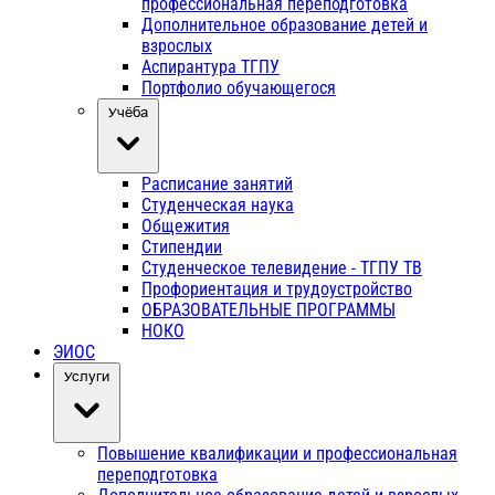
профессиональная переподготовка
Дополнительное образование детей и
взрослых
Аспирантура ТГПУ
Портфолио обучающегося
Учёба
Расписание занятий
Студенческая наука
Общежития
Стипендии
Студенческое телевидение - ТГПУ ТВ
Профориентация и трудоустройство
ОБРАЗОВАТЕЛЬНЫЕ ПРОГРАММЫ
НОКО
ЭИОС
Услуги
Повышение квалификации и профессиональная
переподготовка