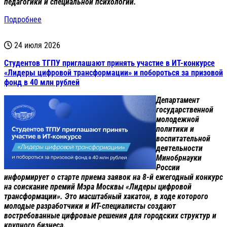
педагогики и специальной психологии.
Подробнее
24 июля 2026
Студентов ТГПУ приглашают принять участие в ИТ-конкурсе
«Лидеры цифровой трансформации» и побороться за призовой
фонд в 40 млн рублей
Департамент
государственной
молодежной
политики и
воспитательной
деятельности
Минобрнауки
России
информирует о старте приема заявок на 8-й ежегодный конкурс
на соискание премий Мэра Москвы «Лидеры цифровой
трансформации». Это масштабный хакатон, в ходе которого
молодые разработчики и ИТ-специалисты создают
востребованные цифровые решения для городских структур и
крупного бизнеса.