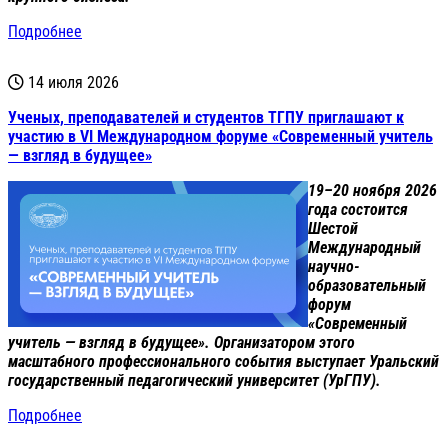
Подробнее
14 июля 2026
Ученых, преподавателей и студентов ТГПУ приглашают к
участию в VI Международном форуме «Современный учитель
— взгляд в будущее»
19–20 ноября 2026
года состоится
Шестой
Международный
научно-
образовательный
форум
«Современный
учитель — взгляд в будущее». Организатором этого
масштабного профессионального события выступает Уральский
государственный педагогический университет (УрГПУ).
Подробнее