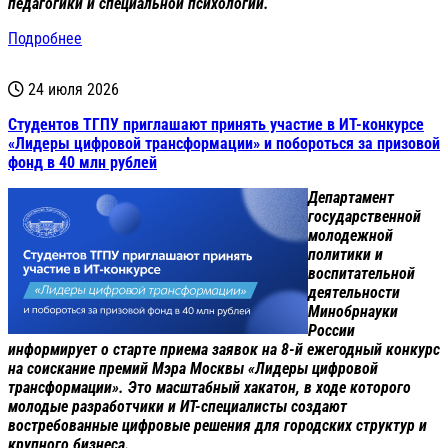
педагогики и специальной психологии.
Подробнее
24 июля 2026
Студентов ТГПУ приглашают принять участие в ИТ-конкурсе
«Лидеры цифровой трансформации» и побороться за призовой
фонд в 40 млн рублей
Департамент
государственной
молодежной
политики и
воспитательной
деятельности
Минобрнауки
России
информирует о старте приема заявок на 8-й ежегодный конкурс
на соискание премий Мэра Москвы «Лидеры цифровой
трансформации». Это масштабный хакатон, в ходе которого
молодые разработчики и ИТ-специалисты создают
востребованные цифровые решения для городских структур и
крупного бизнеса.