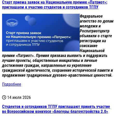
Старт приема заявок на Национальную премию «Патриот»:
приглашаем к участию студентов и сотрудников ТГПУ
Федеральное
агентство по делам
молодежи и
Роспатриотцентр
объявили о старте
регистрации на
соискание
Национальной
премии «Патриот». Премия призвана выявить и поддержать
лучшие проекты, общественные инициативы и личные
достижения граждан, направленные на укрепление
гражданской идентичности, сохранение исторической памяти и
продвижение традиционных духовно-нравственных ценностей.
Подробнее
14 июля 2026
Студентов и сотрудников ТГПУ приглашают принять участие
во Всероссийском конкурсе «Блогеры благоустройства 2.0»