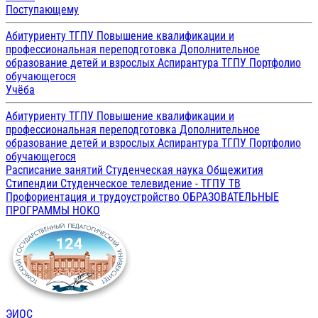
Поступающему
Абитуриенту ТГПУ
Повышение квалификации и
профессиональная переподготовка
Дополнительное
образование детей и взрослых
Аспирантура ТГПУ
Портфолио
обучающегося
Учёба
Абитуриенту ТГПУ
Повышение квалификации и
профессиональная переподготовка
Дополнительное
образование детей и взрослых
Аспирантура ТГПУ
Портфолио
обучающегося
Расписание занятий
Студенческая наука
Общежития
Стипендии
Студенческое телевидение - ТГПУ ТВ
Профориентация и трудоустройство
ОБРАЗОВАТЕЛЬНЫЕ
ПРОГРАММЫ
НОКО
ЭИОС