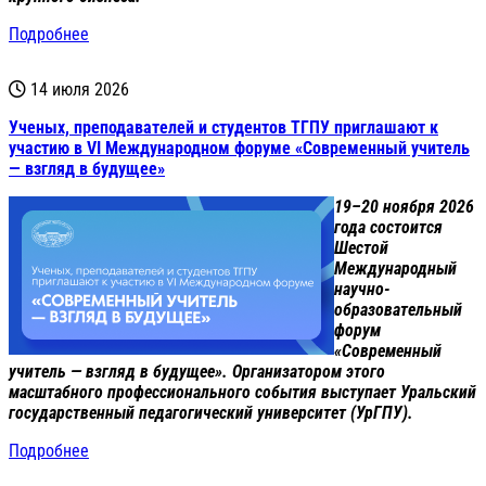
Подробнее
14 июля 2026
Ученых, преподавателей и студентов ТГПУ приглашают к
участию в VI Международном форуме «Современный учитель
— взгляд в будущее»
19–20 ноября 2026
года состоится
Шестой
Международный
научно-
образовательный
форум
«Современный
учитель — взгляд в будущее». Организатором этого
масштабного профессионального события выступает Уральский
государственный педагогический университет (УрГПУ).
Подробнее