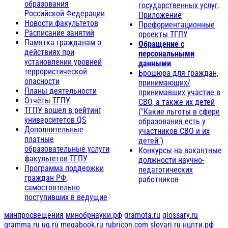
образования
государственных услуг
.
Российской Федерации
Приложение
Новости факультетов
Профориентационные
Расписание занятий
проекты ТГПУ
Памятка гражданам о
Обращение с
действиях при
персональными
установлении уровней
данными
террористической
Брошюра для граждан,
опасности
принимающих/
Планы деятельности
принимавших участие в
Отчёты ТГПУ
СВО, а также их детей
ТГПУ вошел в рейтинг
("Какие льготы в сфере
университетов QS
образования есть у
Дополнительные
участников СВО и их
платные
детей")
образовательные услуги
Конкурсы на вакантные
факультетов ТГПУ
должности научно-
Программа поддержки
педагогических
граждан РФ,
работников
самостоятельно
поступивших в ведущие
минпросвещения
минобрнауки.рф
gramota.ru
glossary.ru
gramma.ru
ug.ru
megabook.ru
rubricon.com
slovari.ru
нцпти.рф