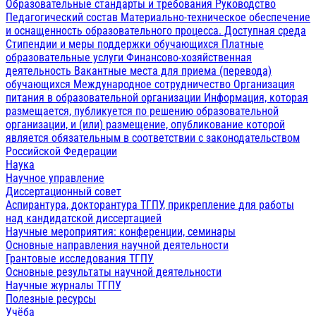
Образовательные стандарты и требования
Руководство
Педагогический состав
Материально-техническое обеспечение
и оснащенность образовательного процесса. Доступная среда
Стипендии и меры поддержки обучающихся
Платные
образовательные услуги
Финансово-хозяйственная
деятельность
Вакантные места для приема (перевода)
обучающихся
Международное сотрудничество
Организация
питания в образовательной организации
Информация, которая
размещается, публикуется по решению образовательной
организации, и (или) размещение, опубликование которой
является обязательным в соответствии с законодательством
Российской Федерации
Наука
Научное управление
Диссертационный совет
Аспирантура, докторантура ТГПУ, прикрепление для работы
над кандидатской диссертацией
Научные мероприятия: конференции, семинары
Основные направления научной деятельности
Грантовые исследования ТГПУ
Основные результаты научной деятельности
Научные журналы ТГПУ
Полезные ресурсы
Учёба