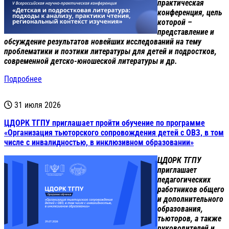
практическая
конференция, цель
которой –
представление и
обсуждение результатов новейших исследований на тему
проблематики и поэтики литературы для детей и подростков,
современной детско-юношеской литературы и др.
Подробнее
31 июля 2026
ЦДОРК ТГПУ приглашает пройти обучение по программе
«Организация тьюторского сопровождения детей с ОВЗ, в том
числе с инвалидностью, в инклюзивном образовании»
ЦДОРК ТГПУ
приглашает
педагогических
работников общего
и дополнительного
образования,
тьюторов, а также
руководителей и