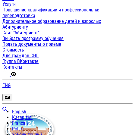
Услуги
Повышение квалификации и профессиональная
переподготовка
Дополнительное образование детей и взрослых
Абитуриенту
Сайт "Абитуриент"
Выбрать программу обучения
Подать документы о приёме
Стоимость
Для граждан СНГ
Группа ВКонтакте
Контакты
ENG
English
Қазақ тілі
Français
Polski
Забони тоҷикӣ