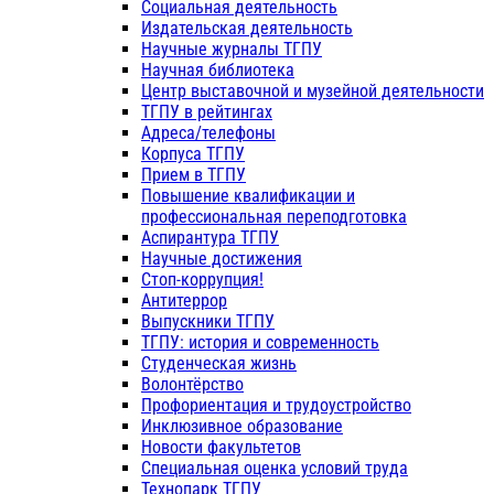
Социальная деятельность
Издательская деятельность
Научные журналы ТГПУ
Научная библиотека
Центр выставочной и музейной деятельности
ТГПУ в рейтингах
Адреса/телефоны
Корпуса ТГПУ
Прием в ТГПУ
Повышение квалификации и
профессиональная переподготовка
Аспирантура ТГПУ
Научные достижения
Стоп-коррупция!
Антитеррор
Выпускники ТГПУ
ТГПУ: история и современность
Студенческая жизнь
Волонтёрство
Профориентация и трудоустройство
Инклюзивное образование
Новости факультетов
Специальная оценка условий труда
Технопарк ТГПУ