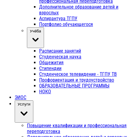
профессиональная переподготовка
Дополнительное образование детей и
взрослых
Аспирантура ТГПУ
Портфолио обучающегося
Учёба
Расписание занятий
Студенческая наука
Общежития
Стипендии
Студенческое телевидение - ТГПУ ТВ
Профориентация и трудоустройство
ОБРАЗОВАТЕЛЬНЫЕ ПРОГРАММЫ
НОКО
ЭИОС
Услуги
Повышение квалификации и профессиональная
переподготовка