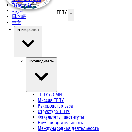
Tiếng Việt
العربية
ТГПУ
Открыть меню
日本語
中文
Университет
Путеводитель
ТГПУ в СМИ
Миссия ТГПУ
Руководство вуза
Структура ТГПУ
Факультеты, институты
Научная деятельность
Международная деятельность