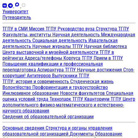
Университет
Путеводитель
ТГПУ в СМИ
Миссия ТГПУ
Руководство вуза
Структура ТГПУ
Факультеты, институты
Научная деятельность
Международная
деятельность
Социальная деятельность
Издательская
деятельность
Научные журналы ТГПУ
Научная библиотека
Центр выставочной и музейной деятельности
ТГПУ в
рейтингах
Адреса/телефоны
Корпуса ТГПУ
Прием в ТГПУ
Повышение квалификации и профессиональная
переподготовка
Аспирантура ТГПУ
Научные достижения
Стоп-
коррупция!
Антитеррор
Выпускники ТГПУ
ТГПУ: история и современность
Студенческая жизнь
Волонтёрство
Профориентация и трудоустройство
Инклюзивное образование
Новости факультетов
Специальная
оценка условий труда
Технопарк ТГПУ
Кванториум ТГПУ
Центр
дополнительного физико-математического и естественно-
научного образования
Сведения об образовательной организации
Основные сведения
Структура и органы управления
образовательной организацией
Документы
Образование