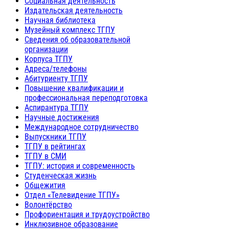
Социальная деятельность
Издательская деятельность
Научная библиотека
Музейный комплекс ТГПУ
Сведения об образовательной
организации
Корпуса ТГПУ
Адреса/телефоны
Абитуриенту ТГПУ
Повышение квалификации и
профессиональная переподготовка
Аспирантура ТГПУ
Научные достижения
Международное сотрудничество
Выпускники ТГПУ
ТГПУ в рейтингах
ТГПУ в СМИ
ТГПУ: история и современность
Студенческая жизнь
Общежития
Отдел «Телевидение ТГПУ»
Волонтёрство
Профориентация и трудоустройство
Инклюзивное образование