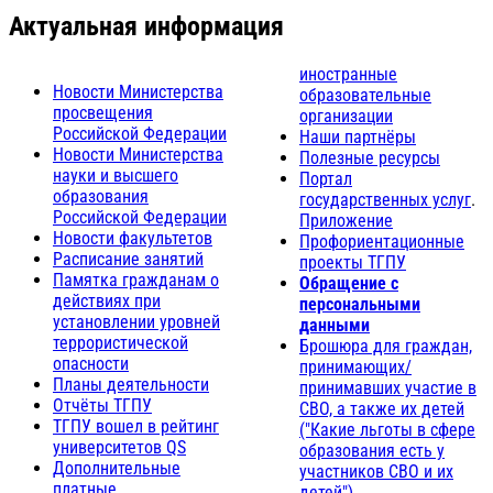
Актуальная информация
иностранные
Новости Министерства
образовательные
просвещения
организации
Российской Федерации
Наши партнёры
Новости Министерства
Полезные ресурсы
науки и высшего
Портал
образования
государственных услуг
.
Российской Федерации
Приложение
Новости факультетов
Профориентационные
Расписание занятий
проекты ТГПУ
Памятка гражданам о
Обращение с
действиях при
персональными
установлении уровней
данными
террористической
Брошюра для граждан,
опасности
принимающих/
Планы деятельности
принимавших участие в
Отчёты ТГПУ
СВО, а также их детей
ТГПУ вошел в рейтинг
("Какие льготы в сфере
университетов QS
образования есть у
Дополнительные
участников СВО и их
платные
детей")