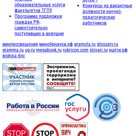
образовательные услуги
Конкурсы на вакантные
факультетов ТГПУ
должности научно-
Программа поддержки
педагогических
граждан РФ,
работников
самостоятельно
поступивших в ведущие
минпросвещения
минобрнауки.рф
gramota.ru
glossary.ru
gramma.ru
ug.ru
megabook.ru
rubricon.com
slovari.ru
нцпти.рф
войска бпс