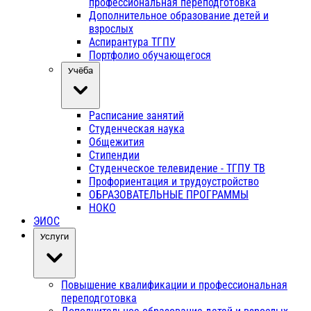
профессиональная переподготовка
Дополнительное образование детей и
взрослых
Аспирантура ТГПУ
Портфолио обучающегося
Учёба
Расписание занятий
Студенческая наука
Общежития
Стипендии
Студенческое телевидение - ТГПУ ТВ
Профориентация и трудоустройство
ОБРАЗОВАТЕЛЬНЫЕ ПРОГРАММЫ
НОКО
ЭИОС
Услуги
Повышение квалификации и профессиональная
переподготовка