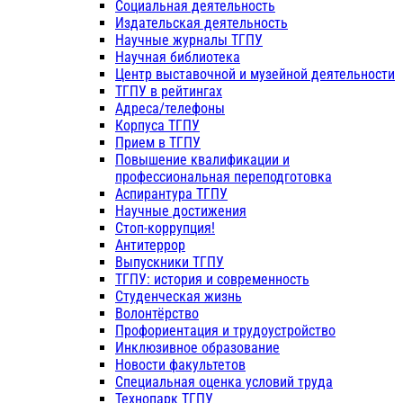
Социальная деятельность
Издательская деятельность
Научные журналы ТГПУ
Научная библиотека
Центр выставочной и музейной деятельности
ТГПУ в рейтингах
Адреса/телефоны
Корпуса ТГПУ
Прием в ТГПУ
Повышение квалификации и
профессиональная переподготовка
Аспирантура ТГПУ
Научные достижения
Стоп-коррупция!
Антитеррор
Выпускники ТГПУ
ТГПУ: история и современность
Студенческая жизнь
Волонтёрство
Профориентация и трудоустройство
Инклюзивное образование
Новости факультетов
Специальная оценка условий труда
Технопарк ТГПУ