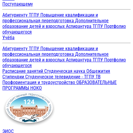
Поступающему
Абитуриенту ТГПУ
Повышение квалификации и
профессиональная переподготовка
Дополнительное
образование детей и взрослых
Аспирантура ТГПУ
Портфолио
обучающегося
Учёба
Абитуриенту ТГПУ
Повышение квалификации и
профессиональная переподготовка
Дополнительное
образование детей и взрослых
Аспирантура ТГПУ
Портфолио
обучающегося
Расписание занятий
Студенческая наука
Общежития
Стипендии
Студенческое телевидение - ТГПУ ТВ
Профориентация и трудоустройство
ОБРАЗОВАТЕЛЬНЫЕ
ПРОГРАММЫ
НОКО
ЭИОС