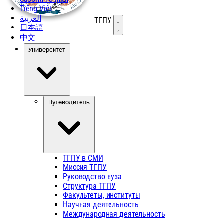
Tiếng Việt
العربية
ТГПУ
Открыть меню
日本語
中文
Университет
Путеводитель
ТГПУ в СМИ
Миссия ТГПУ
Руководство вуза
Структура ТГПУ
Факультеты, институты
Научная деятельность
Международная деятельность