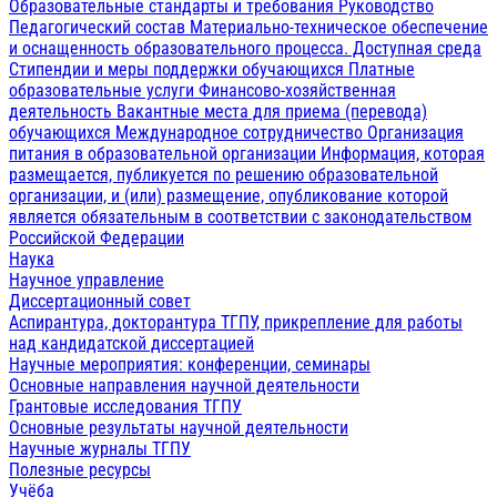
Образовательные стандарты и требования
Руководство
Педагогический состав
Материально-техническое обеспечение
и оснащенность образовательного процесса. Доступная среда
Стипендии и меры поддержки обучающихся
Платные
образовательные услуги
Финансово-хозяйственная
деятельность
Вакантные места для приема (перевода)
обучающихся
Международное сотрудничество
Организация
питания в образовательной организации
Информация, которая
размещается, публикуется по решению образовательной
организации, и (или) размещение, опубликование которой
является обязательным в соответствии с законодательством
Российской Федерации
Наука
Научное управление
Диссертационный совет
Аспирантура, докторантура ТГПУ, прикрепление для работы
над кандидатской диссертацией
Научные мероприятия: конференции, семинары
Основные направления научной деятельности
Грантовые исследования ТГПУ
Основные результаты научной деятельности
Научные журналы ТГПУ
Полезные ресурсы
Учёба