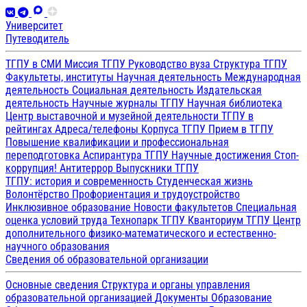
Университет
Путеводитель
ТГПУ в СМИ
Миссия ТГПУ
Руководство вуза
Структура ТГПУ
Факультеты, институты
Научная деятельность
Международная
деятельность
Социальная деятельность
Издательская
деятельность
Научные журналы ТГПУ
Научная библиотека
Центр выставочной и музейной деятельности
ТГПУ в
рейтингах
Адреса/телефоны
Корпуса ТГПУ
Прием в ТГПУ
Повышение квалификации и профессиональная
переподготовка
Аспирантура ТГПУ
Научные достижения
Стоп-
коррупция!
Антитеррор
Выпускники ТГПУ
ТГПУ: история и современность
Студенческая жизнь
Волонтёрство
Профориентация и трудоустройство
Инклюзивное образование
Новости факультетов
Специальная
оценка условий труда
Технопарк ТГПУ
Кванториум ТГПУ
Центр
дополнительного физико-математического и естественно-
научного образования
Сведения об образовательной организации
Основные сведения
Структура и органы управления
образовательной организацией
Документы
Образование