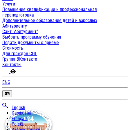
Услуги
Повышение квалификации и профессиональная
переподготовка
Дополнительное образование детей и взрослых
Абитуриенту
Сайт "Абитуриент"
Выбрать программу обучения
Подать документы о приёме
Стоимость
Для граждан СНГ
Группа ВКонтакте
Контакты
ENG
English
Қазақ тілі
Français
Polski
Забони тоҷикӣ