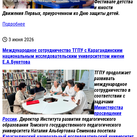
Фестивале детства
и юности
Движения Первых, приуроченном ко Дню защиты детей.
Подробнее
3 июня 2026
Международное сотрудничество ТГПУ с Карагандинским
национальным исследовательским университетом имени
Е.А.Букетова
ТГПУ продолжает
развивать
международное
сотрудничество в
соответствии с
задачами
Министерства
просвещения
России
. Директор Института развития педагогического
образования Томского государственного педагогического
университета Наталия Альбертовна Семенова посетила
Карагандинский национальный исследовательский университет