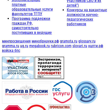
участников СВО и их
платные
детей")
образовательные услуги
Конкурсы на вакантные
факультетов ТГПУ
должности научно-
Программа поддержки
педагогических
граждан РФ,
работников
самостоятельно
поступивших в ведущие
минпросвещения
минобрнауки.рф
gramota.ru
glossary.ru
gramma.ru
ug.ru
megabook.ru
rubricon.com
slovari.ru
нцпти.рф
войска бпс