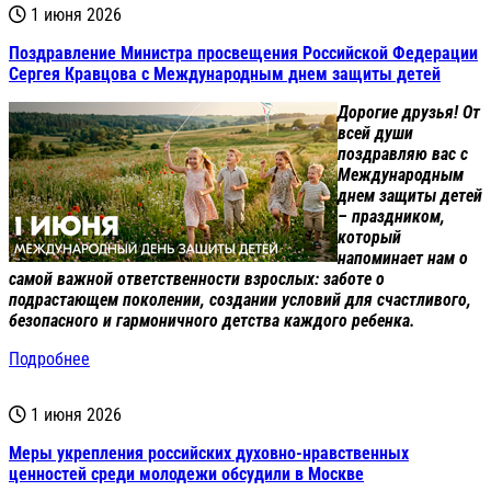
1 июня 2026
Поздравление Министра просвещения Российской Федерации
Сергея Кравцова с Международным днем защиты детей
Дорогие друзья! От
всей души
поздравляю вас с
Международным
днем защиты детей
– праздником,
который
напоминает нам о
самой важной ответственности взрослых: заботе о
подрастающем поколении, создании условий для счастливого,
безопасного и гармоничного детства каждого ребенка.
Подробнее
1 июня 2026
Меры укрепления российских духовно-нравственных
ценностей среди молодежи обсудили в Москве