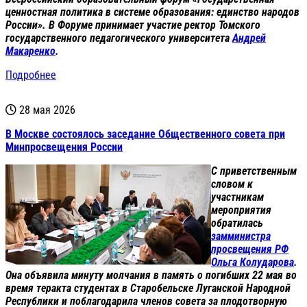
ценностная политика в системе образования: единство народов
России». В Форуме принимает участие ректор Томского
государственного педагогического университета
Андрей
Макаренко
.
Подробнее
28 мая 2026
В Москве состоялось заседание Общественного совета при
Минпросвещения России
С приветственным
словом к
участникам
мероприятия
обратилась
замминистра
просвещения РФ
Ольга Колударова
.
Она объявила минуту молчания в память о погибших 22 мая во
время теракта студентах в Старобельске Луганской Народной
Республики и поблагодарила членов совета за плодотворную