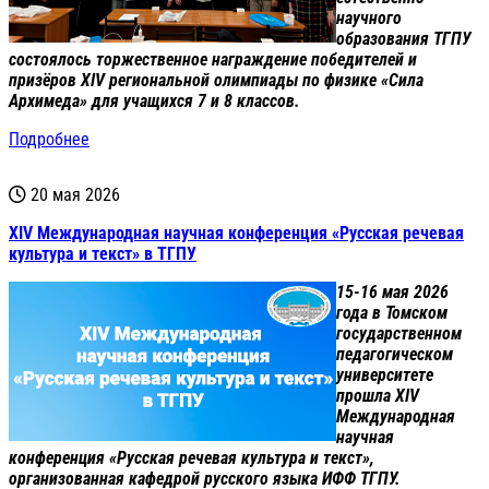
научного
образования ТГПУ
состоялось торжественное награждение победителей и
призёров XIV региональной олимпиады по физике «Сила
Архимеда» для учащихся 7 и 8 классов.
Подробнее
20 мая 2026
XIV Международная научная конференция «Русская речевая
культура и текст» в ТГПУ
15-16 мая 2026
года в Томском
государственном
педагогическом
университете
прошла XIV
Международная
научная
конференция «Русская речевая культура и текст»,
организованная кафедрой русского языка ИФФ ТГПУ.