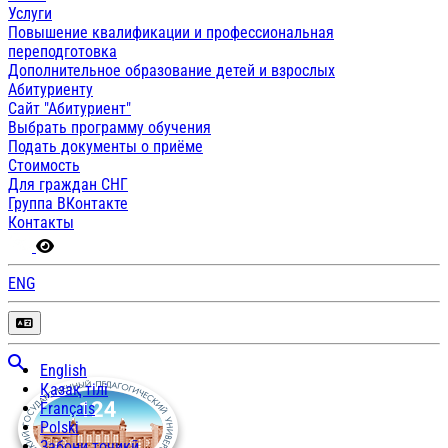
Услуги
Повышение квалификации и профессиональная
переподготовка
Дополнительное образование детей и взрослых
Абитуриенту
Сайт "Абитуриент"
Выбрать программу обучения
Подать документы о приёме
Стоимость
Для граждан СНГ
Группа ВКонтакте
Контакты
ENG
English
Қазақ тілі
Français
Polski
Забони тоҷикӣ