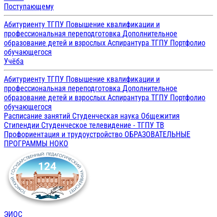
Поступающему
Абитуриенту ТГПУ
Повышение квалификации и
профессиональная переподготовка
Дополнительное
образование детей и взрослых
Аспирантура ТГПУ
Портфолио
обучающегося
Учёба
Абитуриенту ТГПУ
Повышение квалификации и
профессиональная переподготовка
Дополнительное
образование детей и взрослых
Аспирантура ТГПУ
Портфолио
обучающегося
Расписание занятий
Студенческая наука
Общежития
Стипендии
Студенческое телевидение - ТГПУ ТВ
Профориентация и трудоустройство
ОБРАЗОВАТЕЛЬНЫЕ
ПРОГРАММЫ
НОКО
ЭИОС