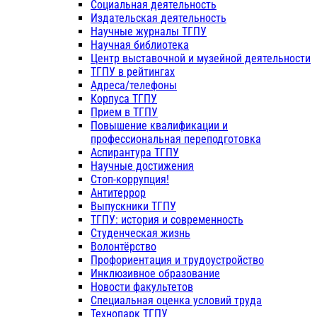
Социальная деятельность
Издательская деятельность
Научные журналы ТГПУ
Научная библиотека
Центр выставочной и музейной деятельности
ТГПУ в рейтингах
Адреса/телефоны
Корпуса ТГПУ
Прием в ТГПУ
Повышение квалификации и
профессиональная переподготовка
Аспирантура ТГПУ
Научные достижения
Стоп-коррупция!
Антитеррор
Выпускники ТГПУ
ТГПУ: история и современность
Студенческая жизнь
Волонтёрство
Профориентация и трудоустройство
Инклюзивное образование
Новости факультетов
Специальная оценка условий труда
Технопарк ТГПУ