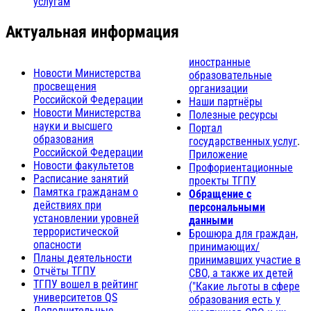
услугам
Актуальная информация
иностранные
Новости Министерства
образовательные
просвещения
организации
Российской Федерации
Наши партнёры
Новости Министерства
Полезные ресурсы
науки и высшего
Портал
образования
государственных услуг
.
Российской Федерации
Приложение
Новости факультетов
Профориентационные
Расписание занятий
проекты ТГПУ
Памятка гражданам о
Обращение с
действиях при
персональными
установлении уровней
данными
террористической
Брошюра для граждан,
опасности
принимающих/
Планы деятельности
принимавших участие в
Отчёты ТГПУ
СВО, а также их детей
ТГПУ вошел в рейтинг
("Какие льготы в сфере
университетов QS
образования есть у
Дополнительные