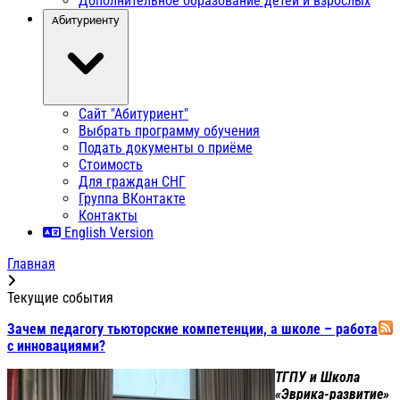
Дополнительное образование детей и взрослых
Абитуриенту
Сайт "Абитуриент"
Выбрать программу обучения
Подать документы о приёме
Стоимость
Для граждан СНГ
Группа ВКонтакте
Контакты
English Version
Главная
Текущие события
Зачем педагогу тьюторские компетенции, а школе – работа
с инновациями?
ТГПУ и Школа
«Эврика-развитие»