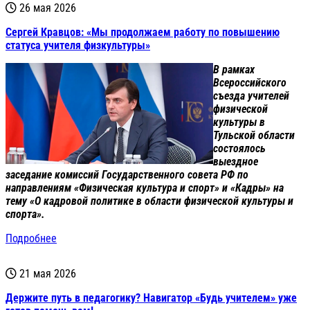
26 мая 2026
Сергей Кравцов: «Мы продолжаем работу по повышению
статуса учителя физкультуры»
В рамках
Всероссийского
съезда учителей
физической
культуры в
Тульской области
состоялось
выездное
заседание комиссий Государственного совета РФ по
направлениям «Физическая культура и спорт» и «Кадры» на
тему «О кадровой политике в области физической культуры и
спорта».
Подробнее
21 мая 2026
Держите путь в педагогику? Навигатор «Будь учителем» уже