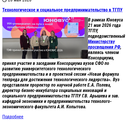
Технологическое и социальное предпринимательство в ТГПУ
В рамках Юновуса
21 мая 2026 года
ТГПУ,
подведомственный
Министерству
просвещения РФ
,
являясь членом
Консорциума,
принял участие в заседании Консорциума вузов СФО по
развитию университетского технологического
предпринимательства и в проектной сессии «Новая формула
техпреда для достижения технологического лидерства». Вуз
представляли проректор по научной работе Е.А. Полева,
директор бизнес-инкубатора социальных инноваций и
социального предпринимательства ТГПУ Г.В. Арышева и зав.
кафедрой экономики и предпринимательства технолого-
экономического факультета А.И. Копытова.
Подробнее