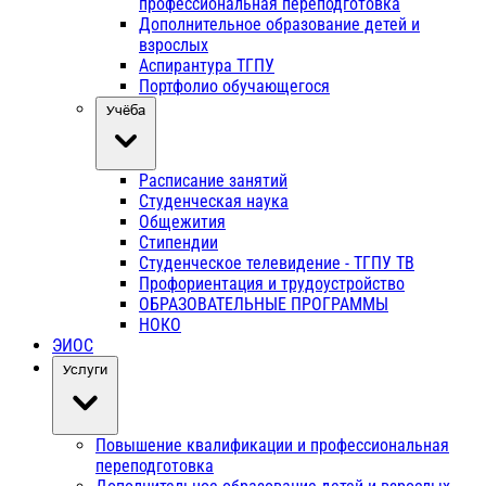
профессиональная переподготовка
Дополнительное образование детей и
взрослых
Аспирантура ТГПУ
Портфолио обучающегося
Учёба
Расписание занятий
Студенческая наука
Общежития
Стипендии
Студенческое телевидение - ТГПУ ТВ
Профориентация и трудоустройство
ОБРАЗОВАТЕЛЬНЫЕ ПРОГРАММЫ
НОКО
ЭИОС
Услуги
Повышение квалификации и профессиональная
переподготовка