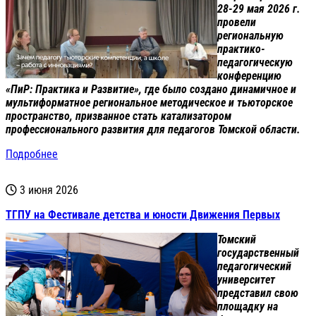
28-29 мая 2026 г.
провели
региональную
практико-
педагогическую
конференцию
«ПиР: Практика и Развитие», где было создано динамичное и
мультиформатное региональное методическое и тьюторское
пространство, призванное стать катализатором
профессионального развития для педагогов Томской области.
Подробнее
3 июня 2026
ТГПУ на Фестивале детства и юности Движения Первых
Томский
государственный
педагогический
университет
представил свою
площадку на