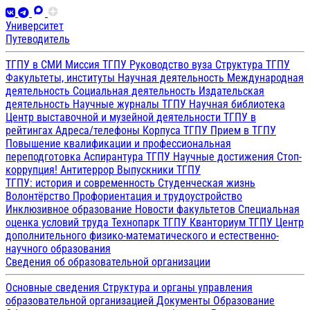
Университет
Путеводитель
ТГПУ в СМИ
Миссия ТГПУ
Руководство вуза
Структура ТГПУ
Факультеты, институты
Научная деятельность
Международная
деятельность
Социальная деятельность
Издательская
деятельность
Научные журналы ТГПУ
Научная библиотека
Центр выставочной и музейной деятельности
ТГПУ в
рейтингах
Адреса/телефоны
Корпуса ТГПУ
Прием в ТГПУ
Повышение квалификации и профессиональная
переподготовка
Аспирантура ТГПУ
Научные достижения
Стоп-
коррупция!
Антитеррор
Выпускники ТГПУ
ТГПУ: история и современность
Студенческая жизнь
Волонтёрство
Профориентация и трудоустройство
Инклюзивное образование
Новости факультетов
Специальная
оценка условий труда
Технопарк ТГПУ
Кванториум ТГПУ
Центр
дополнительного физико-математического и естественно-
научного образования
Сведения об образовательной организации
Основные сведения
Структура и органы управления
образовательной организацией
Документы
Образование