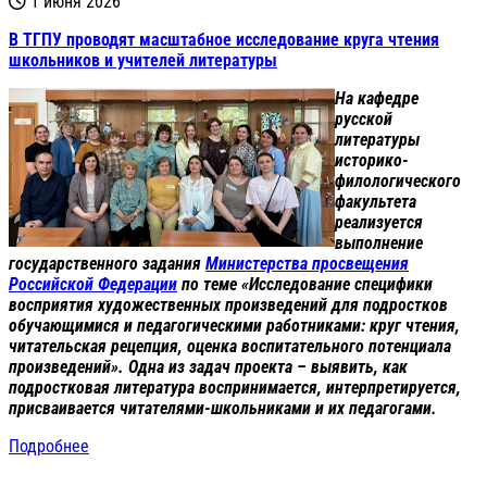
1 июня 2026
В ТГПУ проводят масштабное исследование круга чтения
школьников и учителей литературы
На кафедре
русской
литературы
историко-
филологического
факультета
реализуется
выполнение
государственного задания
Министерства просвещения
Российской Федерации
по теме «Исследование специфики
восприятия художественных произведений для подростков
обучающимися и педагогическими работниками: круг чтения,
читательская рецепция, оценка воспитательного потенциала
произведений». Одна из задач проекта – выявить, как
подростковая литература воспринимается, интерпретируется,
присваивается читателями-школьниками и их педагогами.
Подробнее