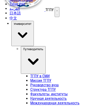
Tiếng Việt
العربية
ТГПУ
Открыть меню
日本語
中文
Университет
Путеводитель
ТГПУ в СМИ
Миссия ТГПУ
Руководство вуза
Структура ТГПУ
Факультеты, институты
Научная деятельность
Международная деятельность