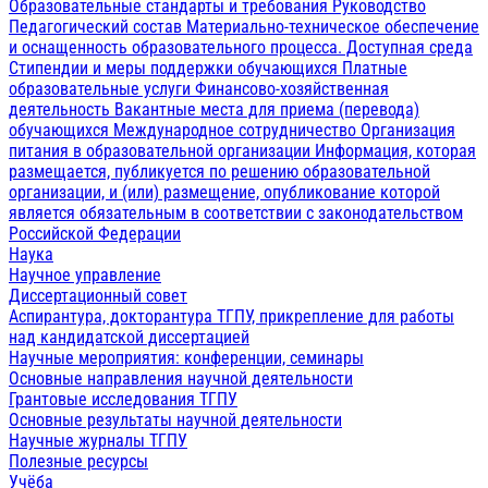
Образовательные стандарты и требования
Руководство
Педагогический состав
Материально-техническое обеспечение
и оснащенность образовательного процесса. Доступная среда
Стипендии и меры поддержки обучающихся
Платные
образовательные услуги
Финансово-хозяйственная
деятельность
Вакантные места для приема (перевода)
обучающихся
Международное сотрудничество
Организация
питания в образовательной организации
Информация, которая
размещается, публикуется по решению образовательной
организации, и (или) размещение, опубликование которой
является обязательным в соответствии с законодательством
Российской Федерации
Наука
Научное управление
Диссертационный совет
Аспирантура, докторантура ТГПУ, прикрепление для работы
над кандидатской диссертацией
Научные мероприятия: конференции, семинары
Основные направления научной деятельности
Грантовые исследования ТГПУ
Основные результаты научной деятельности
Научные журналы ТГПУ
Полезные ресурсы
Учёба