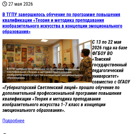
27 мая 2026
В ТГПУ завершилось обучение по программе повышения
квалификации «Теория и методика преподавания
изобразительного искусства в концепции эмоционального
образования»
С 13 по 22 мая
2026 года на базе
ФГБОУ ВО
«Томский
государственный
педагогический
университет»
совместно с ОГАОУ
«Губернаторский Светленский лицей» прошло обучение по
дополнительной профессиональной программе повышения
квалификации «Теория и методика преподавания
изобразительного искусства 1-7 класс в концепции
эмоционального образования».
Подробнее