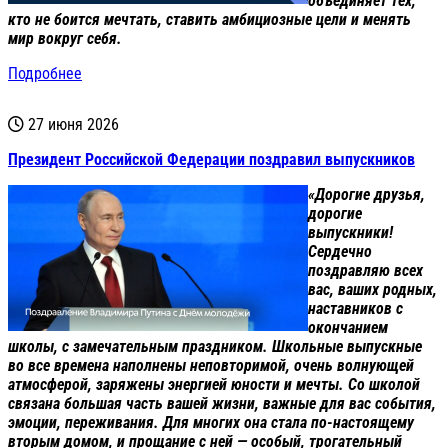
объединяет тех,
кто не боится мечтать, ставить амбициозные цели и менять
мир вокруг себя.
Подробнее
27 июня 2026
Президент Российской Федерации поздравил выпускников
«Дорогие друзья,
дорогие
выпускники!
Сердечно
поздравляю всех
вас, ваших родных,
наставников с
окончанием
школы, с замечательным праздником. Школьные выпускные
во все времена наполнены неповторимой, очень волнующей
атмосферой, заряжены энергией юности и мечты. Со школой
связана большая часть вашей жизни, важные для вас события,
эмоции, переживания. Для многих она стала по-настоящему
вторым домом, и прощание с ней — особый, трогательный