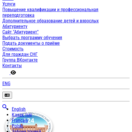
Услуги
Повышение квалификации и профессиональная
переподготовка
Дополнительное образование детей и взрослых
Абитуриенту
Сайт "Абитуриент"
Выбрать программу обучения
Подать документы о приёме
Стоимость
Для граждан СНГ
Группа ВКонтакте
Контакты
ENG
English
Қазақ тілі
Français
Polski
Забони тоҷикӣ