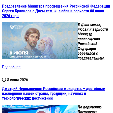
Поздравление Министра просвещения Российской Федерации
Сергея Кравцова с Днем семьи, любви и верности 08 июля
2026 года
В День семьи,
любви и верности
Министр
просвещения
Российской
Федерации
обратился с
поздравлением.
Подробнее
8 июля 2026
Дмитрий Чернышенко: Российская молодежь – достойные
наследники нашей страны, традиций, научных и
технологических достижений
По поручению
Президента