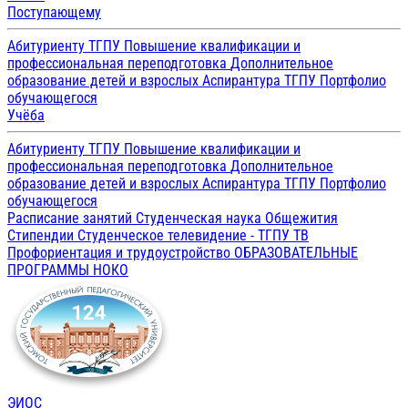
Поступающему
Абитуриенту ТГПУ
Повышение квалификации и
профессиональная переподготовка
Дополнительное
образование детей и взрослых
Аспирантура ТГПУ
Портфолио
обучающегося
Учёба
Абитуриенту ТГПУ
Повышение квалификации и
профессиональная переподготовка
Дополнительное
образование детей и взрослых
Аспирантура ТГПУ
Портфолио
обучающегося
Расписание занятий
Студенческая наука
Общежития
Стипендии
Студенческое телевидение - ТГПУ ТВ
Профориентация и трудоустройство
ОБРАЗОВАТЕЛЬНЫЕ
ПРОГРАММЫ
НОКО
ЭИОС