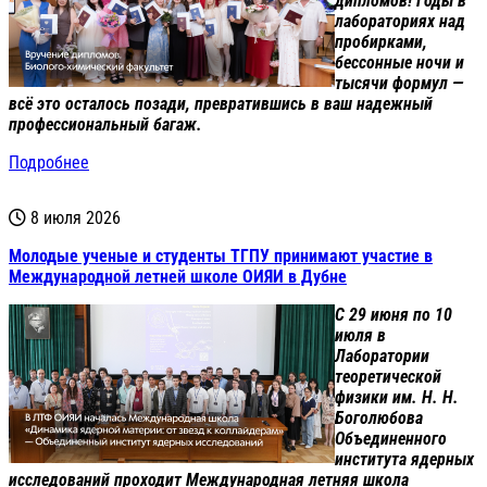
дипломов! Годы в
лабораториях над
пробирками,
бессонные ночи и
тысячи формул —
всё это осталось позади, превратившись в ваш надежный
профессиональный багаж.
Подробнее
8 июля 2026
Молодые ученые и студенты ТГПУ принимают участие в
Международной летней школе ОИЯИ в Дубне
С 29 июня по 10
июля в
Лаборатории
теоретической
физики им. Н. Н.
Боголюбова
Объединенного
института ядерных
исследований проходит Международная летняя школа