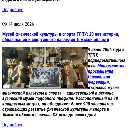
Подробнее
14 июля 2026
Музей физической культуры и спорта ТГПУ: 20 лет истории,
образования и спортивного наследия Томской области
9 июля 2006 года в
ТГПУ,
подведомственном
вузе
Министерства
просвещения
Российской
Федерации
,
открылся музей
физической культуры и спорта — единственный в регионе
вузовский музей подобного профиля. Расположенный на 70
квадратных метрах, он объединяет более 900 экспонатов,
отражающих развитие физической культуры и спорта в
Томской области с начала XX века до наших дней.
Подробнее