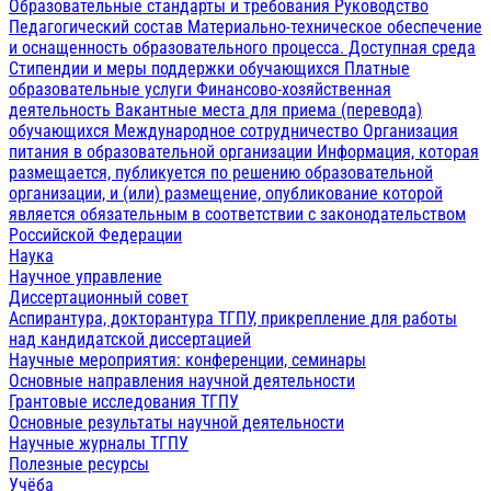
Образовательные стандарты и требования
Руководство
Педагогический состав
Материально-техническое обеспечение
и оснащенность образовательного процесса. Доступная среда
Стипендии и меры поддержки обучающихся
Платные
образовательные услуги
Финансово-хозяйственная
деятельность
Вакантные места для приема (перевода)
обучающихся
Международное сотрудничество
Организация
питания в образовательной организации
Информация, которая
размещается, публикуется по решению образовательной
организации, и (или) размещение, опубликование которой
является обязательным в соответствии с законодательством
Российской Федерации
Наука
Научное управление
Диссертационный совет
Аспирантура, докторантура ТГПУ, прикрепление для работы
над кандидатской диссертацией
Научные мероприятия: конференции, семинары
Основные направления научной деятельности
Грантовые исследования ТГПУ
Основные результаты научной деятельности
Научные журналы ТГПУ
Полезные ресурсы
Учёба