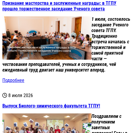
Признание мастерства и заслуженные награды: в ТГПУ
прошло торжественное заседание Ученого совета
1 июля, состоялось
заседание Ученого
совета ТГПУ.
Традиционно
встреча началась с
торжественной и
самой приятной
части —
чествования преподавателей, ученых и сотрудников, чей
ежедневный труд двигает наш университет вперед.
Подробнее
8 июля 2026
Выпуск Биолого-химического факультета ТГПУ!
Поздравляем с
получением
заветных