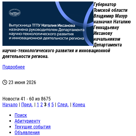
Губернатор
Томской области
Владимир Мазур
назначил Наталию
Геннадьевну
Иксанову
начальником
Департамента
научно-технологического развития и инновационной
деятельности региона.
Подробнее
23 июня 2026
Новости 41 - 60 из 8675
Начало
|
Пред.
|
1
2
3
4
5
|
След.
|
Конец
Поиск
Абитуриенту
Текущие события
Объявления