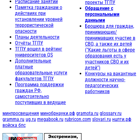
Расписание занятий
проекты ТГПУ
Памятка гражданам о
Обращение с
действиях при
персональными
установлении уровней
данными
террористической
Брошюра для граждан,
опасности
принимающих/
Планы деятельности
принимавших участие в
Отчёты ТГПУ
СВО, а также их детей
ТГПУ вошел в рейтинг
("Какие льготы в сфере
университетов QS
образования есть у
Дополнительные
участников СВО и их
платные
детей")
образовательные услуги
Конкурсы на вакантные
факультетов ТГПУ
должности научно-
Программа поддержки
педагогических
граждан РФ,
работников
самостоятельно
поступивших в ведущие
минпросвещения
минобрнауки.рф
gramota.ru
glossary.ru
gramma.ru
ug.ru
megabook.ru
rubricon.com
slovari.ru
нцпти.рф
войска бпс