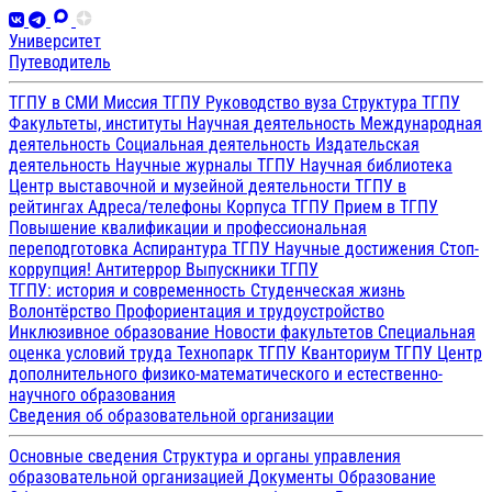
Университет
Путеводитель
ТГПУ в СМИ
Миссия ТГПУ
Руководство вуза
Структура ТГПУ
Факультеты, институты
Научная деятельность
Международная
деятельность
Социальная деятельность
Издательская
деятельность
Научные журналы ТГПУ
Научная библиотека
Центр выставочной и музейной деятельности
ТГПУ в
рейтингах
Адреса/телефоны
Корпуса ТГПУ
Прием в ТГПУ
Повышение квалификации и профессиональная
переподготовка
Аспирантура ТГПУ
Научные достижения
Стоп-
коррупция!
Антитеррор
Выпускники ТГПУ
ТГПУ: история и современность
Студенческая жизнь
Волонтёрство
Профориентация и трудоустройство
Инклюзивное образование
Новости факультетов
Специальная
оценка условий труда
Технопарк ТГПУ
Кванториум ТГПУ
Центр
дополнительного физико-математического и естественно-
научного образования
Сведения об образовательной организации
Основные сведения
Структура и органы управления
образовательной организацией
Документы
Образование