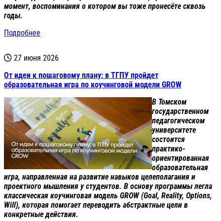
момент, воспоминания о котором вы тоже пронесёте сквозь
годы.
Подробнее
27 июня 2026
От идеи к пошаговому плану: в ТГПУ пройдет
образовательная игра по коучинговой модели GROW
В Томском
государственном
педагогическом
университете
состоится
практико-
ориентированная
образовательная
игра, направленная на развитие навыков целеполагания и
проектного мышления у студентов. В основу программы легла
классическая коучинговая модель GROW (Goal, Reality, Options,
Will), которая помогает переводить абстрактные цели в
конкретные действия.