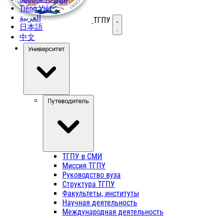
Tiếng Việt
العربية
ТГПУ
Открыть меню
日本語
中文
Университет
Путеводитель
ТГПУ в СМИ
Миссия ТГПУ
Руководство вуза
Структура ТГПУ
Факультеты, институты
Научная деятельность
Международная деятельность