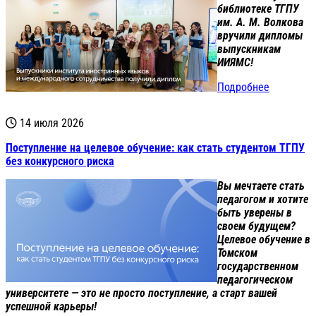
библиотеке ТГПУ
им. А. М. Волкова
вручили дипломы
выпускникам
ИИЯМС!
Подробнее
14 июля 2026
Поступление на целевое обучение: как стать студентом ТГПУ
без конкурсного риска
Вы мечтаете стать
педагогом и хотите
быть уверены в
своем будущем?
Целевое обучение в
Томском
государственном
педагогическом
университете — это не просто поступление, а старт вашей
успешной карьеры!