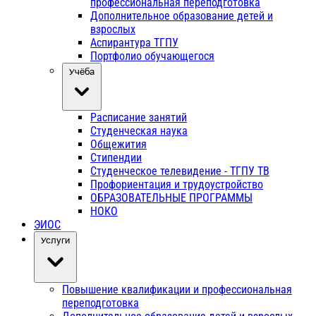
профессиональная переподготовка
Дополнительное образование детей и
взрослых
Аспирантура ТГПУ
Портфолио обучающегося
Учёба
Расписание занятий
Студенческая наука
Общежития
Стипендии
Студенческое телевидение - ТГПУ ТВ
Профориентация и трудоустройство
ОБРАЗОВАТЕЛЬНЫЕ ПРОГРАММЫ
НОКО
ЭИОС
Услуги
Повышение квалификации и профессиональная
переподготовка