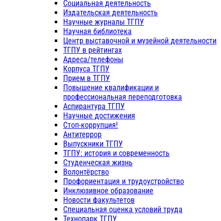
Социальная деятельность
Издательская деятельность
Научные журналы ТГПУ
Научная библиотека
Центр выставочной и музейной деятельности
ТГПУ в рейтингах
Адреса/телефоны
Корпуса ТГПУ
Прием в ТГПУ
Повышение квалификации и
профессиональная переподготовка
Аспирантура ТГПУ
Научные достижения
Стоп-коррупция!
Антитеррор
Выпускники ТГПУ
ТГПУ: история и современность
Студенческая жизнь
Волонтёрство
Профориентация и трудоустройство
Инклюзивное образование
Новости факультетов
Специальная оценка условий труда
Технопарк ТГПУ