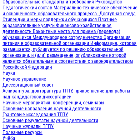
Образовательные стандарты и требования
Руководство
Педагогический состав
Материально-техническое обеспечение
и оснащенность образовательного процесса. Доступная среда
Стипендии и меры поддержки обучающихся
Платные
образовательные услуги
Финансово-хозяйственная
деятельность
Вакантные места для приема (перевода)
обучающихся
Международное сотрудничество
Организация
питания в образовательной организации
Информация, которая
размещается, публикуется по решению образовательной
организации, и (или) размещение, опубликование которой
является обязательным в соответствии с законодательством
Российской Федерации
Наука
Научное управление
Диссертационный совет
Аспирантура, докторантура ТГПУ, прикрепление для работы
над кандидатской диссертацией
Научные мероприятия: конференции, семинары
Основные направления научной деятельности
Грантовые исследования ТГПУ
Основные результаты научной деятельности
Научные журналы ТГПУ
Полезные ресурсы
Учёба