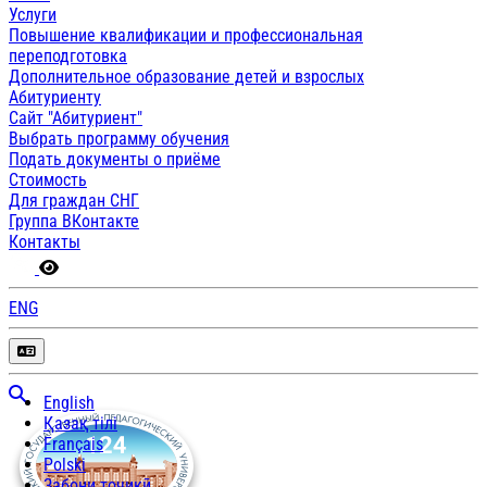
Услуги
Повышение квалификации и профессиональная
переподготовка
Дополнительное образование детей и взрослых
Абитуриенту
Сайт "Абитуриент"
Выбрать программу обучения
Подать документы о приёме
Стоимость
Для граждан СНГ
Группа ВКонтакте
Контакты
ENG
English
Қазақ тілі
Français
Polski
Забони тоҷикӣ