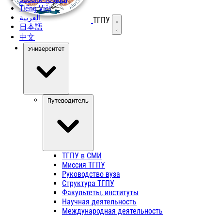
Tiếng Việt
العربية
ТГПУ
Открыть меню
日本語
中文
Университет
Путеводитель
ТГПУ в СМИ
Миссия ТГПУ
Руководство вуза
Структура ТГПУ
Факультеты, институты
Научная деятельность
Международная деятельность