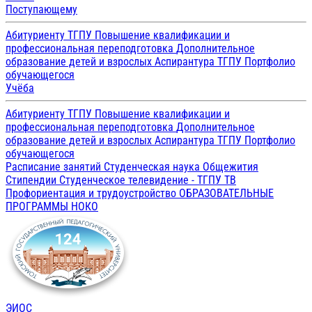
Поступающему
Абитуриенту ТГПУ
Повышение квалификации и
профессиональная переподготовка
Дополнительное
образование детей и взрослых
Аспирантура ТГПУ
Портфолио
обучающегося
Учёба
Абитуриенту ТГПУ
Повышение квалификации и
профессиональная переподготовка
Дополнительное
образование детей и взрослых
Аспирантура ТГПУ
Портфолио
обучающегося
Расписание занятий
Студенческая наука
Общежития
Стипендии
Студенческое телевидение - ТГПУ ТВ
Профориентация и трудоустройство
ОБРАЗОВАТЕЛЬНЫЕ
ПРОГРАММЫ
НОКО
ЭИОС