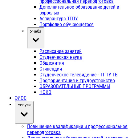
профессиональная переподготовка
Дополнительное образование детей и
взрослых
Аспирантура ТГПУ
Портфолио обучающегося
Учёба
Расписание занятий
Студенческая наука
Общежития
Стипендии
Студенческое телевидение - ТГПУ ТВ
Профориентация и трудоустройство
ОБРАЗОВАТЕЛЬНЫЕ ПРОГРАММЫ
НОКО
ЭИОС
Услуги
Повышение квалификации и профессиональная
переподготовка