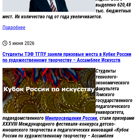
выделено 620,48
тыс. бюджетных
мест. Их количество год от года увеличивается.
Подробнее
5 июня 2026
Студенты ТЭФ ТГПУ заняли призовые места в Кубке России
по художественному творчеству – Ассамблее Искусств
Студенты
технолого-
экономического
факультета
Томского
государственного
педагогического
университета,
подведомственного
Минпросвещения России
, стали призерами
XXXVIII Международного фестиваля-конкурса детско-
юношеского творчества и педагогических инноваций «Кубок
России по художественному творчеству – Ассамблея