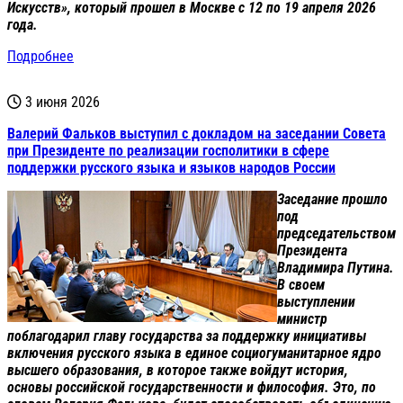
Искусств», который прошел в Москве с 12 по 19 апреля 2026
года.
Подробнее
3 июня 2026
Валерий Фальков выступил с докладом на заседании Совета
при Президенте по реализации госполитики в сфере
поддержки русского языка и языков народов России
Заседание прошло
под
председательством
Президента
Владимира Путина.
В своем
выступлении
министр
поблагодарил главу государства за поддержку инициативы
включения русского языка в единое социогуманитарное ядро
высшего образования, в которое также войдут история,
основы российской государственности и философия. Это, по