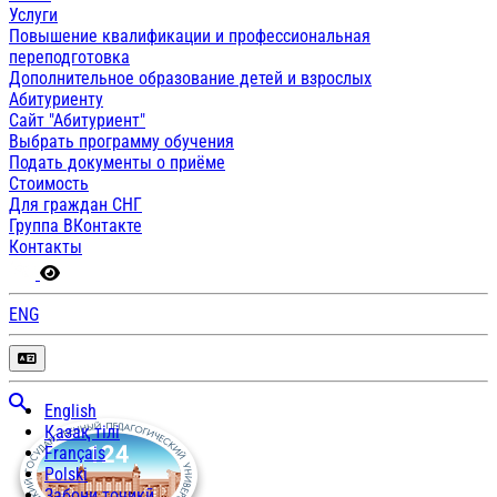
Услуги
Повышение квалификации и профессиональная
переподготовка
Дополнительное образование детей и взрослых
Абитуриенту
Сайт "Абитуриент"
Выбрать программу обучения
Подать документы о приёме
Стоимость
Для граждан СНГ
Группа ВКонтакте
Контакты
ENG
English
Қазақ тілі
Français
Polski
Забони тоҷикӣ