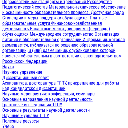
Образовательные стандарты и требования
Руководство
Педагогический состав
Материально-техническое обеспечение
и оснащенность образовательного процесса. Доступная среда
Стипендии и меры поддержки обучающихся
Платные
образовательные услуги
Финансово-хозяйственная
деятельность
Вакантные места для приема (перевода)
обучающихся
Международное сотрудничество
Организация
питания в образовательной организации
Информация, которая
размещается, публикуется по решению образовательной
организации, и (или) размещение, опубликование которой
является обязательным в соответствии с законодательством
Российской Федерации
Наука
Научное управление
Диссертационный совет
Аспирантура, докторантура ТГПУ, прикрепление для работы
над кандидатской диссертацией
Научные мероприятия: конференции, семинары
Основные направления научной деятельности
Грантовые исследования ТГПУ
Основные результаты научной деятельности
Научные журналы ТГПУ
Полезные ресурсы
Учёба