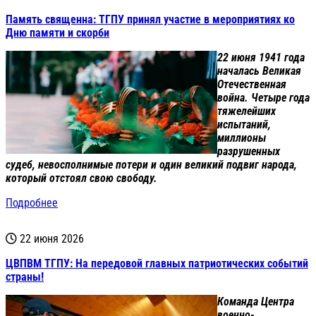
Память священна: ТГПУ принял участие в мероприятиях ко
Дню памяти и скорби
22 июня 1941 года
началась Великая
Отечественная
война. Четыре года
тяжелейших
испытаний,
миллионы
разрушенных
судеб, невосполнимые потери и один великий подвиг народа,
который отстоял свою свободу.
Подробнее
22 июня 2026
ЦВПВМ ТГПУ: На передовой главных патриотических событий
страны!
Команда Центра
военно-