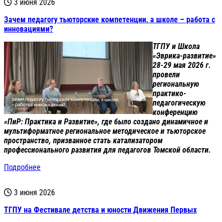
3 июня 2026
Зачем педагогу тьюторские компетенции, а школе – работа с
инновациями?
ТГПУ и Школа
«Эврика-развитие»
28-29 мая 2026 г.
провели
региональную
практико-
педагогическую
конференцию
«ПиР: Практика и Развитие», где было создано динамичное и
мультиформатное региональное методическое и тьюторское
пространство, призванное стать катализатором
профессионального развития для педагогов Томской области.
Подробнее
3 июня 2026
ТГПУ на Фестивале детства и юности Движения Первых