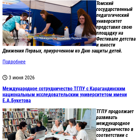
Томский
государственный
педагогический
университет
представил свою
площадку на
Фестивале детства
и юности
Движения Первых, приуроченном ко Дню защиты детей.
Подробнее
3 июня 2026
Международное сотрудничество ТГПУ с Карагандинским
национальным исследовательским университетом имени
Е.А.Букетова
ТГПУ продолжает
развивать
международное
сотрудничество в
соответствии с