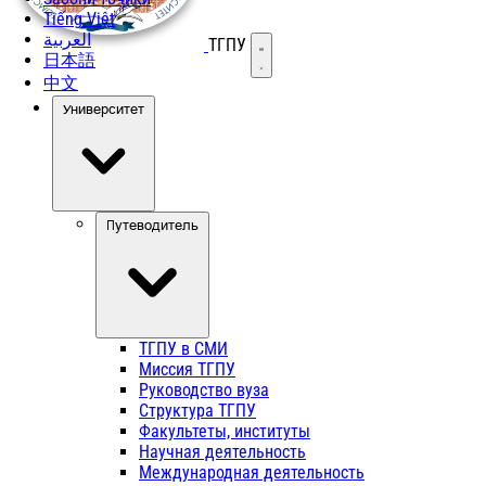
Tiếng Việt
العربية
ТГПУ
Открыть меню
日本語
中文
Университет
Путеводитель
ТГПУ в СМИ
Миссия ТГПУ
Руководство вуза
Структура ТГПУ
Факультеты, институты
Научная деятельность
Международная деятельность