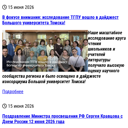
15 июня 2026
В фокусе внимания: исследование ТГПУ вошло в дайджест
Большого университета Томска!
Наше масштабное
исследование круга
чтения
школьников и
учителей
литературы
получило высокую
оценку научного
сообщества региона и было освещено в дайджесте
консорциума Большой университет Томска!
Подробнее
15 июня 2026
Поздравление Министра просвещения РФ Сергея Кравцова с
Днем России 12 июня 2026 года