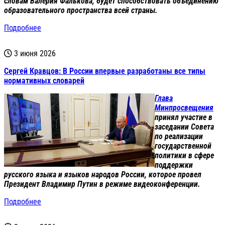
словам Валерия Фалькова, будет способствовать объединению
образовательного пространства всей страны.
Подробнее
3 июня 2026
Сергей Кравцов: В России впервые разработаны все типы
нормативных словарей
Глава
Минпросвещения
принял участие в
заседании Совета
по реализации
государственной
политики в сфере
поддержки
русского языка и языков народов России, которое провел
Президент Владимир Путин в режиме видеоконференции.
Подробнее