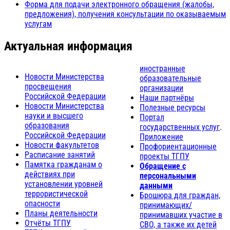
Форма для подачи электронного обращения (жалобы,
предложения), получения консультации по оказываемым
услугам
Актуальная информация
иностранные
Новости Министерства
образовательные
просвещения
организации
Российской Федерации
Наши партнёры
Новости Министерства
Полезные ресурсы
науки и высшего
Портал
образования
государственных услуг
.
Российской Федерации
Приложение
Новости факультетов
Профориентационные
Расписание занятий
проекты ТГПУ
Памятка гражданам о
Обращение с
действиях при
персональными
установлении уровней
данными
террористической
Брошюра для граждан,
опасности
принимающих/
Планы деятельности
принимавших участие в
Отчёты ТГПУ
СВО, а также их детей