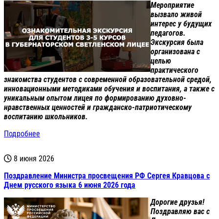
Мероприятие
вызвало живой
интерес у будущих
педагогов.
Экскурсия была
организована с
целью
практического
знакомства студентов с современной образовательной средой,
инновационными методиками обучения и воспитания, а также с
уникальным опытом лицея по формированию духовно-
нравственных ценностей и гражданско-патриотическому
воспитанию школьников.
Подробнее
8 июня 2026
Поздравление Министра просвещения РФ Сергея Кравцова с
Днем русского языка 6 июня 2026 года
Дорогие друзья!
Поздравляю вас с