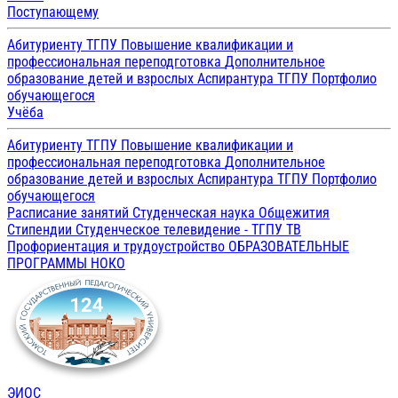
Поступающему
Абитуриенту ТГПУ
Повышение квалификации и
профессиональная переподготовка
Дополнительное
образование детей и взрослых
Аспирантура ТГПУ
Портфолио
обучающегося
Учёба
Абитуриенту ТГПУ
Повышение квалификации и
профессиональная переподготовка
Дополнительное
образование детей и взрослых
Аспирантура ТГПУ
Портфолио
обучающегося
Расписание занятий
Студенческая наука
Общежития
Стипендии
Студенческое телевидение - ТГПУ ТВ
Профориентация и трудоустройство
ОБРАЗОВАТЕЛЬНЫЕ
ПРОГРАММЫ
НОКО
ЭИОС