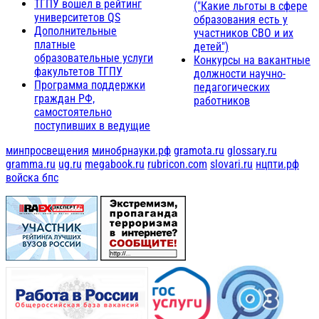
ТГПУ вошел в рейтинг
("Какие льготы в сфере
университетов QS
образования есть у
Дополнительные
участников СВО и их
платные
детей")
образовательные услуги
Конкурсы на вакантные
факультетов ТГПУ
должности научно-
Программа поддержки
педагогических
граждан РФ,
работников
самостоятельно
поступивших в ведущие
минпросвещения
минобрнауки.рф
gramota.ru
glossary.ru
gramma.ru
ug.ru
megabook.ru
rubricon.com
slovari.ru
нцпти.рф
войска бпс