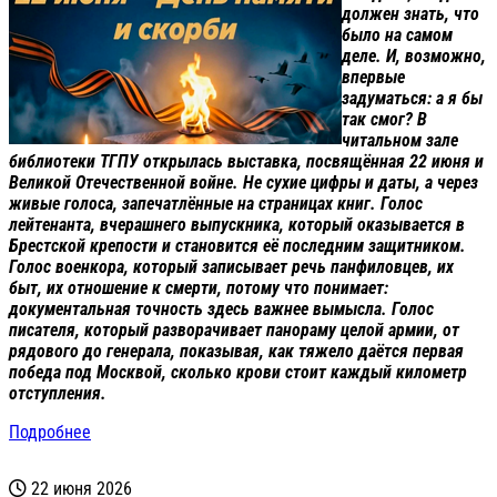
должен знать, что
было на самом
деле. И, возможно,
впервые
задуматься: а я бы
так смог?
В
читальном зале
библиотеки ТГПУ открылась выставка, посвящённая 22 июня и
Великой Отечественной войне. Не сухие цифры и даты, а через
живые голоса, запечатлённые на страницах книг. Голос
лейтенанта, вчерашнего выпускника, который оказывается в
Брестской крепости и становится её последним защитником.
Голос военкора, который записывает речь панфиловцев, их
быт, их отношение к смерти, потому что понимает:
документальная точность здесь важнее вымысла. Голос
писателя, который разворачивает панораму целой армии, от
рядового до генерала, показывая, как тяжело даётся первая
победа под Москвой, сколько крови стоит каждый километр
отступления.
Подробнее
22 июня 2026