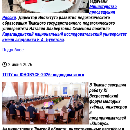
задачами
Министерства
просвещения
России
. Директор Института развития педагогического
образования Томского государственного педагогического
университета Наталия Альбертовна Семенова посетила
Карагандинский национальный исследовательский университет
имени академика Е.А. Букетова
.
Подробнее
2 июня 2026
ТГПУ на ЮНОВУСЕ-2026: подводим итоги
В Томске завершил
работу XI
Всероссийский
форум молодых
учёных, инженеров
и
предпринимателей
«Юновус».
Администрация Томской области, индустриальные партнёры и