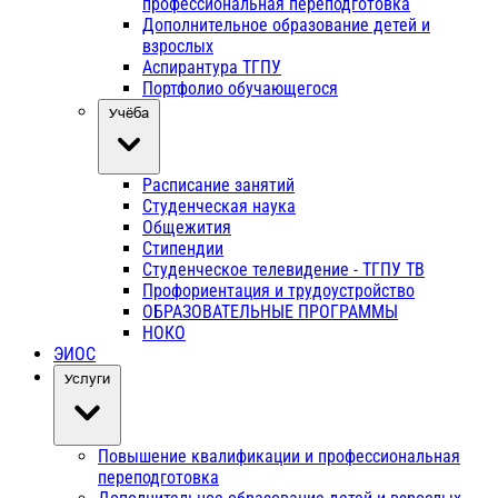
профессиональная переподготовка
Дополнительное образование детей и
взрослых
Аспирантура ТГПУ
Портфолио обучающегося
Учёба
Расписание занятий
Студенческая наука
Общежития
Стипендии
Студенческое телевидение - ТГПУ ТВ
Профориентация и трудоустройство
ОБРАЗОВАТЕЛЬНЫЕ ПРОГРАММЫ
НОКО
ЭИОС
Услуги
Повышение квалификации и профессиональная
переподготовка