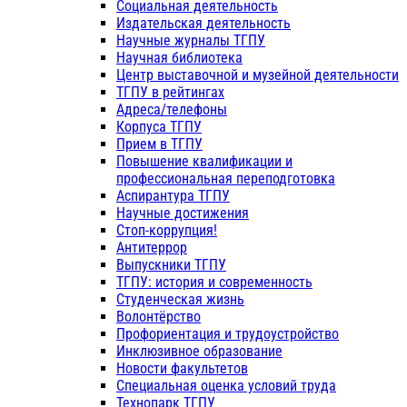
Социальная деятельность
Издательская деятельность
Научные журналы ТГПУ
Научная библиотека
Центр выставочной и музейной деятельности
ТГПУ в рейтингах
Адреса/телефоны
Корпуса ТГПУ
Прием в ТГПУ
Повышение квалификации и
профессиональная переподготовка
Аспирантура ТГПУ
Научные достижения
Стоп-коррупция!
Антитеррор
Выпускники ТГПУ
ТГПУ: история и современность
Студенческая жизнь
Волонтёрство
Профориентация и трудоустройство
Инклюзивное образование
Новости факультетов
Специальная оценка условий труда
Технопарк ТГПУ