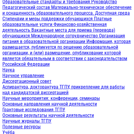
Образовательные стандарты и требования
Руководство
Педагогический состав
Материально-техническое обеспечение
и оснащенность образовательного процесса. Доступная среда
Стипендии и меры поддержки обучающихся
Платные
образовательные услуги
Финансово-хозяйственная
деятельность
Вакантные места для приема (перевода)
обучающихся
Международное сотрудничество
Организация
питания в образовательной организации
Информация, которая
размещается, публикуется по решению образовательной
организации, и (или) размещение, опубликование которой
является обязательным в соответствии с законодательством
Российской Федерации
Наука
Научное управление
Диссертационный совет
Аспирантура, докторантура ТГПУ, прикрепление для работы
над кандидатской диссертацией
Научные мероприятия: конференции, семинары
Основные направления научной деятельности
Грантовые исследования ТГПУ
Основные результаты научной деятельности
Научные журналы ТГПУ
Полезные ресурсы
Учёба