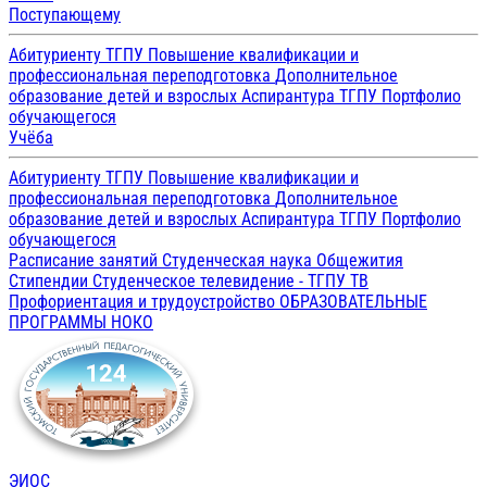
Поступающему
Абитуриенту ТГПУ
Повышение квалификации и
профессиональная переподготовка
Дополнительное
образование детей и взрослых
Аспирантура ТГПУ
Портфолио
обучающегося
Учёба
Абитуриенту ТГПУ
Повышение квалификации и
профессиональная переподготовка
Дополнительное
образование детей и взрослых
Аспирантура ТГПУ
Портфолио
обучающегося
Расписание занятий
Студенческая наука
Общежития
Стипендии
Студенческое телевидение - ТГПУ ТВ
Профориентация и трудоустройство
ОБРАЗОВАТЕЛЬНЫЕ
ПРОГРАММЫ
НОКО
ЭИОС