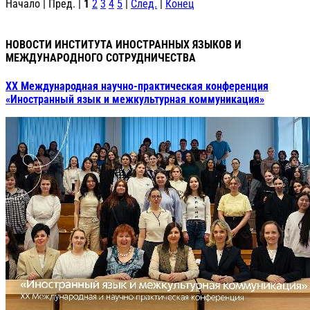
Начало | Пред. |
1
2
3
4
5
|
След.
|
Конец
НОВОСТИ ИНСТИТУТА ИНОСТРАННЫХ ЯЗЫКОВ И
МЕЖДУНАРОДНОГО СОТРУДНИЧЕСТВА
XX Международная научно-практическая конференция
«Иностранный язык и межкультурная коммуникация»