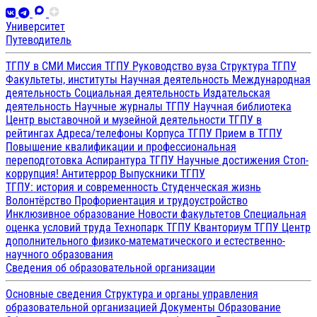
Университет
Путеводитель
ТГПУ в СМИ
Миссия ТГПУ
Руководство вуза
Структура ТГПУ
Факультеты, институты
Научная деятельность
Международная
деятельность
Социальная деятельность
Издательская
деятельность
Научные журналы ТГПУ
Научная библиотека
Центр выставочной и музейной деятельности
ТГПУ в
рейтингах
Адреса/телефоны
Корпуса ТГПУ
Прием в ТГПУ
Повышение квалификации и профессиональная
переподготовка
Аспирантура ТГПУ
Научные достижения
Стоп-
коррупция!
Антитеррор
Выпускники ТГПУ
ТГПУ: история и современность
Студенческая жизнь
Волонтёрство
Профориентация и трудоустройство
Инклюзивное образование
Новости факультетов
Специальная
оценка условий труда
Технопарк ТГПУ
Кванториум ТГПУ
Центр
дополнительного физико-математического и естественно-
научного образования
Сведения об образовательной организации
Основные сведения
Структура и органы управления
образовательной организацией
Документы
Образование