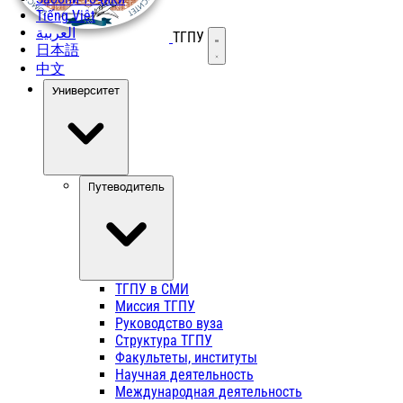
Tiếng Việt
العربية
ТГПУ
Открыть меню
日本語
中文
Университет
Путеводитель
ТГПУ в СМИ
Миссия ТГПУ
Руководство вуза
Структура ТГПУ
Факультеты, институты
Научная деятельность
Международная деятельность