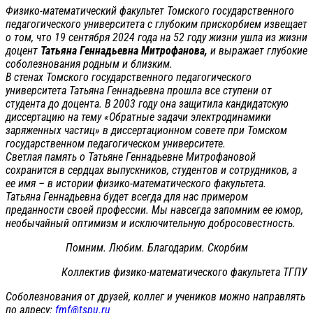
Физико-математический факультет Томского государственного
педагогического университета с глубоким прискорбием извещает
о том, что 19 сентября 2024 года на 52 году жизни ушла из жизни
доцент
Татьяна Геннадьевна Митрофанова,
и выражает глубокие
соболезнования родным и близким.
В стенах Томского государственного педагогического
университета Татьяна Геннадьевна прошла все ступени от
студента до доцента. В 2003 году она защитила кандидатскую
диссертацию на тему «Обратные задачи электродинамики
заряженных частиц» в диссертационном совете при Томском
государственном педагогическом университете.
Светлая память о Татьяне Геннадьевне Митрофановой
сохранится в сердцах выпускников, студентов и сотрудников, а
ее имя – в истории физико-математического факультета.
Татьяна Геннадьевна будет всегда для нас примером
преданности своей профессии. Мы навсегда запомним ее юмор,
необычайный оптимизм и исключительную добросовестность.
Помним. Любим. Благодарим. Скорбим
Коллектив физико-математического факультета ТГПУ
Соболезнования от друзей, коллег и учеников можно направлять
по адресу:
fmf@tspu.ru