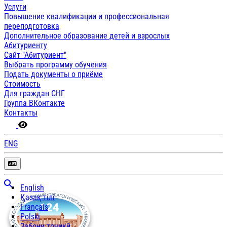
Услуги
Повышение квалификации и профессиональная
переподготовка
Дополнительное образование детей и взрослых
Абитуриенту
Сайт "Абитуриент"
Выбрать программу обучения
Подать документы о приёме
Стоимость
Для граждан СНГ
Группа ВКонтакте
Контакты
ENG
English
Қазақ тілі
Français
Polski
Забони тоҷикӣ