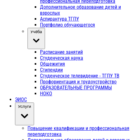
профессиональная переподготовка
Дополнительное образование детей и
взрослых
Аспирантура ТГПУ
Портфолио обучающегося
Учёба
Расписание занятий
Студенческая наука
Общежития
Стипендии
Студенческое телевидение - ТГПУ ТВ
Профориентация и трудоустройство
ОБРАЗОВАТЕЛЬНЫЕ ПРОГРАММЫ
НОКО
ЭИОС
Услуги
Повышение квалификации и профессиональная
переподготовка