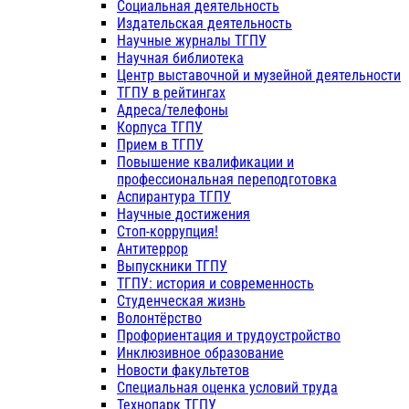
Социальная деятельность
Издательская деятельность
Научные журналы ТГПУ
Научная библиотека
Центр выставочной и музейной деятельности
ТГПУ в рейтингах
Адреса/телефоны
Корпуса ТГПУ
Прием в ТГПУ
Повышение квалификации и
профессиональная переподготовка
Аспирантура ТГПУ
Научные достижения
Стоп-коррупция!
Антитеррор
Выпускники ТГПУ
ТГПУ: история и современность
Студенческая жизнь
Волонтёрство
Профориентация и трудоустройство
Инклюзивное образование
Новости факультетов
Специальная оценка условий труда
Технопарк ТГПУ