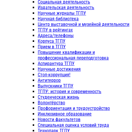
Социальная деятельность
Издательская деятельность
Научные журналы ТГПУ
Научная библиотека
Центр выставочной и музейной деятельности
ТГПУ в рейтингах
Адреса/телефоны
Корпуса ТГПУ
Прием в ТГПУ
Повышение квалификации и
профессиональная переподготовка
Аспирантура ТГПУ
Научные достижения
Стоп-коррупция!
Антитеррор
Выпускники ТГПУ
ТГПУ: история и современность
Студенческая жизнь
Волонтёрство
Профориентация и трудоустройство
Инклюзивное образование
Новости факультетов
Специальная оценка условий труда
Технопарк ТГПУ