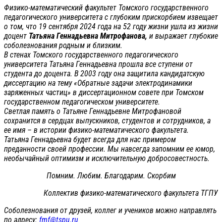
Физико-математический факультет Томского государственного
педагогического университета с глубоким прискорбием извещает
о том, что 19 сентября 2024 года на 52 году жизни ушла из жизни
доцент
Татьяна Геннадьевна Митрофанова,
и выражает глубокие
соболезнования родным и близким.
В стенах Томского государственного педагогического
университета Татьяна Геннадьевна прошла все ступени от
студента до доцента. В 2003 году она защитила кандидатскую
диссертацию на тему «Обратные задачи электродинамики
заряженных частиц» в диссертационном совете при Томском
государственном педагогическом университете.
Светлая память о Татьяне Геннадьевне Митрофановой
сохранится в сердцах выпускников, студентов и сотрудников, а
ее имя – в истории физико-математического факультета.
Татьяна Геннадьевна будет всегда для нас примером
преданности своей профессии. Мы навсегда запомним ее юмор,
необычайный оптимизм и исключительную добросовестность.
Помним. Любим. Благодарим. Скорбим
Коллектив физико-математического факультета ТГПУ
Соболезнования от друзей, коллег и учеников можно направлять
по адресу:
fmf@tspu.ru