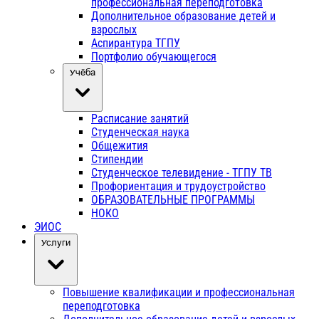
профессиональная переподготовка
Дополнительное образование детей и
взрослых
Аспирантура ТГПУ
Портфолио обучающегося
Учёба
Расписание занятий
Студенческая наука
Общежития
Стипендии
Студенческое телевидение - ТГПУ ТВ
Профориентация и трудоустройство
ОБРАЗОВАТЕЛЬНЫЕ ПРОГРАММЫ
НОКО
ЭИОС
Услуги
Повышение квалификации и профессиональная
переподготовка