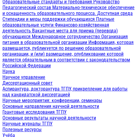
Образовательные стандарты и требования
Руководство
Педагогический состав
Материально-техническое обеспечение
и оснащенность образовательного процесса. Доступная среда
Стипендии и меры поддержки обучающихся
Платные
образовательные услуги
Финансово-хозяйственная
деятельность
Вакантные места для приема (перевода)
обучающихся
Международное сотрудничество
Организация
питания в образовательной организации
Информация, которая
размещается, публикуется по решению образовательной
организации, и (или) размещение, опубликование которой
является обязательным в соответствии с законодательством
Российской Федерации
Наука
Научное управление
Диссертационный совет
Аспирантура, докторантура ТГПУ, прикрепление для работы
над кандидатской диссертацией
Научные мероприятия: конференции, семинары
Основные направления научной деятельности
Грантовые исследования ТГПУ
Основные результаты научной деятельности
Научные журналы ТГПУ
Полезные ресурсы
Учёба