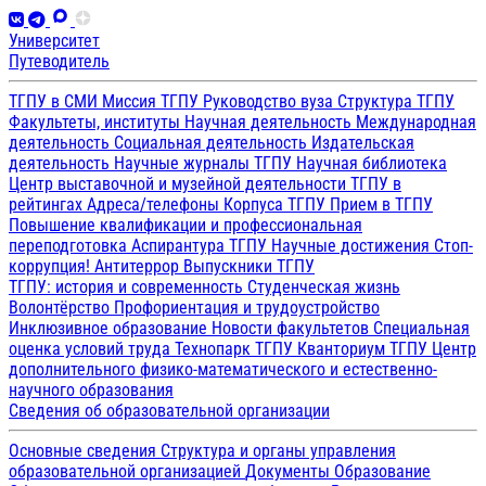
Университет
Путеводитель
ТГПУ в СМИ
Миссия ТГПУ
Руководство вуза
Структура ТГПУ
Факультеты, институты
Научная деятельность
Международная
деятельность
Социальная деятельность
Издательская
деятельность
Научные журналы ТГПУ
Научная библиотека
Центр выставочной и музейной деятельности
ТГПУ в
рейтингах
Адреса/телефоны
Корпуса ТГПУ
Прием в ТГПУ
Повышение квалификации и профессиональная
переподготовка
Аспирантура ТГПУ
Научные достижения
Стоп-
коррупция!
Антитеррор
Выпускники ТГПУ
ТГПУ: история и современность
Студенческая жизнь
Волонтёрство
Профориентация и трудоустройство
Инклюзивное образование
Новости факультетов
Специальная
оценка условий труда
Технопарк ТГПУ
Кванториум ТГПУ
Центр
дополнительного физико-математического и естественно-
научного образования
Сведения об образовательной организации
Основные сведения
Структура и органы управления
образовательной организацией
Документы
Образование