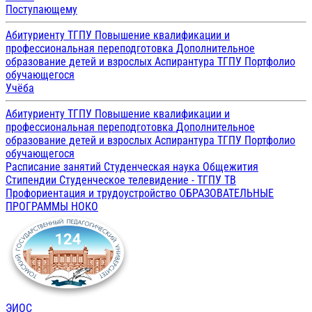
Поступающему
Абитуриенту ТГПУ
Повышение квалификации и
профессиональная переподготовка
Дополнительное
образование детей и взрослых
Аспирантура ТГПУ
Портфолио
обучающегося
Учёба
Абитуриенту ТГПУ
Повышение квалификации и
профессиональная переподготовка
Дополнительное
образование детей и взрослых
Аспирантура ТГПУ
Портфолио
обучающегося
Расписание занятий
Студенческая наука
Общежития
Стипендии
Студенческое телевидение - ТГПУ ТВ
Профориентация и трудоустройство
ОБРАЗОВАТЕЛЬНЫЕ
ПРОГРАММЫ
НОКО
ЭИОС