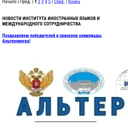
Начало | Пред. |
1
2
3
4
5
|
След.
|
Конец
НОВОСТИ ИНСТИТУТА ИНОСТРАННЫХ ЯЗЫКОВ И
МЕЖДУНАРОДНОГО СОТРУДНИЧЕСТВА
Поздравляем победителей и призеров олимпиады
Альтерлингва!