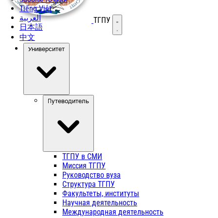
Tiếng Việt
العربية
ТГПУ
Открыть меню
日本語
中文
Университет
Путеводитель
ТГПУ в СМИ
Миссия ТГПУ
Руководство вуза
Структура ТГПУ
Факультеты, институты
Научная деятельность
Международная деятельность