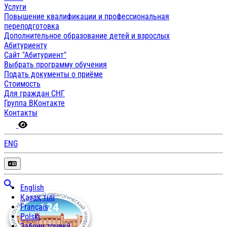
Услуги
Повышение квалификации и профессиональная
переподготовка
Дополнительное образование детей и взрослых
Абитуриенту
Сайт "Абитуриент"
Выбрать программу обучения
Подать документы о приёме
Стоимость
Для граждан СНГ
Группа ВКонтакте
Контакты
ENG
English
Қазақ тілі
Français
Polski
Забони тоҷикӣ