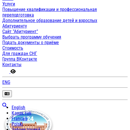
Услуги
Повышение квалификации и профессиональная
переподготовка
Дополнительное образование детей и взрослых
Абитуриенту
Сайт "Абитуриент"
Выбрать программу обучения
Подать документы о приёме
Стоимость
Для граждан СНГ
Группа ВКонтакте
Контакты
ENG
English
Қазақ тілі
Français
Polski
Забони тоҷикӣ