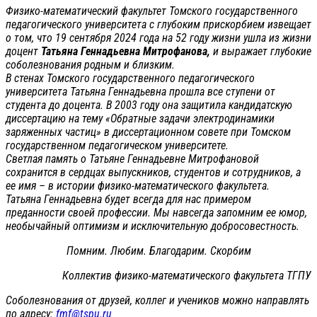
Физико-математический факультет Томского государственного
педагогического университета с глубоким прискорбием извещает
о том, что 19 сентября 2024 года на 52 году жизни ушла из жизни
доцент
Татьяна Геннадьевна Митрофанова,
и выражает глубокие
соболезнования родным и близким.
В стенах Томского государственного педагогического
университета Татьяна Геннадьевна прошла все ступени от
студента до доцента. В 2003 году она защитила кандидатскую
диссертацию на тему «Обратные задачи электродинамики
заряженных частиц» в диссертационном совете при Томском
государственном педагогическом университете.
Светлая память о Татьяне Геннадьевне Митрофановой
сохранится в сердцах выпускников, студентов и сотрудников, а
ее имя – в истории физико-математического факультета.
Татьяна Геннадьевна будет всегда для нас примером
преданности своей профессии. Мы навсегда запомним ее юмор,
необычайный оптимизм и исключительную добросовестность.
Помним. Любим. Благодарим. Скорбим
Коллектив физико-математического факультета ТГПУ
Соболезнования от друзей, коллег и учеников можно направлять
по адресу:
fmf@tspu.ru