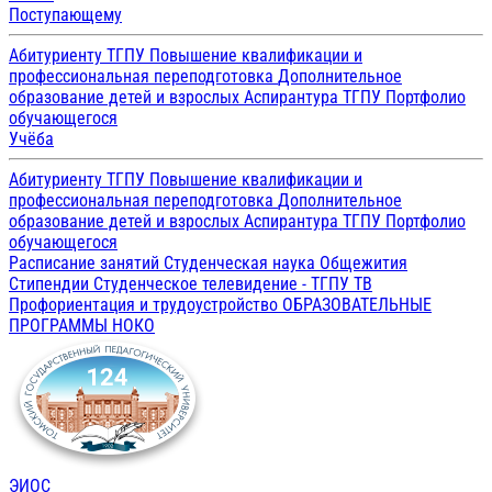
Поступающему
Абитуриенту ТГПУ
Повышение квалификации и
профессиональная переподготовка
Дополнительное
образование детей и взрослых
Аспирантура ТГПУ
Портфолио
обучающегося
Учёба
Абитуриенту ТГПУ
Повышение квалификации и
профессиональная переподготовка
Дополнительное
образование детей и взрослых
Аспирантура ТГПУ
Портфолио
обучающегося
Расписание занятий
Студенческая наука
Общежития
Стипендии
Студенческое телевидение - ТГПУ ТВ
Профориентация и трудоустройство
ОБРАЗОВАТЕЛЬНЫЕ
ПРОГРАММЫ
НОКО
ЭИОС