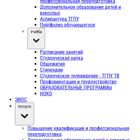
профессиональная переподготовка
Дополнительное образование детей и
взрослых
Аспирантура ТГПУ
Портфолио обучающегося
Учёба
Расписание занятий
Студенческая наука
Общежития
Стипендии
Студенческое телевидение - ТГПУ ТВ
Профориентация и трудоустройство
ОБРАЗОВАТЕЛЬНЫЕ ПРОГРАММЫ
НОКО
ЭИОС
Услуги
Повышение квалификации и профессиональная
переподготовка