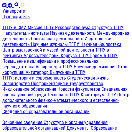
Университет
Путеводитель
ТГПУ в СМИ
Миссия ТГПУ
Руководство вуза
Структура ТГПУ
Факультеты, институты
Научная деятельность
Международная
деятельность
Социальная деятельность
Издательская
деятельность
Научные журналы ТГПУ
Научная библиотека
Центр выставочной и музейной деятельности
ТГПУ в
рейтингах
Адреса/телефоны
Корпуса ТГПУ
Прием в ТГПУ
Повышение квалификации и профессиональная
переподготовка
Аспирантура ТГПУ
Научные достижения
Стоп-
коррупция!
Антитеррор
Выпускники ТГПУ
ТГПУ: история и современность
Студенческая жизнь
Волонтёрство
Профориентация и трудоустройство
Инклюзивное образование
Новости факультетов
Специальная
оценка условий труда
Технопарк ТГПУ
Кванториум ТГПУ
Центр
дополнительного физико-математического и естественно-
научного образования
Сведения об образовательной организации
Основные сведения
Структура и органы управления
образовательной организацией
Документы
Образование