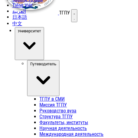
Tiếng Việt
العربية
ТГПУ
Открыть меню
日本語
中文
Университет
Путеводитель
ТГПУ в СМИ
Миссия ТГПУ
Руководство вуза
Структура ТГПУ
Факультеты, институты
Научная деятельность
Международная деятельность