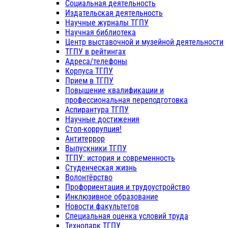
Социальная деятельность
Издательская деятельность
Научные журналы ТГПУ
Научная библиотека
Центр выставочной и музейной деятельности
ТГПУ в рейтингах
Адреса/телефоны
Корпуса ТГПУ
Прием в ТГПУ
Повышение квалификации и
профессиональная переподготовка
Аспирантура ТГПУ
Научные достижения
Стоп-коррупция!
Антитеррор
Выпускники ТГПУ
ТГПУ: история и современность
Студенческая жизнь
Волонтёрство
Профориентация и трудоустройство
Инклюзивное образование
Новости факультетов
Специальная оценка условий труда
Технопарк ТГПУ