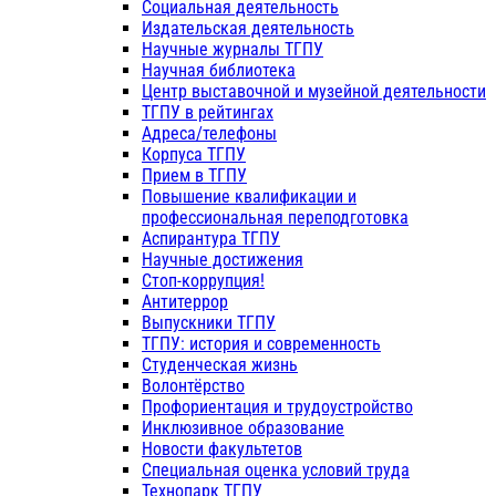
Социальная деятельность
Издательская деятельность
Научные журналы ТГПУ
Научная библиотека
Центр выставочной и музейной деятельности
ТГПУ в рейтингах
Адреса/телефоны
Корпуса ТГПУ
Прием в ТГПУ
Повышение квалификации и
профессиональная переподготовка
Аспирантура ТГПУ
Научные достижения
Стоп-коррупция!
Антитеррор
Выпускники ТГПУ
ТГПУ: история и современность
Студенческая жизнь
Волонтёрство
Профориентация и трудоустройство
Инклюзивное образование
Новости факультетов
Специальная оценка условий труда
Технопарк ТГПУ