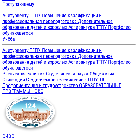
Поступающему
Абитуриенту ТГПУ
Повышение квалификации и
профессиональная переподготовка
Дополнительное
образование детей и взрослых
Аспирантура ТГПУ
Портфолио
обучающегося
Учёба
Абитуриенту ТГПУ
Повышение квалификации и
профессиональная переподготовка
Дополнительное
образование детей и взрослых
Аспирантура ТГПУ
Портфолио
обучающегося
Расписание занятий
Студенческая наука
Общежития
Стипендии
Студенческое телевидение - ТГПУ ТВ
Профориентация и трудоустройство
ОБРАЗОВАТЕЛЬНЫЕ
ПРОГРАММЫ
НОКО
ЭИОС