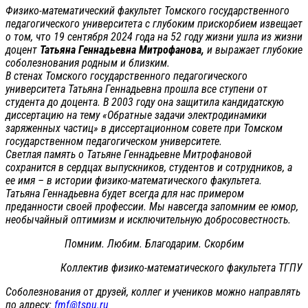
Физико-математический факультет Томского государственного
педагогического университета с глубоким прискорбием извещает
о том, что 19 сентября 2024 года на 52 году жизни ушла из жизни
доцент
Татьяна Геннадьевна Митрофанова,
и выражает глубокие
соболезнования родным и близким.
В стенах Томского государственного педагогического
университета Татьяна Геннадьевна прошла все ступени от
студента до доцента. В 2003 году она защитила кандидатскую
диссертацию на тему «Обратные задачи электродинамики
заряженных частиц» в диссертационном совете при Томском
государственном педагогическом университете.
Светлая память о Татьяне Геннадьевне Митрофановой
сохранится в сердцах выпускников, студентов и сотрудников, а
ее имя – в истории физико-математического факультета.
Татьяна Геннадьевна будет всегда для нас примером
преданности своей профессии. Мы навсегда запомним ее юмор,
необычайный оптимизм и исключительную добросовестность.
Помним. Любим. Благодарим. Скорбим
Коллектив физико-математического факультета ТГПУ
Соболезнования от друзей, коллег и учеников можно направлять
по адресу:
fmf@tspu.ru