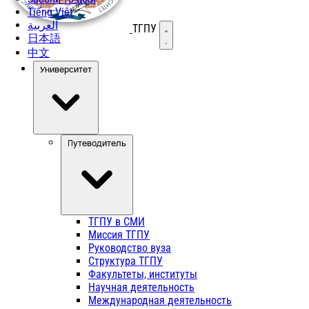
Tiếng Việt
العربية
ТГПУ
Открыть меню
日本語
中文
Университет
Путеводитель
ТГПУ в СМИ
Миссия ТГПУ
Руководство вуза
Структура ТГПУ
Факультеты, институты
Научная деятельность
Международная деятельность