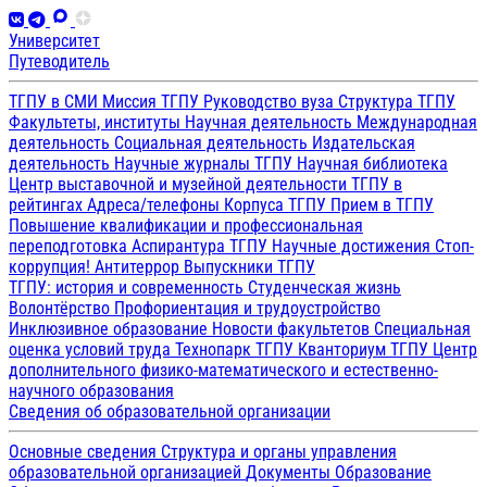
Университет
Путеводитель
ТГПУ в СМИ
Миссия ТГПУ
Руководство вуза
Структура ТГПУ
Факультеты, институты
Научная деятельность
Международная
деятельность
Социальная деятельность
Издательская
деятельность
Научные журналы ТГПУ
Научная библиотека
Центр выставочной и музейной деятельности
ТГПУ в
рейтингах
Адреса/телефоны
Корпуса ТГПУ
Прием в ТГПУ
Повышение квалификации и профессиональная
переподготовка
Аспирантура ТГПУ
Научные достижения
Стоп-
коррупция!
Антитеррор
Выпускники ТГПУ
ТГПУ: история и современность
Студенческая жизнь
Волонтёрство
Профориентация и трудоустройство
Инклюзивное образование
Новости факультетов
Специальная
оценка условий труда
Технопарк ТГПУ
Кванториум ТГПУ
Центр
дополнительного физико-математического и естественно-
научного образования
Сведения об образовательной организации
Основные сведения
Структура и органы управления
образовательной организацией
Документы
Образование