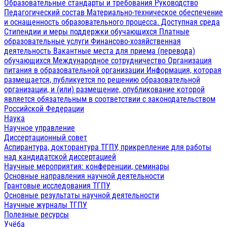
Образовательные стандарты и требования
Руководство
Педагогический состав
Материально-техническое обеспечение
и оснащенность образовательного процесса. Доступная среда
Стипендии и меры поддержки обучающихся
Платные
образовательные услуги
Финансово-хозяйственная
деятельность
Вакантные места для приема (перевода)
обучающихся
Международное сотрудничество
Организация
питания в образовательной организации
Информация, которая
размещается, публикуется по решению образовательной
организации, и (или) размещение, опубликование которой
является обязательным в соответствии с законодательством
Российской Федерации
Наука
Научное управление
Диссертационный совет
Аспирантура, докторантура ТГПУ, прикрепление для работы
над кандидатской диссертацией
Научные мероприятия: конференции, семинары
Основные направления научной деятельности
Грантовые исследования ТГПУ
Основные результаты научной деятельности
Научные журналы ТГПУ
Полезные ресурсы
Учёба