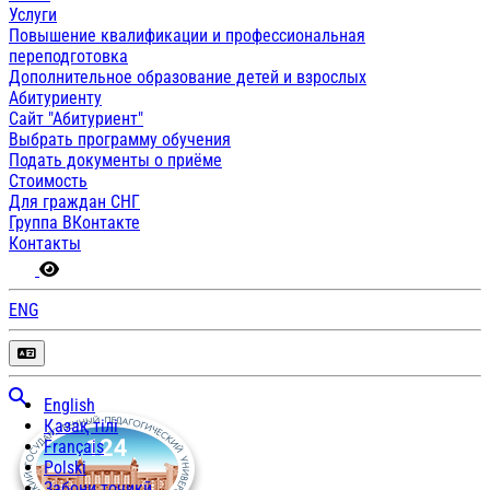
Услуги
Повышение квалификации и профессиональная
переподготовка
Дополнительное образование детей и взрослых
Абитуриенту
Сайт "Абитуриент"
Выбрать программу обучения
Подать документы о приёме
Стоимость
Для граждан СНГ
Группа ВКонтакте
Контакты
ENG
English
Қазақ тілі
Français
Polski
Забони тоҷикӣ