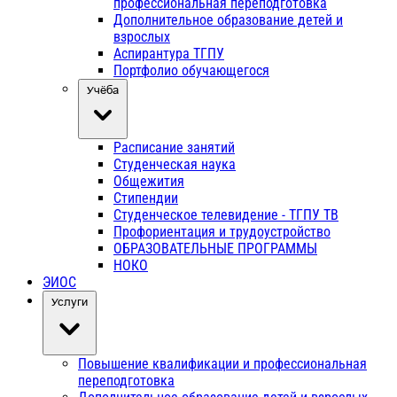
профессиональная переподготовка
Дополнительное образование детей и
взрослых
Аспирантура ТГПУ
Портфолио обучающегося
Учёба
Расписание занятий
Студенческая наука
Общежития
Стипендии
Студенческое телевидение - ТГПУ ТВ
Профориентация и трудоустройство
ОБРАЗОВАТЕЛЬНЫЕ ПРОГРАММЫ
НОКО
ЭИОС
Услуги
Повышение квалификации и профессиональная
переподготовка