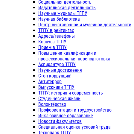
Социальная деятельность
Издательская деятельность
Научные журналы ТГПУ
Научная библиотека
Центр выставочной и музейной деятельности
ТГПУ в рейтингах
Адреса/телефоны
Корпуса ТГПУ
Прием в ТГПУ
Повышение квалификации и
профессиональная переподготовка
Аспирантура ТГПУ
Научные достижения
Стоп-коррупция!
Антитеррор
Выпускники ТГПУ
ТГПУ: история и современность
Студенческая жизнь
Волонтёрство
Профориентация и трудоустройство
Инклюзивное образование
Новости факультетов
Специальная оценка условий труда
Технопарк ТГПУ