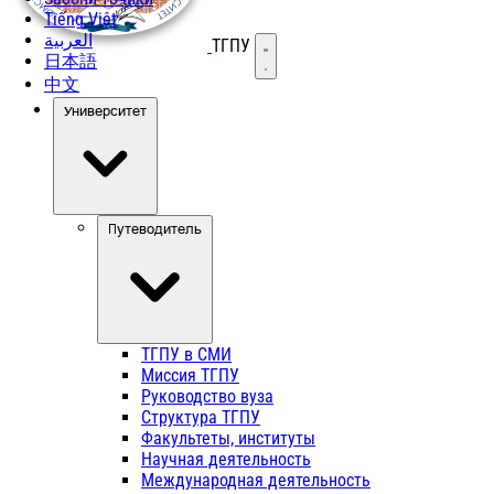
Tiếng Việt
العربية
ТГПУ
Открыть меню
日本語
中文
Университет
Путеводитель
ТГПУ в СМИ
Миссия ТГПУ
Руководство вуза
Структура ТГПУ
Факультеты, институты
Научная деятельность
Международная деятельность