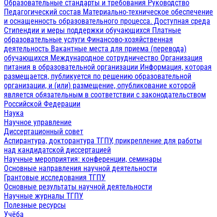
Образовательные стандарты и требования
Руководство
Педагогический состав
Материально-техническое обеспечение
и оснащенность образовательного процесса. Доступная среда
Стипендии и меры поддержки обучающихся
Платные
образовательные услуги
Финансово-хозяйственная
деятельность
Вакантные места для приема (перевода)
обучающихся
Международное сотрудничество
Организация
питания в образовательной организации
Информация, которая
размещается, публикуется по решению образовательной
организации, и (или) размещение, опубликование которой
является обязательным в соответствии с законодательством
Российской Федерации
Наука
Научное управление
Диссертационный совет
Аспирантура, докторантура ТГПУ, прикрепление для работы
над кандидатской диссертацией
Научные мероприятия: конференции, семинары
Основные направления научной деятельности
Грантовые исследования ТГПУ
Основные результаты научной деятельности
Научные журналы ТГПУ
Полезные ресурсы
Учёба