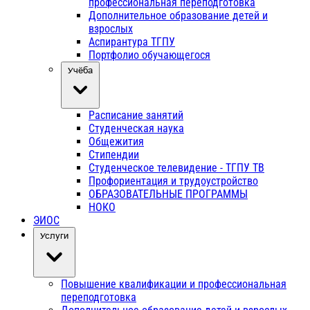
профессиональная переподготовка
Дополнительное образование детей и
взрослых
Аспирантура ТГПУ
Портфолио обучающегося
Учёба
Расписание занятий
Студенческая наука
Общежития
Стипендии
Студенческое телевидение - ТГПУ ТВ
Профориентация и трудоустройство
ОБРАЗОВАТЕЛЬНЫЕ ПРОГРАММЫ
НОКО
ЭИОС
Услуги
Повышение квалификации и профессиональная
переподготовка