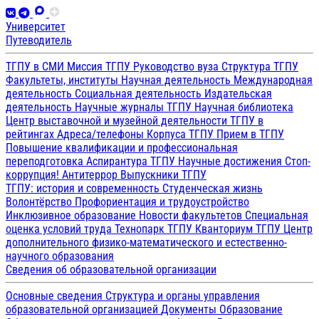
Университет
Путеводитель
ТГПУ в СМИ
Миссия ТГПУ
Руководство вуза
Структура ТГПУ
Факультеты, институты
Научная деятельность
Международная
деятельность
Социальная деятельность
Издательская
деятельность
Научные журналы ТГПУ
Научная библиотека
Центр выставочной и музейной деятельности
ТГПУ в
рейтингах
Адреса/телефоны
Корпуса ТГПУ
Прием в ТГПУ
Повышение квалификации и профессиональная
переподготовка
Аспирантура ТГПУ
Научные достижения
Стоп-
коррупция!
Антитеррор
Выпускники ТГПУ
ТГПУ: история и современность
Студенческая жизнь
Волонтёрство
Профориентация и трудоустройство
Инклюзивное образование
Новости факультетов
Специальная
оценка условий труда
Технопарк ТГПУ
Кванториум ТГПУ
Центр
дополнительного физико-математического и естественно-
научного образования
Сведения об образовательной организации
Основные сведения
Структура и органы управления
образовательной организацией
Документы
Образование