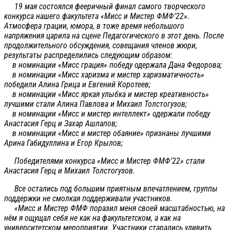
19 мая состоялся фееричный финал самого творческого
конкурса нашего факультета «Мисс и Мистер ФМФ'22».
Атмосфера грации, юмора, в тоже время небольшого
напряжения царила на сцене Педагогического в этот день. После
продолжительного обсуждения, совещания членов жюри,
результаты распределились следующим образом:
в номинации «Мисс грация» победу одержала Дана Федорова;
в номинации «Мисс харизма и мистер харизматичность»
победили Алина Грица и Евгений Коротеев;
в номинации «Мисс яркая улыбка и мистер креативность»
лучшими стали Алина Павлова и Михаил Толстогузов;
в номинации «Мисс и мистер интеллект» одержали победу
Анастасия Герц и Захар Ашлапов;
в номинации «Мисс и мистер обаяние» признаны лучшими
Арина Габидуллина и Егор Крылов;
Победителями конкурса «Мисс и Мистер ФМФ'22» стали
Анастасия Герц и Михаил Толстогузов.
Все остались под большим приятным впечатлением, группы
поддержки не смолкая поддерживали участников.
«Мисс и Мистер ФМФ поразил меня своей масштабностью, на
нём я ощущал себя не как на факультетском, а как на
университетском мероприятии. Участники старались удивить