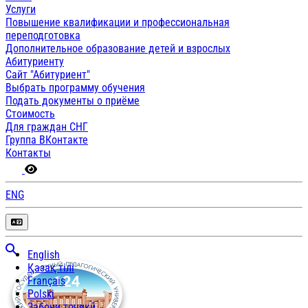
Услуги
Повышение квалификации и профессиональная
переподготовка
Дополнительное образование детей и взрослых
Абитуриенту
Сайт "Абитуриент"
Выбрать программу обучения
Подать документы о приёме
Стоимость
Для граждан СНГ
Группа ВКонтакте
Контакты
ENG
English
Қазақ тілі
Français
Polski
Забони тоҷикӣ