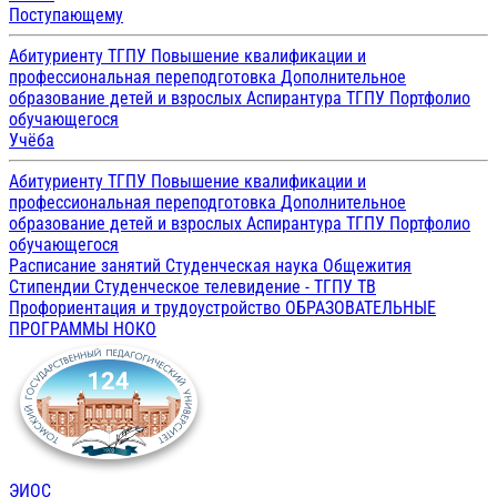
Поступающему
Абитуриенту ТГПУ
Повышение квалификации и
профессиональная переподготовка
Дополнительное
образование детей и взрослых
Аспирантура ТГПУ
Портфолио
обучающегося
Учёба
Абитуриенту ТГПУ
Повышение квалификации и
профессиональная переподготовка
Дополнительное
образование детей и взрослых
Аспирантура ТГПУ
Портфолио
обучающегося
Расписание занятий
Студенческая наука
Общежития
Стипендии
Студенческое телевидение - ТГПУ ТВ
Профориентация и трудоустройство
ОБРАЗОВАТЕЛЬНЫЕ
ПРОГРАММЫ
НОКО
ЭИОС