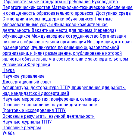
Образовательные стандарты и требования
Руководство
Педагогический состав
Материально-техническое обеспечение
и оснащенность образовательного процесса. Доступная среда
Стипендии и меры поддержки обучающихся
Платные
образовательные услуги
Финансово-хозяйственная
деятельность
Вакантные места для приема (перевода)
обучающихся
Международное сотрудничество
Организация
питания в образовательной организации
Информация, которая
размещается, публикуется по решению образовательной
организации, и (или) размещение, опубликование которой
является обязательным в соответствии с законодательством
Российской Федерации
Наука
Научное управление
Диссертационный совет
Аспирантура, докторантура ТГПУ, прикрепление для работы
над кандидатской диссертацией
Научные мероприятия: конференции, семинары
Основные направления научной деятельности
Грантовые исследования ТГПУ
Основные результаты научной деятельности
Научные журналы ТГПУ
Полезные ресурсы
Учёба