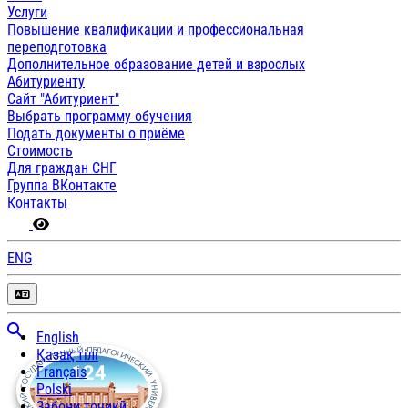
Услуги
Повышение квалификации и профессиональная
переподготовка
Дополнительное образование детей и взрослых
Абитуриенту
Сайт "Абитуриент"
Выбрать программу обучения
Подать документы о приёме
Стоимость
Для граждан СНГ
Группа ВКонтакте
Контакты
ENG
English
Қазақ тілі
Français
Polski
Забони тоҷикӣ