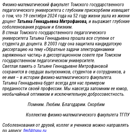
Физико-математический факультет Томского государственного
педагогического университета с глубоким прискорбием извещает
о том, что 19 сентября 2024 года на 52 году жизни ушла из жизни
доцент
Татьяна Геннадьевна Митрофанова,
и выражает глубокие
соболезнования родным и близким.
В стенах Томского государственного педагогического
университета Татьяна Геннадьевна прошла все ступени от
студента до доцента. В 2003 году она защитила кандидатскую
диссертацию на тему «Обратные задачи электродинамики
заряженных частиц» в диссертационном совете при Томском
государственном педагогическом университете.
Светлая память о Татьяне Геннадьевне Митрофановой
сохранится в сердцах выпускников, студентов и сотрудников, а
ее имя – в истории физико-математического факультета.
Татьяна Геннадьевна будет всегда для нас примером
преданности своей профессии. Мы навсегда запомним ее юмор,
необычайный оптимизм и исключительную добросовестность.
Помним. Любим. Благодарим. Скорбим
Коллектив физико-математического факультета ТГПУ
Соболезнования от друзей, коллег и учеников можно направлять
по адресу:
fmf@tspu.ru