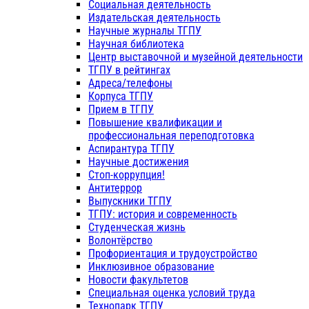
Социальная деятельность
Издательская деятельность
Научные журналы ТГПУ
Научная библиотека
Центр выставочной и музейной деятельности
ТГПУ в рейтингах
Адреса/телефоны
Корпуса ТГПУ
Прием в ТГПУ
Повышение квалификации и
профессиональная переподготовка
Аспирантура ТГПУ
Научные достижения
Стоп-коррупция!
Антитеррор
Выпускники ТГПУ
ТГПУ: история и современность
Студенческая жизнь
Волонтёрство
Профориентация и трудоустройство
Инклюзивное образование
Новости факультетов
Специальная оценка условий труда
Технопарк ТГПУ