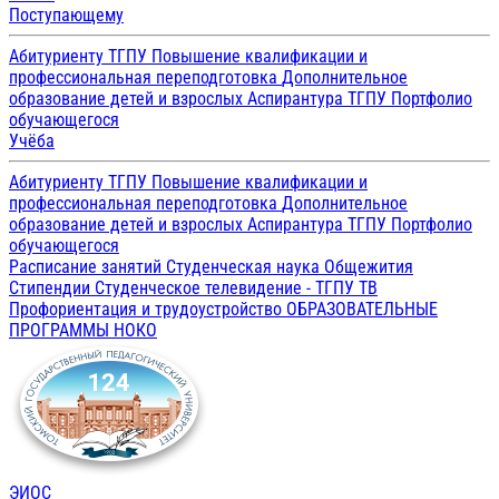
Поступающему
Абитуриенту ТГПУ
Повышение квалификации и
профессиональная переподготовка
Дополнительное
образование детей и взрослых
Аспирантура ТГПУ
Портфолио
обучающегося
Учёба
Абитуриенту ТГПУ
Повышение квалификации и
профессиональная переподготовка
Дополнительное
образование детей и взрослых
Аспирантура ТГПУ
Портфолио
обучающегося
Расписание занятий
Студенческая наука
Общежития
Стипендии
Студенческое телевидение - ТГПУ ТВ
Профориентация и трудоустройство
ОБРАЗОВАТЕЛЬНЫЕ
ПРОГРАММЫ
НОКО
ЭИОС