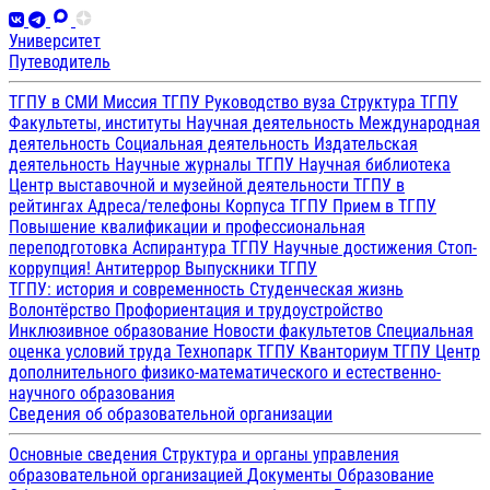
Университет
Путеводитель
ТГПУ в СМИ
Миссия ТГПУ
Руководство вуза
Структура ТГПУ
Факультеты, институты
Научная деятельность
Международная
деятельность
Социальная деятельность
Издательская
деятельность
Научные журналы ТГПУ
Научная библиотека
Центр выставочной и музейной деятельности
ТГПУ в
рейтингах
Адреса/телефоны
Корпуса ТГПУ
Прием в ТГПУ
Повышение квалификации и профессиональная
переподготовка
Аспирантура ТГПУ
Научные достижения
Стоп-
коррупция!
Антитеррор
Выпускники ТГПУ
ТГПУ: история и современность
Студенческая жизнь
Волонтёрство
Профориентация и трудоустройство
Инклюзивное образование
Новости факультетов
Специальная
оценка условий труда
Технопарк ТГПУ
Кванториум ТГПУ
Центр
дополнительного физико-математического и естественно-
научного образования
Сведения об образовательной организации
Основные сведения
Структура и органы управления
образовательной организацией
Документы
Образование