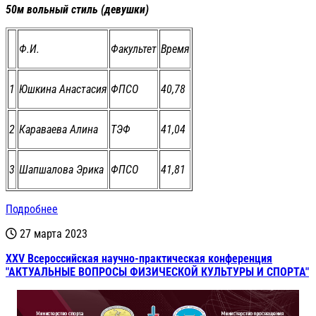
50м вольный стиль (девушки)
Ф.И.
Факультет
Время
1
Юшкина Анастасия
ФПСО
40,78
2
Караваева Алина
ТЭФ
41,04
3
Шапшалова Эрика
ФПСО
41,81
Подробнее
27 марта 2023
XXV Всероссийская научно-практическая конференция
"АКТУАЛЬНЫЕ ВОПРОСЫ ФИЗИЧЕСКОЙ КУЛЬТУРЫ И СПОРТА"