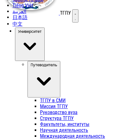
Tiếng Việt
العربية
ТГПУ
Открыть меню
日本語
中文
Университет
Путеводитель
ТГПУ в СМИ
Миссия ТГПУ
Руководство вуза
Структура ТГПУ
Факультеты, институты
Научная деятельность
Международная деятельность