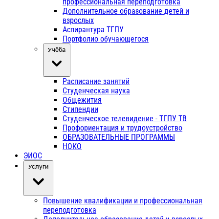
профессиональная переподготовка
Дополнительное образование детей и
взрослых
Аспирантура ТГПУ
Портфолио обучающегося
Учёба
Расписание занятий
Студенческая наука
Общежития
Стипендии
Студенческое телевидение - ТГПУ ТВ
Профориентация и трудоустройство
ОБРАЗОВАТЕЛЬНЫЕ ПРОГРАММЫ
НОКО
ЭИОС
Услуги
Повышение квалификации и профессиональная
переподготовка