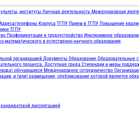
ультеты, институты
Научная деятельность
Международная деят
Адреса/телефоны
Корпуса ТГПУ
Прием в ТГПУ
Повышение квалиф
ники ТГПУ
тво
Профориентация и трудоустройство
Инклюзивное образован
о-математического и естественно-научного образования
ельной организацией
Документы
Образование
Образовательные с
ательного процесса. Доступная среда
Стипендии и меры подде
ревода) обучающихся
Международное сотрудничество
Организаци
ации, и (или) размещение, опубликование которой является обя
д кандидатской диссертацией