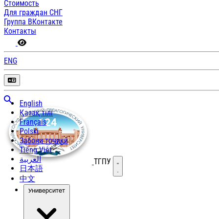
Стоимость
Для граждан СНГ
Группа ВКонтакте
Контакты
ENG
English
Қазақ тілі
Français
Polski
Забони тоҷикӣ
Tiếng Việt
العربية
ТГПУ
Открыть меню
日本語
中文
Университет