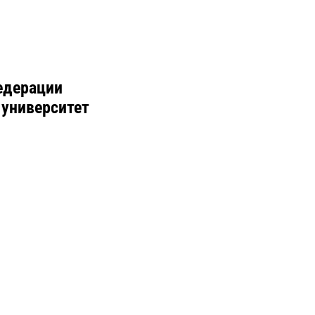
едерации
 университет