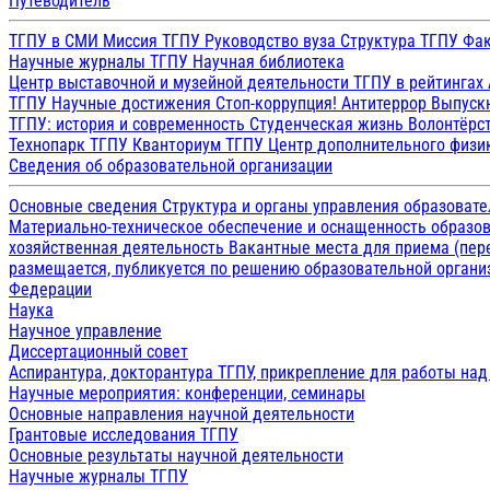
Путеводитель
ТГПУ в СМИ
Миссия ТГПУ
Руководство вуза
Структура ТГПУ
Фак
Научные журналы ТГПУ
Научная библиотека
Центр выставочной и музейной деятельности
ТГПУ в рейтингах
ТГПУ
Научные достижения
Стоп-коррупция!
Антитеррор
Выпуск
ТГПУ: история и современность
Студенческая жизнь
Волонтёрс
Технопарк ТГПУ
Кванториум ТГПУ
Центр дополнительного физик
Сведения об образовательной организации
Основные сведения
Структура и органы управления образоват
Материально-техническое обеспечение и оснащенность образов
хозяйственная деятельность
Вакантные места для приема (пе
размещается, публикуется по решению образовательной организ
Федерации
Наука
Научное управление
Диссертационный совет
Аспирантура, докторантура ТГПУ, прикрепление для работы на
Научные мероприятия: конференции, семинары
Основные направления научной деятельности
Грантовые исследования ТГПУ
Основные результаты научной деятельности
Научные журналы ТГПУ