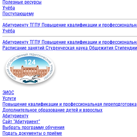
Полезные ресурсы
Учёба
Поступающему
Абитуриенту ТГПУ
Повышение квалификации и профессиональн
Учёба
Абитуриенту ТГПУ
Повышение квалификации и профессиональн
Расписание занятий
Студенческая наука
Общежития
Стипенди
ЭИОС
Услуги
Повышение квалификации и профессиональная переподготовка
Дополнительное образование детей и взрослых
Абитуриенту
Сайт "Абитуриент"
Выбрать программу обучения
Подать документы о приёме