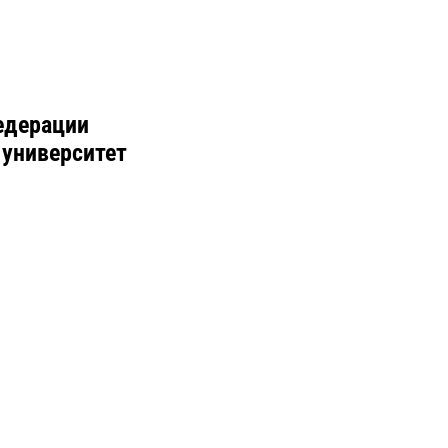
едерации
 университет