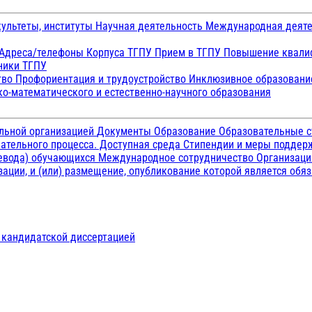
ультеты, институты
Научная деятельность
Международная деят
Адреса/телефоны
Корпуса ТГПУ
Прием в ТГПУ
Повышение квалиф
ники ТГПУ
тво
Профориентация и трудоустройство
Инклюзивное образован
о-математического и естественно-научного образования
ельной организацией
Документы
Образование
Образовательные с
ательного процесса. Доступная среда
Стипендии и меры подде
ревода) обучающихся
Международное сотрудничество
Организаци
ации, и (или) размещение, опубликование которой является обя
д кандидатской диссертацией