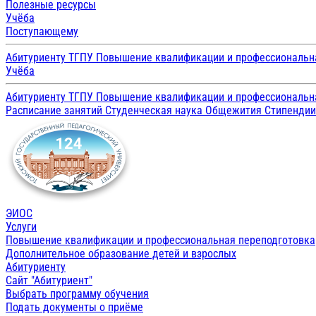
Полезные ресурсы
Учёба
Поступающему
Абитуриенту ТГПУ
Повышение квалификации и профессиональн
Учёба
Абитуриенту ТГПУ
Повышение квалификации и профессиональн
Расписание занятий
Студенческая наука
Общежития
Стипенди
ЭИОС
Услуги
Повышение квалификации и профессиональная переподготовка
Дополнительное образование детей и взрослых
Абитуриенту
Сайт "Абитуриент"
Выбрать программу обучения
Подать документы о приёме