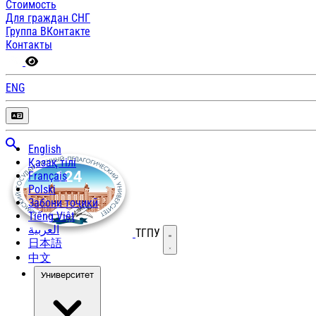
Стоимость
Для граждан СНГ
Группа ВКонтакте
Контакты
ENG
English
Қазақ тілі
Français
Polski
Забони тоҷикӣ
Tiếng Việt
العربية
ТГПУ
Открыть меню
日本語
中文
Университет