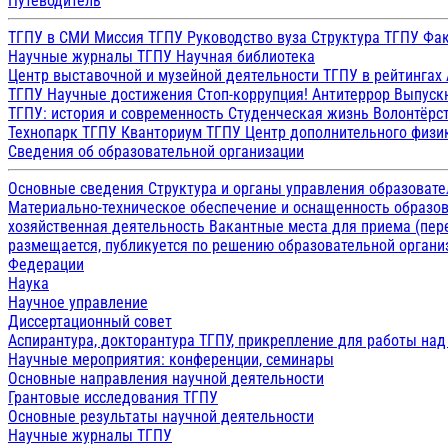
Путеводитель
ТГПУ в СМИ
Миссия ТГПУ
Руководство вуза
Структура ТГПУ
Фак
Научные журналы ТГПУ
Научная библиотека
Центр выставочной и музейной деятельности
ТГПУ в рейтингах
ТГПУ
Научные достижения
Стоп-коррупция!
Антитеррор
Выпуск
ТГПУ: история и современность
Студенческая жизнь
Волонтёрс
Технопарк ТГПУ
Кванториум ТГПУ
Центр дополнительного физик
Сведения об образовательной организации
Основные сведения
Структура и органы управления образоват
Материально-техническое обеспечение и оснащенность образов
хозяйственная деятельность
Вакантные места для приема (пе
размещается, публикуется по решению образовательной организ
Федерации
Наука
Научное управление
Диссертационный совет
Аспирантура, докторантура ТГПУ, прикрепление для работы на
Научные мероприятия: конференции, семинары
Основные направления научной деятельности
Грантовые исследования ТГПУ
Основные результаты научной деятельности
Научные журналы ТГПУ