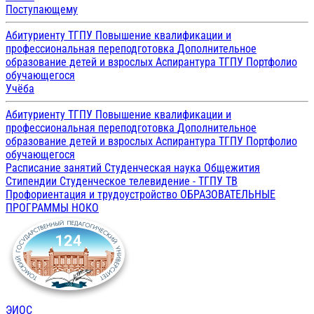
Поступающему
Абитуриенту ТГПУ
Повышение квалификации и
профессиональная переподготовка
Дополнительное
образование детей и взрослых
Аспирантура ТГПУ
Портфолио
обучающегося
Учёба
Абитуриенту ТГПУ
Повышение квалификации и
профессиональная переподготовка
Дополнительное
образование детей и взрослых
Аспирантура ТГПУ
Портфолио
обучающегося
Расписание занятий
Студенческая наука
Общежития
Стипендии
Студенческое телевидение - ТГПУ ТВ
Профориентация и трудоустройство
ОБРАЗОВАТЕЛЬНЫЕ
ПРОГРАММЫ
НОКО
ЭИОС