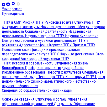
Университет
Путеводитель
ТГПУ в СМИ
Миссия ТГПУ
Руководство вуза
Структура ТГПУ
Факультеты, институты
Научная деятельность
Международная
деятельность
Социальная деятельность
Издательская
деятельность
Научные журналы ТГПУ
Научная библиотека
Центр выставочной и музейной деятельности
ТГПУ в
рейтингах
Адреса/телефоны
Корпуса ТГПУ
Прием в ТГПУ
Повышение квалификации и профессиональная
переподготовка
Аспирантура ТГПУ
Научные достижения
Стоп-
коррупция!
Антитеррор
Выпускники ТГПУ
ТГПУ: история и современность
Студенческая жизнь
Волонтёрство
Профориентация и трудоустройство
Инклюзивное образование
Новости факультетов
Специальная
оценка условий труда
Технопарк ТГПУ
Кванториум ТГПУ
Центр
дополнительного физико-математического и естественно-
научного образования
Сведения об образовательной организации
Основные сведения
Структура и органы управления
образовательной организацией
Документы
Образование