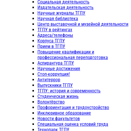
Социальная деятельность
Издательская деятельность
Научные журналы ТГПУ
Научная библиотека
Центр выставочной и музейной деятельности
ТГПУ в рейтингах
Адреса/телефоны
Корпуса ТГПУ
Прием в ТГПУ
Повышение квалификации и
профессиональная переподготовка
Аспирантура ТГПУ
Научные достижения
Стоп-коррупция!
Антитеррор
Выпускники ТГПУ
ТГПУ: история и современность
Студенческая жизнь
Волонтёрство
Профориентация и трудоустройство
Инклюзивное образование
Новости факультетов
Специальная оценка условий труда
Технопарк ТГПУ