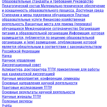
Образовательные стандарты и требования
Руководство
Педагогический состав
Материально-техническое обеспечение
и оснащенность образовательного процесса. Доступная среда
Стипендии и меры поддержки обучающихся
Платные
образовательные услуги
Финансово-хозяйственная
деятельность
Вакантные места для приема (перевода)
обучающихся
Международное сотрудничество
Организация
питания в образовательной организации
Информация, которая
размещается, публикуется по решению образовательной
организации, и (или) размещение, опубликование которой
является обязательным в соответствии с законодательством
Российской Федерации
Наука
Научное управление
Диссертационный совет
Аспирантура, докторантура ТГПУ, прикрепление для работы
над кандидатской диссертацией
Научные мероприятия: конференции, семинары
Основные направления научной деятельности
Грантовые исследования ТГПУ
Основные результаты научной деятельности
Научные журналы ТГПУ
Полезные ресурсы
Учёба