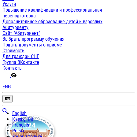
Услуги
Повышение квалификации и профессиональная
переподготовка
Дополнительное образование детей и взрослых
Абитуриенту
Сайт "Абитуриент"
Выбрать программу обучения
Подать документы о приёме
Стоимость
Для граждан СНГ
Группа ВКонтакте
Контакты
ENG
English
Қазақ тілі
Français
Polski
Забони тоҷикӣ