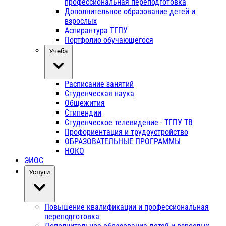
профессиональная переподготовка
Дополнительное образование детей и
взрослых
Аспирантура ТГПУ
Портфолио обучающегося
Учёба
Расписание занятий
Студенческая наука
Общежития
Стипендии
Студенческое телевидение - ТГПУ ТВ
Профориентация и трудоустройство
ОБРАЗОВАТЕЛЬНЫЕ ПРОГРАММЫ
НОКО
ЭИОС
Услуги
Повышение квалификации и профессиональная
переподготовка