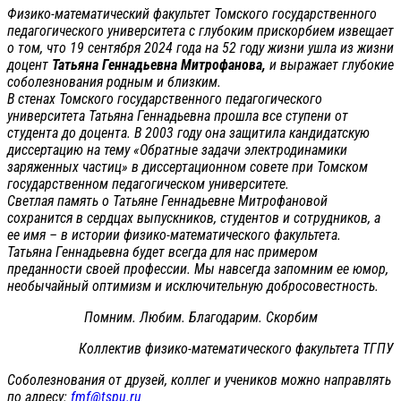
Физико-математический факультет Томского государственного
педагогического университета с глубоким прискорбием извещает
о том, что 19 сентября 2024 года на 52 году жизни ушла из жизни
доцент
Татьяна Геннадьевна Митрофанова,
и выражает глубокие
соболезнования родным и близким.
В стенах Томского государственного педагогического
университета Татьяна Геннадьевна прошла все ступени от
студента до доцента. В 2003 году она защитила кандидатскую
диссертацию на тему «Обратные задачи электродинамики
заряженных частиц» в диссертационном совете при Томском
государственном педагогическом университете.
Светлая память о Татьяне Геннадьевне Митрофановой
сохранится в сердцах выпускников, студентов и сотрудников, а
ее имя – в истории физико-математического факультета.
Татьяна Геннадьевна будет всегда для нас примером
преданности своей профессии. Мы навсегда запомним ее юмор,
необычайный оптимизм и исключительную добросовестность.
Помним. Любим. Благодарим. Скорбим
Коллектив физико-математического факультета ТГПУ
Соболезнования от друзей, коллег и учеников можно направлять
по адресу:
fmf@tspu.ru