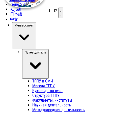
Tiếng Việt
العربية
ТГПУ
Открыть меню
日本語
中文
Университет
Путеводитель
ТГПУ в СМИ
Миссия ТГПУ
Руководство вуза
Структура ТГПУ
Факультеты, институты
Научная деятельность
Международная деятельность