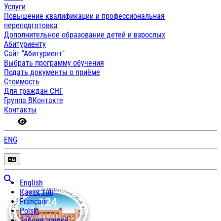
Услуги
Повышение квалификации и профессиональная
переподготовка
Дополнительное образование детей и взрослых
Абитуриенту
Сайт "Абитуриент"
Выбрать программу обучения
Подать документы о приёме
Стоимость
Для граждан СНГ
Группа ВКонтакте
Контакты
ENG
English
Қазақ тілі
Français
Polski
Забони тоҷикӣ