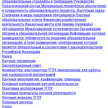
Образовательные стандарты и требования
Руководство
Педагогический состав
Материально-техническое обеспечение
и оснащенность образовательного процесса. Доступная среда
Стипендии и меры поддержки обучающихся
Платные
образовательные услуги
Финансово-хозяйственная
деятельность
Вакантные места для приема (перевода)
обучающихся
Международное сотрудничество
Организация
питания в образовательной организации
Информация, которая
размещается, публикуется по решению образовательной
организации, и (или) размещение, опубликование которой
является обязательным в соответствии с законодательством
Российской Федерации
Наука
Научное управление
Диссертационный совет
Аспирантура, докторантура ТГПУ, прикрепление для работы
над кандидатской диссертацией
Научные мероприятия: конференции, семинары
Основные направления научной деятельности
Грантовые исследования ТГПУ
Основные результаты научной деятельности
Научные журналы ТГПУ
Полезные ресурсы
Учёба