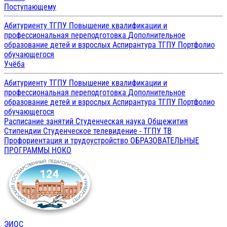
Поступающему
Абитуриенту ТГПУ
Повышение квалификации и
профессиональная переподготовка
Дополнительное
образование детей и взрослых
Аспирантура ТГПУ
Портфолио
обучающегося
Учёба
Абитуриенту ТГПУ
Повышение квалификации и
профессиональная переподготовка
Дополнительное
образование детей и взрослых
Аспирантура ТГПУ
Портфолио
обучающегося
Расписание занятий
Студенческая наука
Общежития
Стипендии
Студенческое телевидение - ТГПУ ТВ
Профориентация и трудоустройство
ОБРАЗОВАТЕЛЬНЫЕ
ПРОГРАММЫ
НОКО
ЭИОС