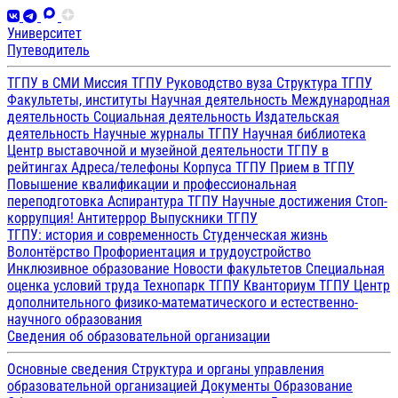
Университет
Путеводитель
ТГПУ в СМИ
Миссия ТГПУ
Руководство вуза
Структура ТГПУ
Факультеты, институты
Научная деятельность
Международная
деятельность
Социальная деятельность
Издательская
деятельность
Научные журналы ТГПУ
Научная библиотека
Центр выставочной и музейной деятельности
ТГПУ в
рейтингах
Адреса/телефоны
Корпуса ТГПУ
Прием в ТГПУ
Повышение квалификации и профессиональная
переподготовка
Аспирантура ТГПУ
Научные достижения
Стоп-
коррупция!
Антитеррор
Выпускники ТГПУ
ТГПУ: история и современность
Студенческая жизнь
Волонтёрство
Профориентация и трудоустройство
Инклюзивное образование
Новости факультетов
Специальная
оценка условий труда
Технопарк ТГПУ
Кванториум ТГПУ
Центр
дополнительного физико-математического и естественно-
научного образования
Сведения об образовательной организации
Основные сведения
Структура и органы управления
образовательной организацией
Документы
Образование