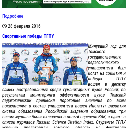
Подробнее
28 февраля 2016
Спортивные победы ТГПУ
Минувший год для
Томского
государственного
педагогического
университета был
богат на события и
победы: ТГПУ
вошел в десятку
самых востребованных среди гуманитарных вузов России; по
результатам мониторинга эффективности вузов Томский
педагогический превысил пороговые значения по всем
показателям; в состав университета вошел Институт развития
систем образования Российской академии образования; три
наших журнала были включены в новый перечень ВАК, а один - в
список журналов Russian Science Citation Index. Студенты ТГПУ
успешно представили Томскую область на фестивале