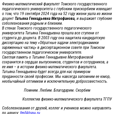
Физико-математический факультет Томского государственного
педагогического университета с глубоким прискорбием извещает
о том, что 19 сентября 2024 года на 52 году жизни ушла из жизни
доцент
Татьяна Геннадьевна Митрофанова,
и выражает глубокие
соболезнования родным и близким.
В стенах Томского государственного педагогического
университета Татьяна Геннадьевна прошла все ступени от
студента до доцента. В 2003 году она защитила кандидатскую
диссертацию на тему «Обратные задачи электродинамики
заряженных частиц» в диссертационном совете при Томском
государственном педагогическом университете.
Светлая память о Татьяне Геннадьевне Митрофановой
сохранится в сердцах выпускников, студентов и сотрудников, а
ее имя – в истории физико-математического факультета.
Татьяна Геннадьевна будет всегда для нас примером
преданности своей профессии. Мы навсегда запомним ее юмор,
необычайный оптимизм и исключительную добросовестность.
Помним. Любим. Благодарим. Скорбим
Коллектив физико-математического факультета ТГПУ
Соболезнования от друзей, коллег и учеников можно направлять
по адресу:
fmf@tspu.ru