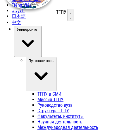
Tiếng Việt
العربية
ТГПУ
Открыть меню
日本語
中文
Университет
Путеводитель
ТГПУ в СМИ
Миссия ТГПУ
Руководство вуза
Структура ТГПУ
Факультеты, институты
Научная деятельность
Международная деятельность