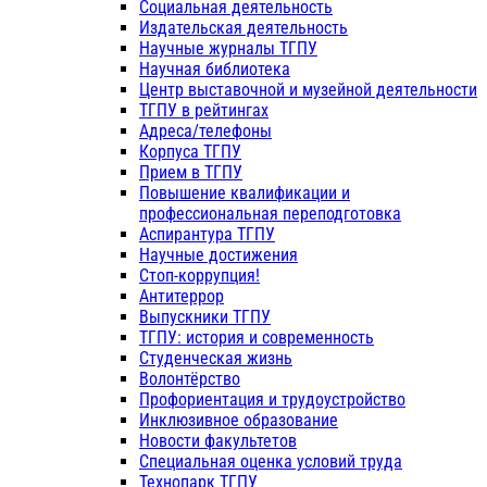
Социальная деятельность
Издательская деятельность
Научные журналы ТГПУ
Научная библиотека
Центр выставочной и музейной деятельности
ТГПУ в рейтингах
Адреса/телефоны
Корпуса ТГПУ
Прием в ТГПУ
Повышение квалификации и
профессиональная переподготовка
Аспирантура ТГПУ
Научные достижения
Стоп-коррупция!
Антитеррор
Выпускники ТГПУ
ТГПУ: история и современность
Студенческая жизнь
Волонтёрство
Профориентация и трудоустройство
Инклюзивное образование
Новости факультетов
Специальная оценка условий труда
Технопарк ТГПУ