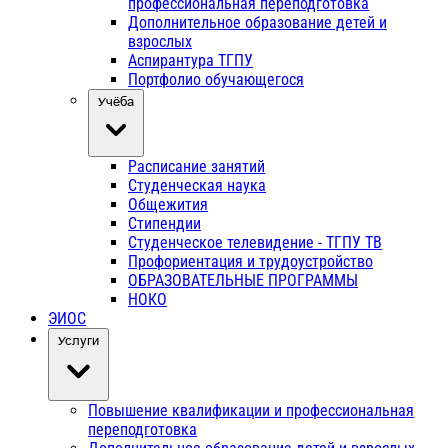
профессиональная переподготовка
Дополнительное образование детей и
взрослых
Аспирантура ТГПУ
Портфолио обучающегося
Учёба
Расписание занятий
Студенческая наука
Общежития
Стипендии
Студенческое телевидение - ТГПУ ТВ
Профориентация и трудоустройство
ОБРАЗОВАТЕЛЬНЫЕ ПРОГРАММЫ
НОКО
ЭИОС
Услуги
Повышение квалификации и профессиональная
переподготовка