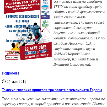
состоялись игры на стадионе
ТГПУ по мини-футболу среди
сборных команд факультетов в
зачёт спартакиады
университета. Главным судьей
соревнований выступил
доцент, к.м.н., член сборной
команды сотрудников ТГПУ по
футболу Легостин С.А. и
студенты второго курса
ФФКиС Коробейников
Александр, Крицкий Иван и
Дмитрий Сингаевский.
Подробнее
24 мая 2016
Томские гиревики привезли три золота с чемпионата Европы
Т
рое томичей успешно выступили на чемпионате Европы по
гиревому спорту, который проходил в польском городе Гдыня с