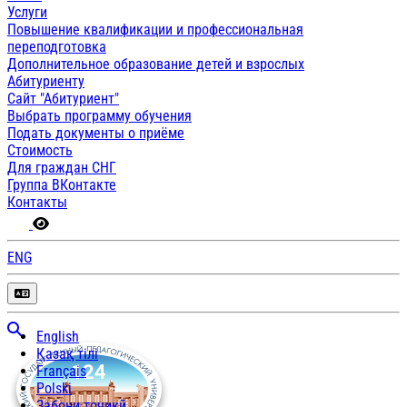
Услуги
Повышение квалификации и профессиональная
переподготовка
Дополнительное образование детей и взрослых
Абитуриенту
Сайт "Абитуриент"
Выбрать программу обучения
Подать документы о приёме
Стоимость
Для граждан СНГ
Группа ВКонтакте
Контакты
ENG
English
Қазақ тілі
Français
Polski
Забони тоҷикӣ