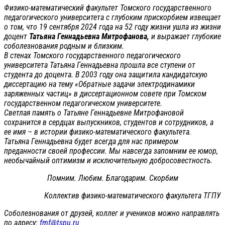
Физико-математический факультет Томского государственного
педагогического университета с глубоким прискорбием извещает
о том, что 19 сентября 2024 года на 52 году жизни ушла из жизни
доцент
Татьяна Геннадьевна Митрофанова,
и выражает глубокие
соболезнования родным и близким.
В стенах Томского государственного педагогического
университета Татьяна Геннадьевна прошла все ступени от
студента до доцента. В 2003 году она защитила кандидатскую
диссертацию на тему «Обратные задачи электродинамики
заряженных частиц» в диссертационном совете при Томском
государственном педагогическом университете.
Светлая память о Татьяне Геннадьевне Митрофановой
сохранится в сердцах выпускников, студентов и сотрудников, а
ее имя – в истории физико-математического факультета.
Татьяна Геннадьевна будет всегда для нас примером
преданности своей профессии. Мы навсегда запомним ее юмор,
необычайный оптимизм и исключительную добросовестность.
Помним. Любим. Благодарим. Скорбим
Коллектив физико-математического факультета ТГПУ
Соболезнования от друзей, коллег и учеников можно направлять
по адресу:
fmf@tspu.ru