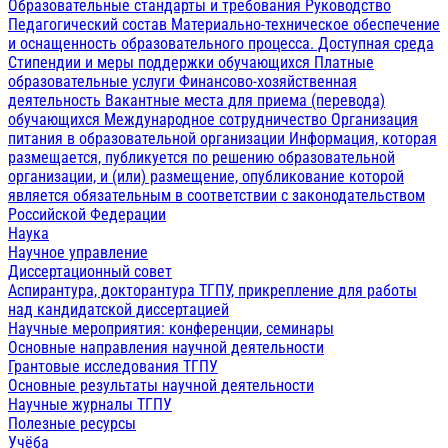
Образовательные стандарты и требования
Руководство
Педагогический состав
Материально-техническое обеспечение
и оснащенность образовательного процесса. Доступная среда
Стипендии и меры поддержки обучающихся
Платные
образовательные услуги
Финансово-хозяйственная
деятельность
Вакантные места для приема (перевода)
обучающихся
Международное сотрудничество
Организация
питания в образовательной организации
Информация, которая
размещается, публикуется по решению образовательной
организации, и (или) размещение, опубликование которой
является обязательным в соответствии с законодательством
Российской Федерации
Наука
Научное управление
Диссертационный совет
Аспирантура, докторантура ТГПУ, прикрепление для работы
над кандидатской диссертацией
Научные мероприятия: конференции, семинары
Основные направления научной деятельности
Грантовые исследования ТГПУ
Основные результаты научной деятельности
Научные журналы ТГПУ
Полезные ресурсы
Учёба