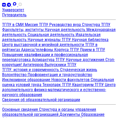
Университет
Путеводитель
ТГПУ в СМИ
Миссия ТГПУ
Руководство вуза
Структура ТГПУ
Факультеты, институты
Научная деятельность
Международная
деятельность
Социальная деятельность
Издательская
деятельность
Научные журналы ТГПУ
Научная библиотека
Центр выставочной и музейной деятельности
ТГПУ в
рейтингах
Адреса/телефоны
Корпуса ТГПУ
Прием в ТГПУ
Повышение квалификации и профессиональная
переподготовка
Аспирантура ТГПУ
Научные достижения
Стоп-
коррупция!
Антитеррор
Выпускники ТГПУ
ТГПУ: история и современность
Студенческая жизнь
Волонтёрство
Профориентация и трудоустройство
Инклюзивное образование
Новости факультетов
Специальная
оценка условий труда
Технопарк ТГПУ
Кванториум ТГПУ
Центр
дополнительного физико-математического и естественно-
научного образования
Сведения об образовательной организации
Основные сведения
Структура и органы управления
образовательной организацией
Документы
Образование