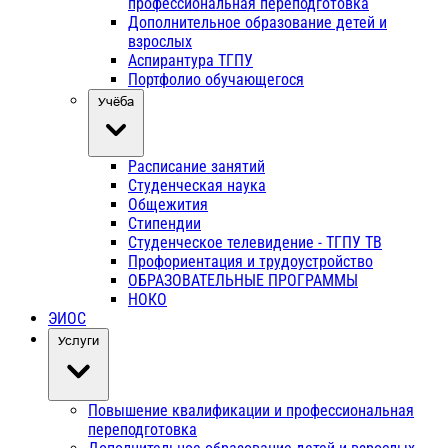
профессиональная переподготовка
Дополнительное образование детей и
взрослых
Аспирантура ТГПУ
Портфолио обучающегося
Учёба
Расписание занятий
Студенческая наука
Общежития
Стипендии
Студенческое телевидение - ТГПУ ТВ
Профориентация и трудоустройство
ОБРАЗОВАТЕЛЬНЫЕ ПРОГРАММЫ
НОКО
ЭИОС
Услуги
Повышение квалификации и профессиональная
переподготовка