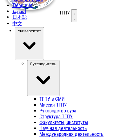
Tiếng Việt
العربية
ТГПУ
Открыть меню
日本語
中文
Университет
Путеводитель
ТГПУ в СМИ
Миссия ТГПУ
Руководство вуза
Структура ТГПУ
Факультеты, институты
Научная деятельность
Международная деятельность