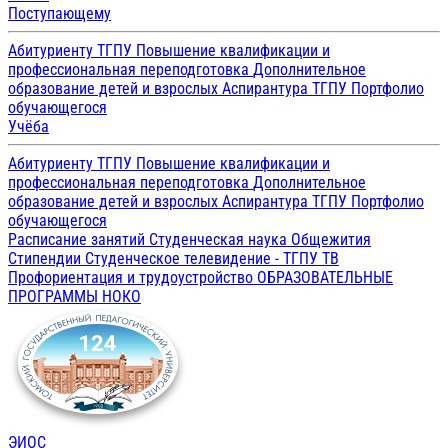
Поступающему
Абитуриенту ТГПУ
Повышение квалификации и
профессиональная переподготовка
Дополнительное
образование детей и взрослых
Аспирантура ТГПУ
Портфолио
обучающегося
Учёба
Абитуриенту ТГПУ
Повышение квалификации и
профессиональная переподготовка
Дополнительное
образование детей и взрослых
Аспирантура ТГПУ
Портфолио
обучающегося
Расписание занятий
Студенческая наука
Общежития
Стипендии
Студенческое телевидение - ТГПУ ТВ
Профориентация и трудоустройство
ОБРАЗОВАТЕЛЬНЫЕ
ПРОГРАММЫ
НОКО
ЭИОС