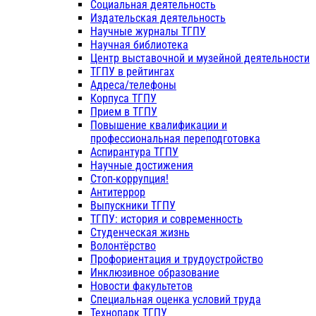
Социальная деятельность
Издательская деятельность
Научные журналы ТГПУ
Научная библиотека
Центр выставочной и музейной деятельности
ТГПУ в рейтингах
Адреса/телефоны
Корпуса ТГПУ
Прием в ТГПУ
Повышение квалификации и
профессиональная переподготовка
Аспирантура ТГПУ
Научные достижения
Стоп-коррупция!
Антитеррор
Выпускники ТГПУ
ТГПУ: история и современность
Студенческая жизнь
Волонтёрство
Профориентация и трудоустройство
Инклюзивное образование
Новости факультетов
Специальная оценка условий труда
Технопарк ТГПУ