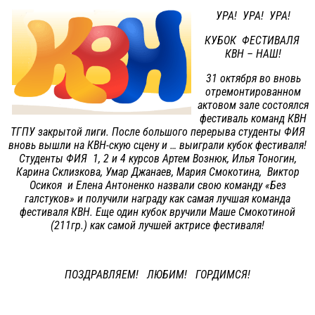
УРА! УРА! УРА!
КУБОК ФЕСТИВАЛЯ
КВН – НАШ!
31 октября во вновь
отремонтированном
актовом зале состоялся
фестиваль команд КВН
ТГПУ закрытой лиги. После большого перерыва студенты ФИЯ
вновь вышли на КВН-скую сцену и … выиграли кубок фестиваля!
Студенты ФИЯ 1, 2 и 4 курсов Артем Вознюк, Илья Тоногин,
Карина Склизкова, Умар Джанаев, Мария Смокотина, Виктор
Осикоя и Елена Антоненко назвали свою команду «Без
галстуков» и получили награду как самая лучшая команда
фестиваля КВН. Еще один кубок вручили Маше Смокотиной
(211гр.) как самой лучшей актрисе фестиваля!
ПОЗДРАВЛЯЕМ! ЛЮБИМ! ГОРДИМСЯ!