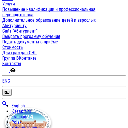
Услуги
Повышение квалификации и профессиональная
переподготовка
Дополнительное образование детей и взрослых
Абитуриенту
Сайт "Абитуриент"
Выбрать программу обучения
Подать документы о приёме
Стоимость
Для граждан СНГ
Группа ВКонтакте
Контакты
ENG
English
Қазақ тілі
Français
Polski
Забони тоҷикӣ