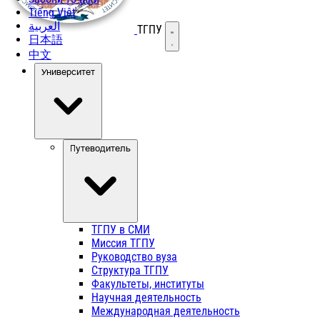
Tiếng Việt
العربية
ТГПУ
Открыть меню
日本語
中文
Университет
Путеводитель
ТГПУ в СМИ
Миссия ТГПУ
Руководство вуза
Структура ТГПУ
Факультеты, институты
Научная деятельность
Международная деятельность