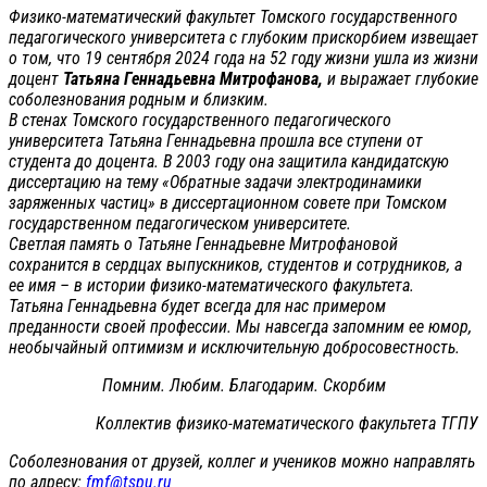
Физико-математический факультет Томского государственного
педагогического университета с глубоким прискорбием извещает
о том, что 19 сентября 2024 года на 52 году жизни ушла из жизни
доцент
Татьяна Геннадьевна Митрофанова,
и выражает глубокие
соболезнования родным и близким.
В стенах Томского государственного педагогического
университета Татьяна Геннадьевна прошла все ступени от
студента до доцента. В 2003 году она защитила кандидатскую
диссертацию на тему «Обратные задачи электродинамики
заряженных частиц» в диссертационном совете при Томском
государственном педагогическом университете.
Светлая память о Татьяне Геннадьевне Митрофановой
сохранится в сердцах выпускников, студентов и сотрудников, а
ее имя – в истории физико-математического факультета.
Татьяна Геннадьевна будет всегда для нас примером
преданности своей профессии. Мы навсегда запомним ее юмор,
необычайный оптимизм и исключительную добросовестность.
Помним. Любим. Благодарим. Скорбим
Коллектив физико-математического факультета ТГПУ
Соболезнования от друзей, коллег и учеников можно направлять
по адресу:
fmf@tspu.ru