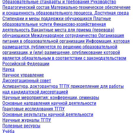
Образовательные стандарты и требования
Руководство
Педагогический состав
Материально-техническое обеспечение
и оснащенность образовательного процесса. Доступная среда
Стипендии и меры поддержки обучающихся
Платные
образовательные услуги
Финансово-хозяйственная
деятельность
Вакантные места для приема (перевода)
обучающихся
Международное сотрудничество
Организация
питания в образовательной организации
Информация, которая
размещается, публикуется по решению образовательной
организации, и (или) размещение, опубликование которой
является обязательным в соответствии с законодательством
Российской Федерации
Наука
Научное управление
Диссертационный совет
Аспирантура, докторантура ТГПУ, прикрепление для работы
над кандидатской диссертацией
Научные мероприятия: конференции, семинары
Основные направления научной деятельности
Грантовые исследования ТГПУ
Основные результаты научной деятельности
Научные журналы ТГПУ
Полезные ресурсы
Учёба