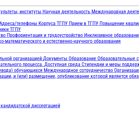
ультеты, институты
Научная деятельность
Международная деят
Адреса/телефоны
Корпуса ТГПУ
Прием в ТГПУ
Повышение квалиф
ники ТГПУ
тво
Профориентация и трудоустройство
Инклюзивное образован
о-математического и естественно-научного образования
ельной организацией
Документы
Образование
Образовательные с
ательного процесса. Доступная среда
Стипендии и меры подде
ревода) обучающихся
Международное сотрудничество
Организаци
ации, и (или) размещение, опубликование которой является обя
д кандидатской диссертацией