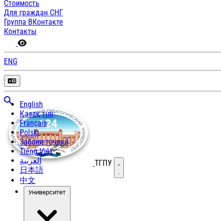
Стоимость
Для граждан СНГ
Группа ВКонтакте
Контакты
ENG
English
Қазақ тілі
Français
Polski
Забони тоҷикӣ
Tiếng Việt
العربية
ТГПУ
Открыть меню
日本語
中文
Университет