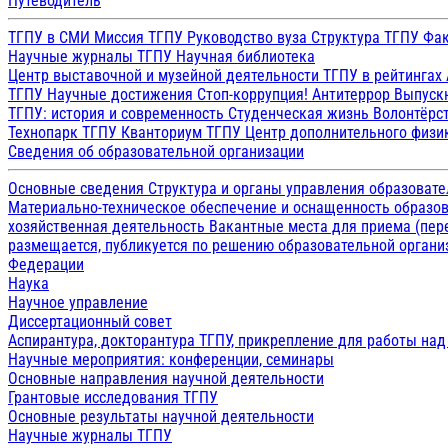
Путеводитель
ТГПУ в СМИ
Миссия ТГПУ
Руководство вуза
Структура ТГПУ
Фак
Научные журналы ТГПУ
Научная библиотека
Центр выставочной и музейной деятельности
ТГПУ в рейтингах
ТГПУ
Научные достижения
Стоп-коррупция!
Антитеррор
Выпуск
ТГПУ: история и современность
Студенческая жизнь
Волонтёрс
Технопарк ТГПУ
Кванториум ТГПУ
Центр дополнительного физик
Сведения об образовательной организации
Основные сведения
Структура и органы управления образоват
Материально-техническое обеспечение и оснащенность образов
хозяйственная деятельность
Вакантные места для приема (пе
размещается, публикуется по решению образовательной организ
Федерации
Наука
Научное управление
Диссертационный совет
Аспирантура, докторантура ТГПУ, прикрепление для работы на
Научные мероприятия: конференции, семинары
Основные направления научной деятельности
Грантовые исследования ТГПУ
Основные результаты научной деятельности
Научные журналы ТГПУ