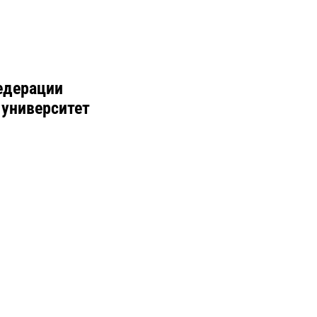
едерации
 университет