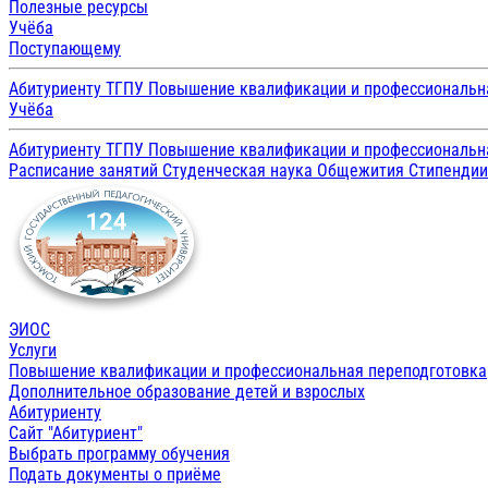
Полезные ресурсы
Учёба
Поступающему
Абитуриенту ТГПУ
Повышение квалификации и профессиональн
Учёба
Абитуриенту ТГПУ
Повышение квалификации и профессиональн
Расписание занятий
Студенческая наука
Общежития
Стипенди
ЭИОС
Услуги
Повышение квалификации и профессиональная переподготовка
Дополнительное образование детей и взрослых
Абитуриенту
Сайт "Абитуриент"
Выбрать программу обучения
Подать документы о приёме