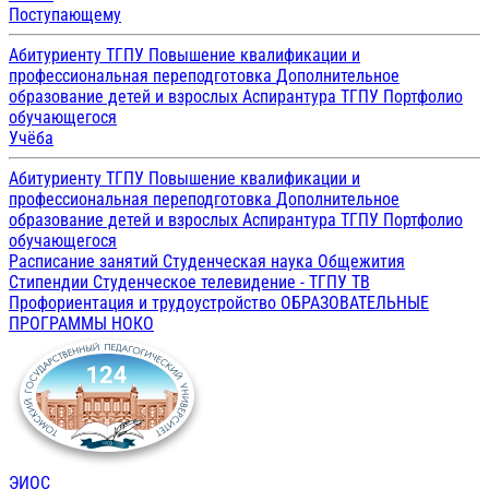
Поступающему
Абитуриенту ТГПУ
Повышение квалификации и
профессиональная переподготовка
Дополнительное
образование детей и взрослых
Аспирантура ТГПУ
Портфолио
обучающегося
Учёба
Абитуриенту ТГПУ
Повышение квалификации и
профессиональная переподготовка
Дополнительное
образование детей и взрослых
Аспирантура ТГПУ
Портфолио
обучающегося
Расписание занятий
Студенческая наука
Общежития
Стипендии
Студенческое телевидение - ТГПУ ТВ
Профориентация и трудоустройство
ОБРАЗОВАТЕЛЬНЫЕ
ПРОГРАММЫ
НОКО
ЭИОС