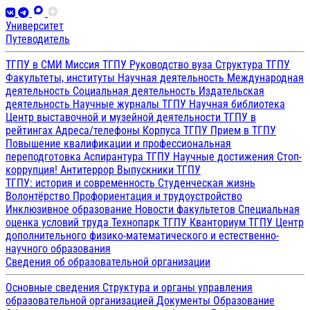
Университет
Путеводитель
ТГПУ в СМИ
Миссия ТГПУ
Руководство вуза
Структура ТГПУ
Факультеты, институты
Научная деятельность
Международная
деятельность
Социальная деятельность
Издательская
деятельность
Научные журналы ТГПУ
Научная библиотека
Центр выставочной и музейной деятельности
ТГПУ в
рейтингах
Адреса/телефоны
Корпуса ТГПУ
Прием в ТГПУ
Повышение квалификации и профессиональная
переподготовка
Аспирантура ТГПУ
Научные достижения
Стоп-
коррупция!
Антитеррор
Выпускники ТГПУ
ТГПУ: история и современность
Студенческая жизнь
Волонтёрство
Профориентация и трудоустройство
Инклюзивное образование
Новости факультетов
Специальная
оценка условий труда
Технопарк ТГПУ
Кванториум ТГПУ
Центр
дополнительного физико-математического и естественно-
научного образования
Сведения об образовательной организации
Основные сведения
Структура и органы управления
образовательной организацией
Документы
Образование