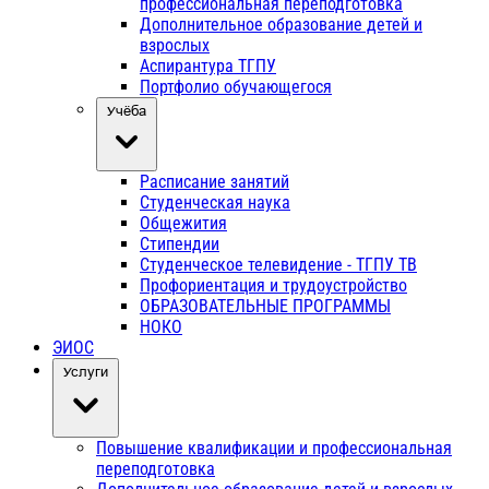
профессиональная переподготовка
Дополнительное образование детей и
взрослых
Аспирантура ТГПУ
Портфолио обучающегося
Учёба
Расписание занятий
Студенческая наука
Общежития
Стипендии
Студенческое телевидение - ТГПУ ТВ
Профориентация и трудоустройство
ОБРАЗОВАТЕЛЬНЫЕ ПРОГРАММЫ
НОКО
ЭИОС
Услуги
Повышение квалификации и профессиональная
переподготовка