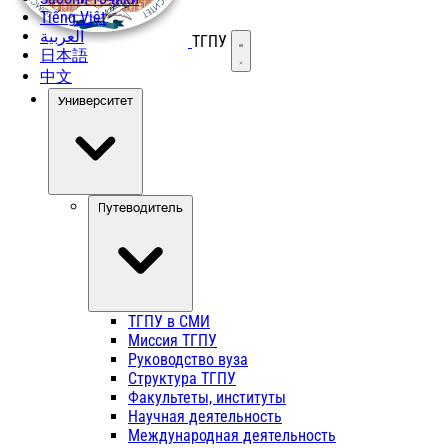
Tiếng Việt
العربية
ТГПУ
Открыть меню
日本語
中文
Университет
Путеводитель
ТГПУ в СМИ
Миссия ТГПУ
Руководство вуза
Структура ТГПУ
Факультеты, институты
Научная деятельность
Международная деятельность