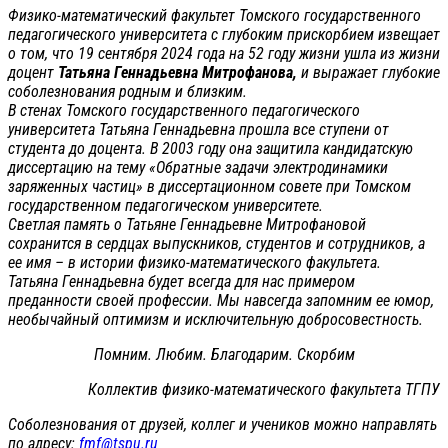
Физико-математический факультет Томского государственного
педагогического университета с глубоким прискорбием извещает
о том, что 19 сентября 2024 года на 52 году жизни ушла из жизни
доцент
Татьяна Геннадьевна Митрофанова,
и выражает глубокие
соболезнования родным и близким.
В стенах Томского государственного педагогического
университета Татьяна Геннадьевна прошла все ступени от
студента до доцента. В 2003 году она защитила кандидатскую
диссертацию на тему «Обратные задачи электродинамики
заряженных частиц» в диссертационном совете при Томском
государственном педагогическом университете.
Светлая память о Татьяне Геннадьевне Митрофановой
сохранится в сердцах выпускников, студентов и сотрудников, а
ее имя – в истории физико-математического факультета.
Татьяна Геннадьевна будет всегда для нас примером
преданности своей профессии. Мы навсегда запомним ее юмор,
необычайный оптимизм и исключительную добросовестность.
Помним. Любим. Благодарим. Скорбим
Коллектив физико-математического факультета ТГПУ
Соболезнования от друзей, коллег и учеников можно направлять
по адресу:
fmf@tspu.ru