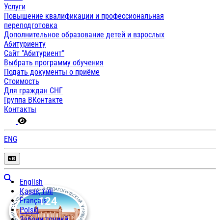
Услуги
Повышение квалификации и профессиональная
переподготовка
Дополнительное образование детей и взрослых
Абитуриенту
Сайт "Абитуриент"
Выбрать программу обучения
Подать документы о приёме
Стоимость
Для граждан СНГ
Группа ВКонтакте
Контакты
ENG
English
Қазақ тілі
Français
Polski
Забони тоҷикӣ