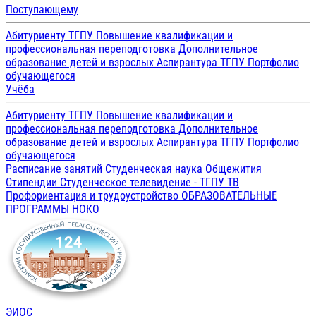
Поступающему
Абитуриенту ТГПУ
Повышение квалификации и
профессиональная переподготовка
Дополнительное
образование детей и взрослых
Аспирантура ТГПУ
Портфолио
обучающегося
Учёба
Абитуриенту ТГПУ
Повышение квалификации и
профессиональная переподготовка
Дополнительное
образование детей и взрослых
Аспирантура ТГПУ
Портфолио
обучающегося
Расписание занятий
Студенческая наука
Общежития
Стипендии
Студенческое телевидение - ТГПУ ТВ
Профориентация и трудоустройство
ОБРАЗОВАТЕЛЬНЫЕ
ПРОГРАММЫ
НОКО
ЭИОС