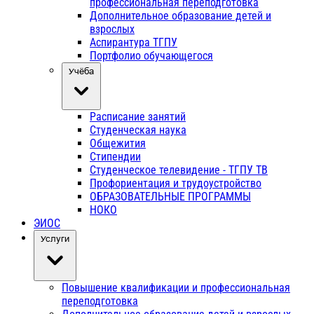
профессиональная переподготовка
Дополнительное образование детей и
взрослых
Аспирантура ТГПУ
Портфолио обучающегося
Учёба
Расписание занятий
Студенческая наука
Общежития
Стипендии
Студенческое телевидение - ТГПУ ТВ
Профориентация и трудоустройство
ОБРАЗОВАТЕЛЬНЫЕ ПРОГРАММЫ
НОКО
ЭИОС
Услуги
Повышение квалификации и профессиональная
переподготовка