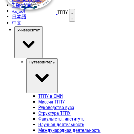
Tiếng Việt
العربية
ТГПУ
Открыть меню
日本語
中文
Университет
Путеводитель
ТГПУ в СМИ
Миссия ТГПУ
Руководство вуза
Структура ТГПУ
Факультеты, институты
Научная деятельность
Международная деятельность