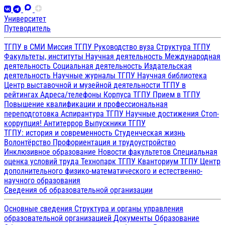
Университет
Путеводитель
ТГПУ в СМИ
Миссия ТГПУ
Руководство вуза
Структура ТГПУ
Факультеты, институты
Научная деятельность
Международная
деятельность
Социальная деятельность
Издательская
деятельность
Научные журналы ТГПУ
Научная библиотека
Центр выставочной и музейной деятельности
ТГПУ в
рейтингах
Адреса/телефоны
Корпуса ТГПУ
Прием в ТГПУ
Повышение квалификации и профессиональная
переподготовка
Аспирантура ТГПУ
Научные достижения
Стоп-
коррупция!
Антитеррор
Выпускники ТГПУ
ТГПУ: история и современность
Студенческая жизнь
Волонтёрство
Профориентация и трудоустройство
Инклюзивное образование
Новости факультетов
Специальная
оценка условий труда
Технопарк ТГПУ
Кванториум ТГПУ
Центр
дополнительного физико-математического и естественно-
научного образования
Сведения об образовательной организации
Основные сведения
Структура и органы управления
образовательной организацией
Документы
Образование