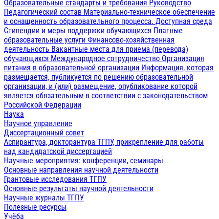
Образовательные стандарты и требования
Руководство
Педагогический состав
Материально-техническое обеспечение
и оснащенность образовательного процесса. Доступная среда
Стипендии и меры поддержки обучающихся
Платные
образовательные услуги
Финансово-хозяйственная
деятельность
Вакантные места для приема (перевода)
обучающихся
Международное сотрудничество
Организация
питания в образовательной организации
Информация, которая
размещается, публикуется по решению образовательной
организации, и (или) размещение, опубликование которой
является обязательным в соответствии с законодательством
Российской Федерации
Наука
Научное управление
Диссертационный совет
Аспирантура, докторантура ТГПУ, прикрепление для работы
над кандидатской диссертацией
Научные мероприятия: конференции, семинары
Основные направления научной деятельности
Грантовые исследования ТГПУ
Основные результаты научной деятельности
Научные журналы ТГПУ
Полезные ресурсы
Учёба