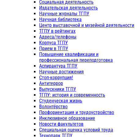
Социальная деятельность
Издательская деятельность
Научные журналы ТГПУ
Научная библиотека
Центр выставочной и музейной деятельности
ТГПУ в рейтингах
Адреса/телефоны
Корпуса ТГПУ
Прием в ТГПУ
Повышение квалификации и
профессиональная переподготовка
Аспирантура ТГПУ
Научные достижения
Стоп-коррупция!
Антитеррор
Выпускники ТГПУ
ТГПУ: история и современность
Студенческая жизнь
Волонтёрство
Профориентация и трудоустройство
Инклюзивное образование
Новости факультетов
Специальная оценка условий труда
Технопарк ТГПУ