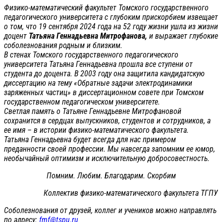
Физико-математический факультет Томского государственного
педагогического университета с глубоким прискорбием извещает
о том, что 19 сентября 2024 года на 52 году жизни ушла из жизни
доцент
Татьяна Геннадьевна Митрофанова,
и выражает глубокие
соболезнования родным и близким.
В стенах Томского государственного педагогического
университета Татьяна Геннадьевна прошла все ступени от
студента до доцента. В 2003 году она защитила кандидатскую
диссертацию на тему «Обратные задачи электродинамики
заряженных частиц» в диссертационном совете при Томском
государственном педагогическом университете.
Светлая память о Татьяне Геннадьевне Митрофановой
сохранится в сердцах выпускников, студентов и сотрудников, а
ее имя – в истории физико-математического факультета.
Татьяна Геннадьевна будет всегда для нас примером
преданности своей профессии. Мы навсегда запомним ее юмор,
необычайный оптимизм и исключительную добросовестность.
Помним. Любим. Благодарим. Скорбим
Коллектив физико-математического факультета ТГПУ
Соболезнования от друзей, коллег и учеников можно направлять
по адресу:
fmf@tspu.ru