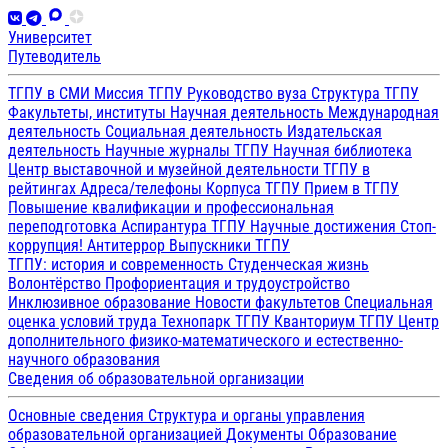
Университет
Путеводитель
ТГПУ в СМИ
Миссия ТГПУ
Руководство вуза
Структура ТГПУ
Факультеты, институты
Научная деятельность
Международная
деятельность
Социальная деятельность
Издательская
деятельность
Научные журналы ТГПУ
Научная библиотека
Центр выставочной и музейной деятельности
ТГПУ в
рейтингах
Адреса/телефоны
Корпуса ТГПУ
Прием в ТГПУ
Повышение квалификации и профессиональная
переподготовка
Аспирантура ТГПУ
Научные достижения
Стоп-
коррупция!
Антитеррор
Выпускники ТГПУ
ТГПУ: история и современность
Студенческая жизнь
Волонтёрство
Профориентация и трудоустройство
Инклюзивное образование
Новости факультетов
Специальная
оценка условий труда
Технопарк ТГПУ
Кванториум ТГПУ
Центр
дополнительного физико-математического и естественно-
научного образования
Сведения об образовательной организации
Основные сведения
Структура и органы управления
образовательной организацией
Документы
Образование