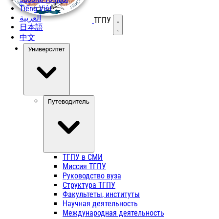
Tiếng Việt
العربية
ТГПУ
Открыть меню
日本語
中文
Университет
Путеводитель
ТГПУ в СМИ
Миссия ТГПУ
Руководство вуза
Структура ТГПУ
Факультеты, институты
Научная деятельность
Международная деятельность