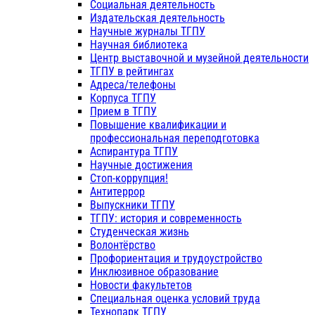
Социальная деятельность
Издательская деятельность
Научные журналы ТГПУ
Научная библиотека
Центр выставочной и музейной деятельности
ТГПУ в рейтингах
Адреса/телефоны
Корпуса ТГПУ
Прием в ТГПУ
Повышение квалификации и
профессиональная переподготовка
Аспирантура ТГПУ
Научные достижения
Стоп-коррупция!
Антитеррор
Выпускники ТГПУ
ТГПУ: история и современность
Студенческая жизнь
Волонтёрство
Профориентация и трудоустройство
Инклюзивное образование
Новости факультетов
Специальная оценка условий труда
Технопарк ТГПУ