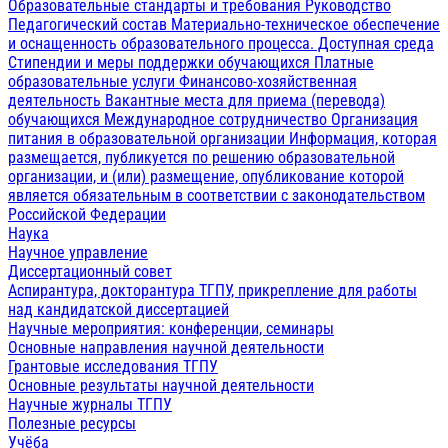
Образовательные стандарты и требования
Руководство
Педагогический состав
Материально-техническое обеспечение
и оснащенность образовательного процесса. Доступная среда
Стипендии и меры поддержки обучающихся
Платные
образовательные услуги
Финансово-хозяйственная
деятельность
Вакантные места для приема (перевода)
обучающихся
Международное сотрудничество
Организация
питания в образовательной организации
Информация, которая
размещается, публикуется по решению образовательной
организации, и (или) размещение, опубликование которой
является обязательным в соответствии с законодательством
Российской Федерации
Наука
Научное управление
Диссертационный совет
Аспирантура, докторантура ТГПУ, прикрепление для работы
над кандидатской диссертацией
Научные мероприятия: конференции, семинары
Основные направления научной деятельности
Грантовые исследования ТГПУ
Основные результаты научной деятельности
Научные журналы ТГПУ
Полезные ресурсы
Учёба