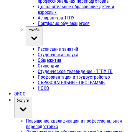
профессиональная переподготовка
Дополнительное образование детей и
взрослых
Аспирантура ТГПУ
Портфолио обучающегося
Учёба
Расписание занятий
Студенческая наука
Общежития
Стипендии
Студенческое телевидение - ТГПУ ТВ
Профориентация и трудоустройство
ОБРАЗОВАТЕЛЬНЫЕ ПРОГРАММЫ
НОКО
ЭИОС
Услуги
Повышение квалификации и профессиональная
переподготовка