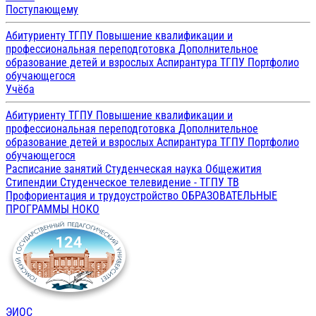
Поступающему
Абитуриенту ТГПУ
Повышение квалификации и
профессиональная переподготовка
Дополнительное
образование детей и взрослых
Аспирантура ТГПУ
Портфолио
обучающегося
Учёба
Абитуриенту ТГПУ
Повышение квалификации и
профессиональная переподготовка
Дополнительное
образование детей и взрослых
Аспирантура ТГПУ
Портфолио
обучающегося
Расписание занятий
Студенческая наука
Общежития
Стипендии
Студенческое телевидение - ТГПУ ТВ
Профориентация и трудоустройство
ОБРАЗОВАТЕЛЬНЫЕ
ПРОГРАММЫ
НОКО
ЭИОС