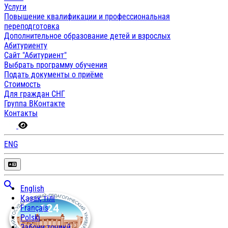
Услуги
Повышение квалификации и профессиональная
переподготовка
Дополнительное образование детей и взрослых
Абитуриенту
Сайт "Абитуриент"
Выбрать программу обучения
Подать документы о приёме
Стоимость
Для граждан СНГ
Группа ВКонтакте
Контакты
ENG
English
Қазақ тілі
Français
Polski
Забони тоҷикӣ