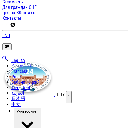
Стоимость
Для граждан СНГ
Группа ВКонтакте
Контакты
ENG
English
Қазақ тілі
Français
Polski
Забони тоҷикӣ
Tiếng Việt
العربية
ТГПУ
Открыть меню
日本語
中文
Университет