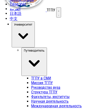
Tiếng Việt
العربية
ТГПУ
Открыть меню
日本語
中文
Университет
Путеводитель
ТГПУ в СМИ
Миссия ТГПУ
Руководство вуза
Структура ТГПУ
Факультеты, институты
Научная деятельность
Международная деятельность