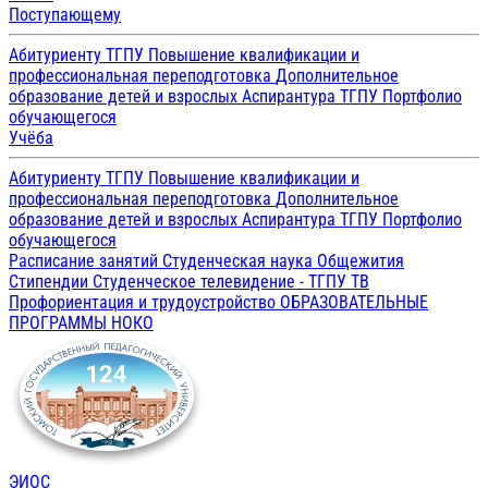
Поступающему
Абитуриенту ТГПУ
Повышение квалификации и
профессиональная переподготовка
Дополнительное
образование детей и взрослых
Аспирантура ТГПУ
Портфолио
обучающегося
Учёба
Абитуриенту ТГПУ
Повышение квалификации и
профессиональная переподготовка
Дополнительное
образование детей и взрослых
Аспирантура ТГПУ
Портфолио
обучающегося
Расписание занятий
Студенческая наука
Общежития
Стипендии
Студенческое телевидение - ТГПУ ТВ
Профориентация и трудоустройство
ОБРАЗОВАТЕЛЬНЫЕ
ПРОГРАММЫ
НОКО
ЭИОС