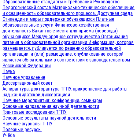
Образовательные стандарты и требования
Руководство
Педагогический состав
Материально-техническое обеспечение
и оснащенность образовательного процесса. Доступная среда
Стипендии и меры поддержки обучающихся
Платные
образовательные услуги
Финансово-хозяйственная
деятельность
Вакантные места для приема (перевода)
обучающихся
Международное сотрудничество
Организация
питания в образовательной организации
Информация, которая
размещается, публикуется по решению образовательной
организации, и (или) размещение, опубликование которой
является обязательным в соответствии с законодательством
Российской Федерации
Наука
Научное управление
Диссертационный совет
Аспирантура, докторантура ТГПУ, прикрепление для работы
над кандидатской диссертацией
Научные мероприятия: конференции, семинары
Основные направления научной деятельности
Грантовые исследования ТГПУ
Основные результаты научной деятельности
Научные журналы ТГПУ
Полезные ресурсы
Учёба