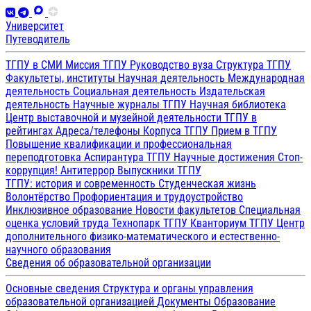
Университет
Путеводитель
ТГПУ в СМИ
Миссия ТГПУ
Руководство вуза
Структура ТГПУ
Факультеты, институты
Научная деятельность
Международная
деятельность
Социальная деятельность
Издательская
деятельность
Научные журналы ТГПУ
Научная библиотека
Центр выставочной и музейной деятельности
ТГПУ в
рейтингах
Адреса/телефоны
Корпуса ТГПУ
Прием в ТГПУ
Повышение квалификации и профессиональная
переподготовка
Аспирантура ТГПУ
Научные достижения
Стоп-
коррупция!
Антитеррор
Выпускники ТГПУ
ТГПУ: история и современность
Студенческая жизнь
Волонтёрство
Профориентация и трудоустройство
Инклюзивное образование
Новости факультетов
Специальная
оценка условий труда
Технопарк ТГПУ
Кванториум ТГПУ
Центр
дополнительного физико-математического и естественно-
научного образования
Сведения об образовательной организации
Основные сведения
Структура и органы управления
образовательной организацией
Документы
Образование