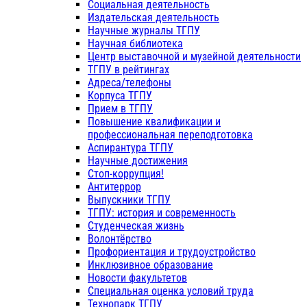
Социальная деятельность
Издательская деятельность
Научные журналы ТГПУ
Научная библиотека
Центр выставочной и музейной деятельности
ТГПУ в рейтингах
Адреса/телефоны
Корпуса ТГПУ
Прием в ТГПУ
Повышение квалификации и
профессиональная переподготовка
Аспирантура ТГПУ
Научные достижения
Стоп-коррупция!
Антитеррор
Выпускники ТГПУ
ТГПУ: история и современность
Студенческая жизнь
Волонтёрство
Профориентация и трудоустройство
Инклюзивное образование
Новости факультетов
Специальная оценка условий труда
Технопарк ТГПУ