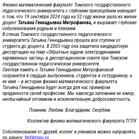
Физико-математический факультет Томского государственного
педагогического университета с глубоким прискорбием извещает
о том, что 19 сентября 2024 года на 52 году жизни ушла из жизни
доцент
Татьяна Геннадьевна Митрофанова,
и выражает глубокие
соболезнования родным и близким.
В стенах Томского государственного педагогического
университета Татьяна Геннадьевна прошла все ступени от
студента до доцента. В 2003 году она защитила кандидатскую
диссертацию на тему «Обратные задачи электродинамики
заряженных частиц» в диссертационном совете при Томском
государственном педагогическом университете.
Светлая память о Татьяне Геннадьевне Митрофановой
сохранится в сердцах выпускников, студентов и сотрудников, а
ее имя – в истории физико-математического факультета.
Татьяна Геннадьевна будет всегда для нас примером
преданности своей профессии. Мы навсегда запомним ее юмор,
необычайный оптимизм и исключительную добросовестность.
Помним. Любим. Благодарим. Скорбим
Коллектив физико-математического факультета ТГПУ
Соболезнования от друзей, коллег и учеников можно направлять
по адресу:
fmf@tspu.ru