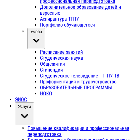
профессиональная переподготовка
Дополнительное образование детей и
взрослых
Аспирантура ТГПУ
Портфолио обучающегося
Учёба
Расписание занятий
Студенческая наука
Общежития
Стипендии
Студенческое телевидение - ТГПУ ТВ
Профориентация и трудоустройство
ОБРАЗОВАТЕЛЬНЫЕ ПРОГРАММЫ
НОКО
ЭИОС
Услуги
Повышение квалификации и профессиональная
переподготовка