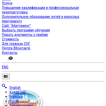
Услуги
Повышение квалификации и профессиональная
переподготовка
Дополнительное образование детей и взрослых
Абитуриенту
Сайт "Абитуриент"
Выбрать программу обучения
Подать документы о приёме
Стоимость
Для граждан СНГ
Группа ВКонтакте
Контакты
ENG
English
Қазақ тілі
Français
Polski
Забони тоҷикӣ