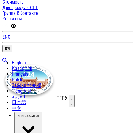
Стоимость
Для граждан СНГ
Группа ВКонтакте
Контакты
ENG
English
Қазақ тілі
Français
Polski
Забони тоҷикӣ
Tiếng Việt
العربية
ТГПУ
Открыть меню
日本語
中文
Университет