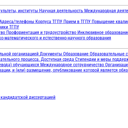
ультеты, институты
Научная деятельность
Международная деят
Адреса/телефоны
Корпуса ТГПУ
Прием в ТГПУ
Повышение квалиф
ники ТГПУ
тво
Профориентация и трудоустройство
Инклюзивное образован
о-математического и естественно-научного образования
ельной организацией
Документы
Образование
Образовательные с
ательного процесса. Доступная среда
Стипендии и меры подде
ревода) обучающихся
Международное сотрудничество
Организаци
ации, и (или) размещение, опубликование которой является обя
д кандидатской диссертацией