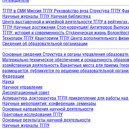
Путеводитель
ТГПУ в СМИ
Миссия ТГПУ
Руководство вуза
Структура ТГПУ
Фак
Научные журналы ТГПУ
Научная библиотека
Центр выставочной и музейной деятельности
ТГПУ в рейтингах
ТГПУ
Научные достижения
Стоп-коррупция!
Антитеррор
Выпуск
ТГПУ: история и современность
Студенческая жизнь
Волонтёрс
Технопарк ТГПУ
Кванториум ТГПУ
Центр дополнительного физик
Сведения об образовательной организации
Основные сведения
Структура и органы управления образоват
Материально-техническое обеспечение и оснащенность образов
хозяйственная деятельность
Вакантные места для приема (пе
размещается, публикуется по решению образовательной организ
Федерации
Наука
Научное управление
Диссертационный совет
Аспирантура, докторантура ТГПУ, прикрепление для работы на
Научные мероприятия: конференции, семинары
Основные направления научной деятельности
Грантовые исследования ТГПУ
Основные результаты научной деятельности
Научные журналы ТГПУ