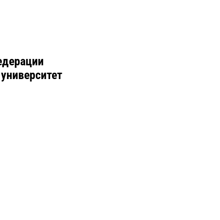
едерации
 университет