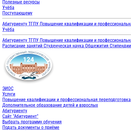
Полезные ресурсы
Учёба
Поступающему
Абитуриенту ТГПУ
Повышение квалификации и профессиональн
Учёба
Абитуриенту ТГПУ
Повышение квалификации и профессиональн
Расписание занятий
Студенческая наука
Общежития
Стипенди
ЭИОС
Услуги
Повышение квалификации и профессиональная переподготовка
Дополнительное образование детей и взрослых
Абитуриенту
Сайт "Абитуриент"
Выбрать программу обучения
Подать документы о приёме