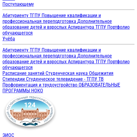
Поступающему
Абитуриенту ТГПУ
Повышение квалификации и
профессиональная переподготовка
Дополнительное
образование детей и взрослых
Аспирантура ТГПУ
Портфолио
обучающегося
Учёба
Абитуриенту ТГПУ
Повышение квалификации и
профессиональная переподготовка
Дополнительное
образование детей и взрослых
Аспирантура ТГПУ
Портфолио
обучающегося
Расписание занятий
Студенческая наука
Общежития
Стипендии
Студенческое телевидение - ТГПУ ТВ
Профориентация и трудоустройство
ОБРАЗОВАТЕЛЬНЫЕ
ПРОГРАММЫ
НОКО
ЭИОС