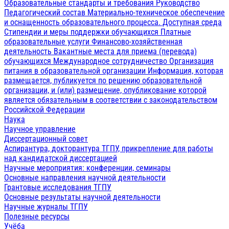
Образовательные стандарты и требования
Руководство
Педагогический состав
Материально-техническое обеспечение
и оснащенность образовательного процесса. Доступная среда
Стипендии и меры поддержки обучающихся
Платные
образовательные услуги
Финансово-хозяйственная
деятельность
Вакантные места для приема (перевода)
обучающихся
Международное сотрудничество
Организация
питания в образовательной организации
Информация, которая
размещается, публикуется по решению образовательной
организации, и (или) размещение, опубликование которой
является обязательным в соответствии с законодательством
Российской Федерации
Наука
Научное управление
Диссертационный совет
Аспирантура, докторантура ТГПУ, прикрепление для работы
над кандидатской диссертацией
Научные мероприятия: конференции, семинары
Основные направления научной деятельности
Грантовые исследования ТГПУ
Основные результаты научной деятельности
Научные журналы ТГПУ
Полезные ресурсы
Учёба