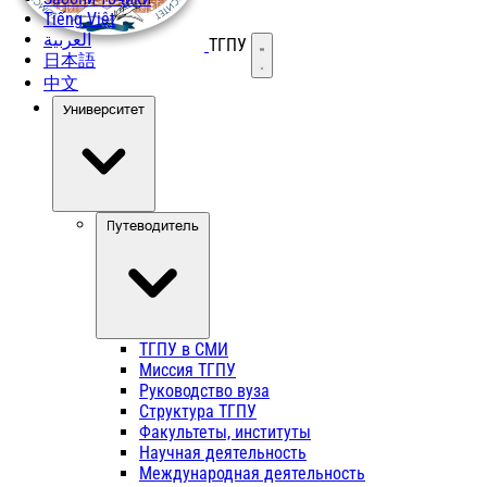
Tiếng Việt
العربية
ТГПУ
Открыть меню
日本語
中文
Университет
Путеводитель
ТГПУ в СМИ
Миссия ТГПУ
Руководство вуза
Структура ТГПУ
Факультеты, институты
Научная деятельность
Международная деятельность