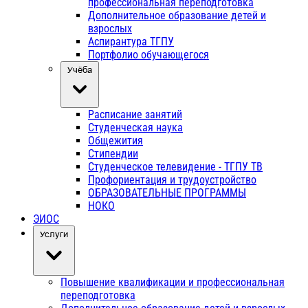
профессиональная переподготовка
Дополнительное образование детей и
взрослых
Аспирантура ТГПУ
Портфолио обучающегося
Учёба
Расписание занятий
Студенческая наука
Общежития
Стипендии
Студенческое телевидение - ТГПУ ТВ
Профориентация и трудоустройство
ОБРАЗОВАТЕЛЬНЫЕ ПРОГРАММЫ
НОКО
ЭИОС
Услуги
Повышение квалификации и профессиональная
переподготовка