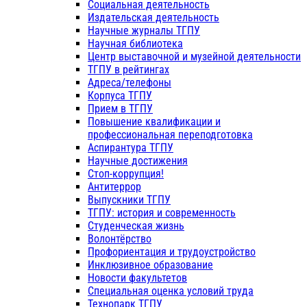
Социальная деятельность
Издательская деятельность
Научные журналы ТГПУ
Научная библиотека
Центр выставочной и музейной деятельности
ТГПУ в рейтингах
Адреса/телефоны
Корпуса ТГПУ
Прием в ТГПУ
Повышение квалификации и
профессиональная переподготовка
Аспирантура ТГПУ
Научные достижения
Стоп-коррупция!
Антитеррор
Выпускники ТГПУ
ТГПУ: история и современность
Студенческая жизнь
Волонтёрство
Профориентация и трудоустройство
Инклюзивное образование
Новости факультетов
Специальная оценка условий труда
Технопарк ТГПУ