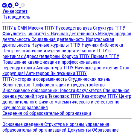
Университет
Путеводитель
ТГПУ в СМИ
Миссия ТГПУ
Руководство вуза
Структура ТГПУ
Факультеты, институты
Научная деятельность
Международная
деятельность
Социальная деятельность
Издательская
деятельность
Научные журналы ТГПУ
Научная библиотека
Центр выставочной и музейной деятельности
ТГПУ в
рейтингах
Адреса/телефоны
Корпуса ТГПУ
Прием в ТГПУ
Повышение квалификации и профессиональная
переподготовка
Аспирантура ТГПУ
Научные достижения
Стоп-
коррупция!
Антитеррор
Выпускники ТГПУ
ТГПУ: история и современность
Студенческая жизнь
Волонтёрство
Профориентация и трудоустройство
Инклюзивное образование
Новости факультетов
Специальная
оценка условий труда
Технопарк ТГПУ
Кванториум ТГПУ
Центр
дополнительного физико-математического и естественно-
научного образования
Сведения об образовательной организации
Основные сведения
Структура и органы управления
образовательной организацией
Документы
Образование