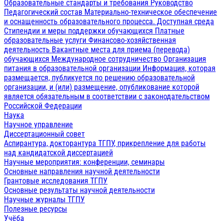
Образовательные стандарты и требования
Руководство
Педагогический состав
Материально-техническое обеспечение
и оснащенность образовательного процесса. Доступная среда
Стипендии и меры поддержки обучающихся
Платные
образовательные услуги
Финансово-хозяйственная
деятельность
Вакантные места для приема (перевода)
обучающихся
Международное сотрудничество
Организация
питания в образовательной организации
Информация, которая
размещается, публикуется по решению образовательной
организации, и (или) размещение, опубликование которой
является обязательным в соответствии с законодательством
Российской Федерации
Наука
Научное управление
Диссертационный совет
Аспирантура, докторантура ТГПУ, прикрепление для работы
над кандидатской диссертацией
Научные мероприятия: конференции, семинары
Основные направления научной деятельности
Грантовые исследования ТГПУ
Основные результаты научной деятельности
Научные журналы ТГПУ
Полезные ресурсы
Учёба