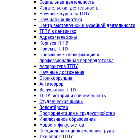
Социальная деятельность
Издательская деятельность
Научные журналы ТГПУ
Научная библиотека
Центр выставочной и музейной деятельности
ТГПУ в рейтингах
Адреса/телефоны
Корпуса ТГПУ
Прием в ТГПУ
Повышение квалификации и
профессиональная переподготовка
Аспирантура ТГПУ
Научные достижения
Стоп-коррупция!
Антитеррор
Выпускники ТГПУ
ТГПУ: история и современность
Студенческая жизнь
Волонтёрство
Профориентация и трудоустройство
Инклюзивное образование
Новости факультетов
Специальная оценка условий труда
Технопарк ТГПУ