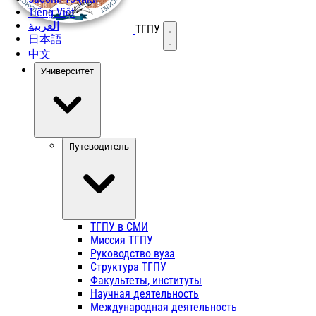
Tiếng Việt
العربية
ТГПУ
Открыть меню
日本語
中文
Университет
Путеводитель
ТГПУ в СМИ
Миссия ТГПУ
Руководство вуза
Структура ТГПУ
Факультеты, институты
Научная деятельность
Международная деятельность