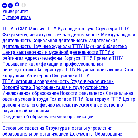
Университет
Путеводитель
ТГПУ в СМИ
Миссия ТГПУ
Руководство вуза
Структура ТГПУ
Факультеты, институты
Научная деятельность
Международная
деятельность
Социальная деятельность
Издательская
деятельность
Научные журналы ТГПУ
Научная библиотека
Центр выставочной и музейной деятельности
ТГПУ в
рейтингах
Адреса/телефоны
Корпуса ТГПУ
Прием в ТГПУ
Повышение квалификации и профессиональная
переподготовка
Аспирантура ТГПУ
Научные достижения
Стоп-
коррупция!
Антитеррор
Выпускники ТГПУ
ТГПУ: история и современность
Студенческая жизнь
Волонтёрство
Профориентация и трудоустройство
Инклюзивное образование
Новости факультетов
Специальная
оценка условий труда
Технопарк ТГПУ
Кванториум ТГПУ
Центр
дополнительного физико-математического и естественно-
научного образования
Сведения об образовательной организации
Основные сведения
Структура и органы управления
образовательной организацией
Документы
Образование