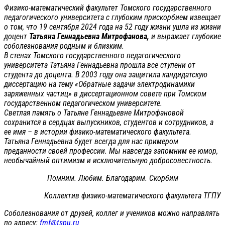
Физико-математический факультет Томского государственного
педагогического университета с глубоким прискорбием извещает
о том, что 19 сентября 2024 года на 52 году жизни ушла из жизни
доцент
Татьяна Геннадьевна Митрофанова,
и выражает глубокие
соболезнования родным и близким.
В стенах Томского государственного педагогического
университета Татьяна Геннадьевна прошла все ступени от
студента до доцента. В 2003 году она защитила кандидатскую
диссертацию на тему «Обратные задачи электродинамики
заряженных частиц» в диссертационном совете при Томском
государственном педагогическом университете.
Светлая память о Татьяне Геннадьевне Митрофановой
сохранится в сердцах выпускников, студентов и сотрудников, а
ее имя – в истории физико-математического факультета.
Татьяна Геннадьевна будет всегда для нас примером
преданности своей профессии. Мы навсегда запомним ее юмор,
необычайный оптимизм и исключительную добросовестность.
Помним. Любим. Благодарим. Скорбим
Коллектив физико-математического факультета ТГПУ
Соболезнования от друзей, коллег и учеников можно направлять
по адресу:
fmf@tspu.ru