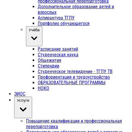
профессиональная переподготовка
Дополнительное образование детей и
взрослых
Аспирантура ТГПУ
Портфолио обучающегося
Учёба
Расписание занятий
Студенческая наука
Общежития
Стипендии
Студенческое телевидение - ТГПУ ТВ
Профориентация и трудоустройство
ОБРАЗОВАТЕЛЬНЫЕ ПРОГРАММЫ
НОКО
ЭИОС
Услуги
Повышение квалификации и профессиональная
переподготовка