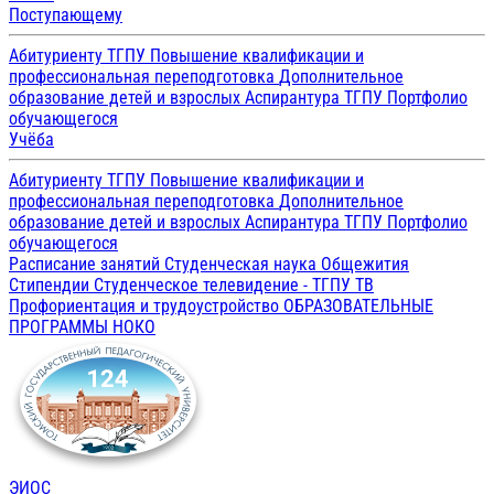
Поступающему
Абитуриенту ТГПУ
Повышение квалификации и
профессиональная переподготовка
Дополнительное
образование детей и взрослых
Аспирантура ТГПУ
Портфолио
обучающегося
Учёба
Абитуриенту ТГПУ
Повышение квалификации и
профессиональная переподготовка
Дополнительное
образование детей и взрослых
Аспирантура ТГПУ
Портфолио
обучающегося
Расписание занятий
Студенческая наука
Общежития
Стипендии
Студенческое телевидение - ТГПУ ТВ
Профориентация и трудоустройство
ОБРАЗОВАТЕЛЬНЫЕ
ПРОГРАММЫ
НОКО
ЭИОС