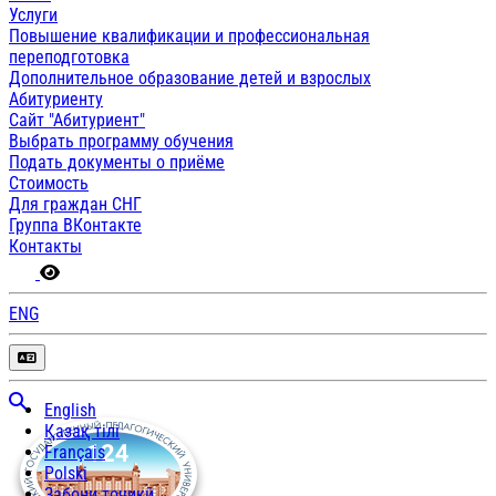
Услуги
Повышение квалификации и профессиональная
переподготовка
Дополнительное образование детей и взрослых
Абитуриенту
Сайт "Абитуриент"
Выбрать программу обучения
Подать документы о приёме
Стоимость
Для граждан СНГ
Группа ВКонтакте
Контакты
ENG
English
Қазақ тілі
Français
Polski
Забони тоҷикӣ