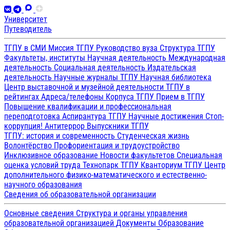
Университет
Путеводитель
ТГПУ в СМИ
Миссия ТГПУ
Руководство вуза
Структура ТГПУ
Факультеты, институты
Научная деятельность
Международная
деятельность
Социальная деятельность
Издательская
деятельность
Научные журналы ТГПУ
Научная библиотека
Центр выставочной и музейной деятельности
ТГПУ в
рейтингах
Адреса/телефоны
Корпуса ТГПУ
Прием в ТГПУ
Повышение квалификации и профессиональная
переподготовка
Аспирантура ТГПУ
Научные достижения
Стоп-
коррупция!
Антитеррор
Выпускники ТГПУ
ТГПУ: история и современность
Студенческая жизнь
Волонтёрство
Профориентация и трудоустройство
Инклюзивное образование
Новости факультетов
Специальная
оценка условий труда
Технопарк ТГПУ
Кванториум ТГПУ
Центр
дополнительного физико-математического и естественно-
научного образования
Сведения об образовательной организации
Основные сведения
Структура и органы управления
образовательной организацией
Документы
Образование