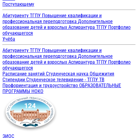
Поступающему
Абитуриенту ТГПУ
Повышение квалификации и
профессиональная переподготовка
Дополнительное
образование детей и взрослых
Аспирантура ТГПУ
Портфолио
обучающегося
Учёба
Абитуриенту ТГПУ
Повышение квалификации и
профессиональная переподготовка
Дополнительное
образование детей и взрослых
Аспирантура ТГПУ
Портфолио
обучающегося
Расписание занятий
Студенческая наука
Общежития
Стипендии
Студенческое телевидение - ТГПУ ТВ
Профориентация и трудоустройство
ОБРАЗОВАТЕЛЬНЫЕ
ПРОГРАММЫ
НОКО
ЭИОС