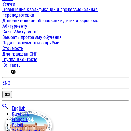
Услуги
Повышение квалификации и профессиональная
переподготовка
Дополнительное образование детей и взрослых
Абитуриенту
Сайт "Абитуриент"
Выбрать программу обучения
Подать документы о приёме
Стоимость
Для граждан СНГ
Группа ВКонтакте
Контакты
ENG
English
Қазақ тілі
Français
Polski
Забони тоҷикӣ