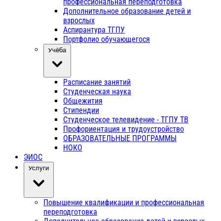
профессиональная переподготовка
Дополнительное образование детей и
взрослых
Аспирантура ТГПУ
Портфолио обучающегося
Учёба
Расписание занятий
Студенческая наука
Общежития
Стипендии
Студенческое телевидение - ТГПУ ТВ
Профориентация и трудоустройство
ОБРАЗОВАТЕЛЬНЫЕ ПРОГРАММЫ
НОКО
ЭИОС
Услуги
Повышение квалификации и профессиональная
переподготовка