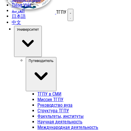
Tiếng Việt
العربية
ТГПУ
Открыть меню
日本語
中文
Университет
Путеводитель
ТГПУ в СМИ
Миссия ТГПУ
Руководство вуза
Структура ТГПУ
Факультеты, институты
Научная деятельность
Международная деятельность