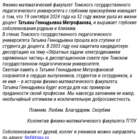
Физико-математический факультет Томского государственного
педагогического университета с глубоким прискорбием извещает
о том, что 19 сентября 2024 года на 52 году жизни ушла из жизни
доцент
Татьяна Геннадьевна Митрофанова,
и выражает глубокие
соболезнования родным и близким.
В стенах Томского государственного педагогического
университета Татьяна Геннадьевна прошла все ступени от
студента до доцента. В 2003 году она защитила кандидатскую
диссертацию на тему «Обратные задачи электродинамики
заряженных частиц» в диссертационном совете при Томском
государственном педагогическом университете.
Светлая память о Татьяне Геннадьевне Митрофановой
сохранится в сердцах выпускников, студентов и сотрудников, а
ее имя – в истории физико-математического факультета.
Татьяна Геннадьевна будет всегда для нас примером
преданности своей профессии. Мы навсегда запомним ее юмор,
необычайный оптимизм и исключительную добросовестность.
Помним. Любим. Благодарим. Скорбим
Коллектив физико-математического факультета ТГПУ
Соболезнования от друзей, коллег и учеников можно направлять
по адресу:
fmf@tspu.ru