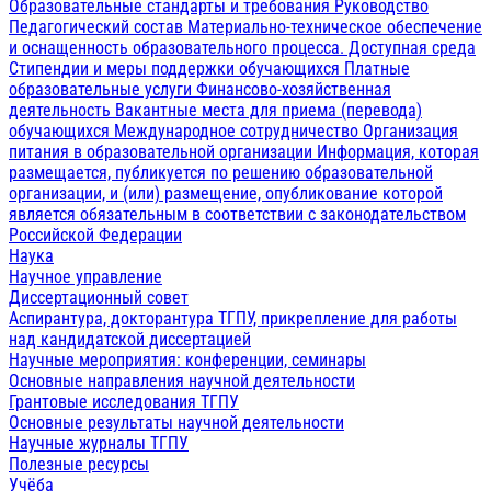
Образовательные стандарты и требования
Руководство
Педагогический состав
Материально-техническое обеспечение
и оснащенность образовательного процесса. Доступная среда
Стипендии и меры поддержки обучающихся
Платные
образовательные услуги
Финансово-хозяйственная
деятельность
Вакантные места для приема (перевода)
обучающихся
Международное сотрудничество
Организация
питания в образовательной организации
Информация, которая
размещается, публикуется по решению образовательной
организации, и (или) размещение, опубликование которой
является обязательным в соответствии с законодательством
Российской Федерации
Наука
Научное управление
Диссертационный совет
Аспирантура, докторантура ТГПУ, прикрепление для работы
над кандидатской диссертацией
Научные мероприятия: конференции, семинары
Основные направления научной деятельности
Грантовые исследования ТГПУ
Основные результаты научной деятельности
Научные журналы ТГПУ
Полезные ресурсы
Учёба