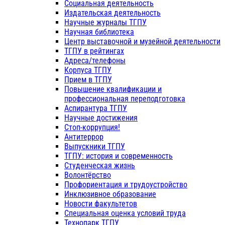
Социальная деятельность
Издательская деятельность
Научные журналы ТГПУ
Научная библиотека
Центр выставочной и музейной деятельности
ТГПУ в рейтингах
Адреса/телефоны
Корпуса ТГПУ
Прием в ТГПУ
Повышение квалификации и
профессиональная переподготовка
Аспирантура ТГПУ
Научные достижения
Стоп-коррупция!
Антитеррор
Выпускники ТГПУ
ТГПУ: история и современность
Студенческая жизнь
Волонтёрство
Профориентация и трудоустройство
Инклюзивное образование
Новости факультетов
Специальная оценка условий труда
Технопарк ТГПУ