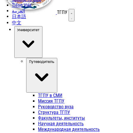
Tiếng Việt
العربية
ТГПУ
Открыть меню
日本語
中文
Университет
Путеводитель
ТГПУ в СМИ
Миссия ТГПУ
Руководство вуза
Структура ТГПУ
Факультеты, институты
Научная деятельность
Международная деятельность