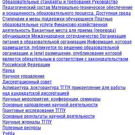
Образовательные стандарты и требования
Руководство
Педагогический состав
Материально-техническое обеспечение
и оснащенность образовательного процесса. Доступная среда
Стипендии и меры поддержки обучающихся
Платные
образовательные услуги
Финансово-хозяйственная
деятельность
Вакантные места для приема (перевода)
обучающихся
Международное сотрудничество
Организация
питания в образовательной организации
Информация, которая
размещается, публикуется по решению образовательной
организации, и (или) размещение, опубликование которой
является обязательным в соответствии с законодательством
Российской Федерации
Наука
Научное управление
Диссертационный совет
Аспирантура, докторантура ТГПУ, прикрепление для работы
над кандидатской диссертацией
Научные мероприятия: конференции, семинары
Основные направления научной деятельности
Грантовые исследования ТГПУ
Основные результаты научной деятельности
Научные журналы ТГПУ
Полезные ресурсы
Учёба