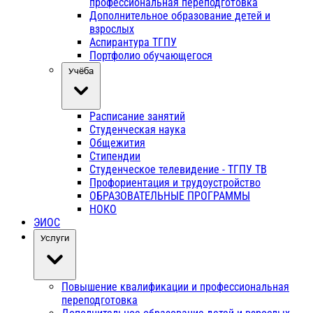
профессиональная переподготовка
Дополнительное образование детей и
взрослых
Аспирантура ТГПУ
Портфолио обучающегося
Учёба
Расписание занятий
Студенческая наука
Общежития
Стипендии
Студенческое телевидение - ТГПУ ТВ
Профориентация и трудоустройство
ОБРАЗОВАТЕЛЬНЫЕ ПРОГРАММЫ
НОКО
ЭИОС
Услуги
Повышение квалификации и профессиональная
переподготовка