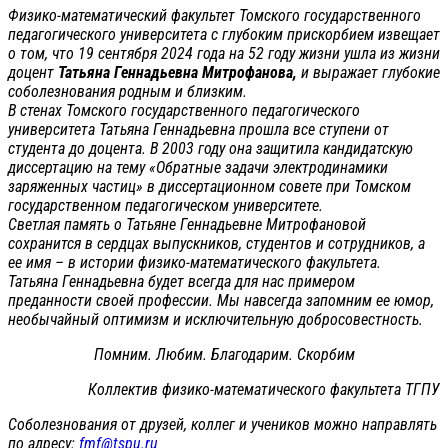
Физико-математический факультет Томского государственного
педагогического университета с глубоким прискорбием извещает
о том, что 19 сентября 2024 года на 52 году жизни ушла из жизни
доцент
Татьяна Геннадьевна Митрофанова,
и выражает глубокие
соболезнования родным и близким.
В стенах Томского государственного педагогического
университета Татьяна Геннадьевна прошла все ступени от
студента до доцента. В 2003 году она защитила кандидатскую
диссертацию на тему «Обратные задачи электродинамики
заряженных частиц» в диссертационном совете при Томском
государственном педагогическом университете.
Светлая память о Татьяне Геннадьевне Митрофановой
сохранится в сердцах выпускников, студентов и сотрудников, а
ее имя – в истории физико-математического факультета.
Татьяна Геннадьевна будет всегда для нас примером
преданности своей профессии. Мы навсегда запомним ее юмор,
необычайный оптимизм и исключительную добросовестность.
Помним. Любим. Благодарим. Скорбим
Коллектив физико-математического факультета ТГПУ
Соболезнования от друзей, коллег и учеников можно направлять
по адресу:
fmf@tspu.ru