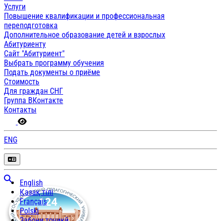
Услуги
Повышение квалификации и профессиональная
переподготовка
Дополнительное образование детей и взрослых
Абитуриенту
Сайт "Абитуриент"
Выбрать программу обучения
Подать документы о приёме
Стоимость
Для граждан СНГ
Группа ВКонтакте
Контакты
ENG
English
Қазақ тілі
Français
Polski
Забони тоҷикӣ