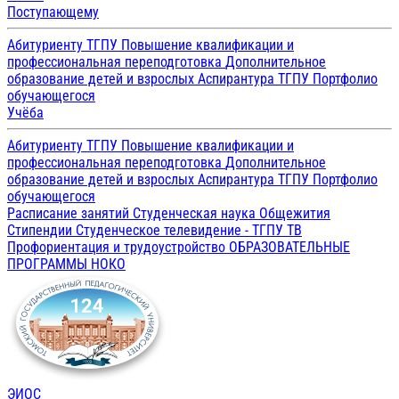
Поступающему
Абитуриенту ТГПУ
Повышение квалификации и
профессиональная переподготовка
Дополнительное
образование детей и взрослых
Аспирантура ТГПУ
Портфолио
обучающегося
Учёба
Абитуриенту ТГПУ
Повышение квалификации и
профессиональная переподготовка
Дополнительное
образование детей и взрослых
Аспирантура ТГПУ
Портфолио
обучающегося
Расписание занятий
Студенческая наука
Общежития
Стипендии
Студенческое телевидение - ТГПУ ТВ
Профориентация и трудоустройство
ОБРАЗОВАТЕЛЬНЫЕ
ПРОГРАММЫ
НОКО
ЭИОС