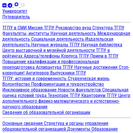
Университет
Путеводитель
ТГПУ в СМИ
Миссия ТГПУ
Руководство вуза
Структура ТГПУ
Факультеты, институты
Научная деятельность
Международная
деятельность
Социальная деятельность
Издательская
деятельность
Научные журналы ТГПУ
Научная библиотека
Центр выставочной и музейной деятельности
ТГПУ в
рейтингах
Адреса/телефоны
Корпуса ТГПУ
Прием в ТГПУ
Повышение квалификации и профессиональная
переподготовка
Аспирантура ТГПУ
Научные достижения
Стоп-
коррупция!
Антитеррор
Выпускники ТГПУ
ТГПУ: история и современность
Студенческая жизнь
Волонтёрство
Профориентация и трудоустройство
Инклюзивное образование
Новости факультетов
Специальная
оценка условий труда
Технопарк ТГПУ
Кванториум ТГПУ
Центр
дополнительного физико-математического и естественно-
научного образования
Сведения об образовательной организации
Основные сведения
Структура и органы управления
образовательной организацией
Документы
Образование