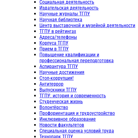
Социальная деятельность
Издательская деятельность
Научные журналы ТГПУ
Научная библиотека
Центр выставочной и музейной деятельности
ТГПУ в рейтингах
Адреса/телефоны
Корпуса ТГПУ
Прием в ТГПУ
Повышение квалификации и
профессиональная переподготовка
Аспирантура ТГПУ
Научные достижения
Стоп-коррупция!
Антитеррор
Выпускники ТГПУ
ТГПУ: история и современность
Студенческая жизнь
Волонтёрство
Профориентация и трудоустройство
Инклюзивное образование
Новости факультетов
Специальная оценка условий труда
Технопарк ТГПУ