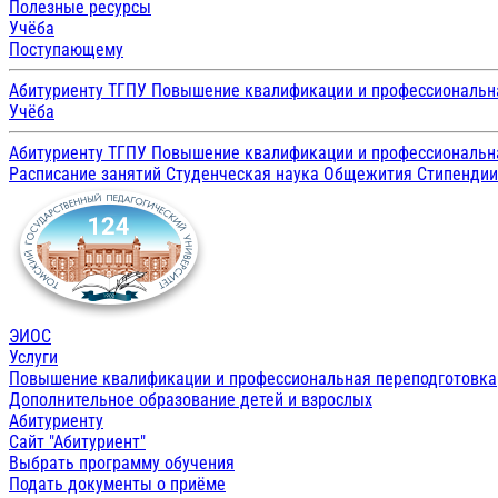
Полезные ресурсы
Учёба
Поступающему
Абитуриенту ТГПУ
Повышение квалификации и профессиональн
Учёба
Абитуриенту ТГПУ
Повышение квалификации и профессиональн
Расписание занятий
Студенческая наука
Общежития
Стипенди
ЭИОС
Услуги
Повышение квалификации и профессиональная переподготовка
Дополнительное образование детей и взрослых
Абитуриенту
Сайт "Абитуриент"
Выбрать программу обучения
Подать документы о приёме