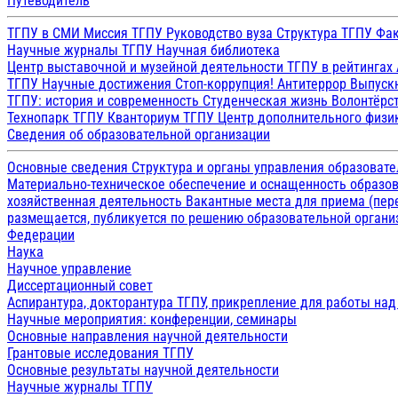
Путеводитель
ТГПУ в СМИ
Миссия ТГПУ
Руководство вуза
Структура ТГПУ
Фак
Научные журналы ТГПУ
Научная библиотека
Центр выставочной и музейной деятельности
ТГПУ в рейтингах
ТГПУ
Научные достижения
Стоп-коррупция!
Антитеррор
Выпуск
ТГПУ: история и современность
Студенческая жизнь
Волонтёрс
Технопарк ТГПУ
Кванториум ТГПУ
Центр дополнительного физик
Сведения об образовательной организации
Основные сведения
Структура и органы управления образоват
Материально-техническое обеспечение и оснащенность образов
хозяйственная деятельность
Вакантные места для приема (пе
размещается, публикуется по решению образовательной организ
Федерации
Наука
Научное управление
Диссертационный совет
Аспирантура, докторантура ТГПУ, прикрепление для работы на
Научные мероприятия: конференции, семинары
Основные направления научной деятельности
Грантовые исследования ТГПУ
Основные результаты научной деятельности
Научные журналы ТГПУ