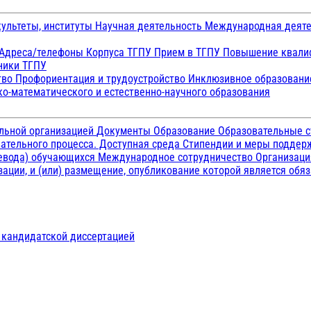
ультеты, институты
Научная деятельность
Международная деят
Адреса/телефоны
Корпуса ТГПУ
Прием в ТГПУ
Повышение квалиф
ники ТГПУ
тво
Профориентация и трудоустройство
Инклюзивное образован
о-математического и естественно-научного образования
ельной организацией
Документы
Образование
Образовательные с
ательного процесса. Доступная среда
Стипендии и меры подде
ревода) обучающихся
Международное сотрудничество
Организаци
ации, и (или) размещение, опубликование которой является обя
д кандидатской диссертацией