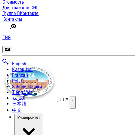
Стоимость
Для граждан СНГ
Группа ВКонтакте
Контакты
ENG
English
Қазақ тілі
Français
Polski
Забони тоҷикӣ
Tiếng Việt
العربية
ТГПУ
Открыть меню
日本語
中文
Университет