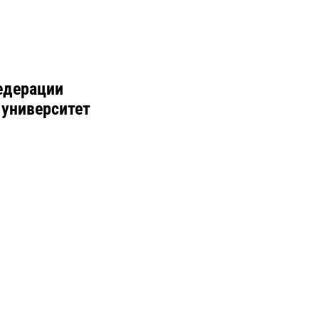
едерации
 университет