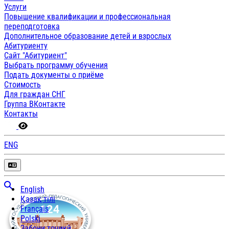
Услуги
Повышение квалификации и профессиональная
переподготовка
Дополнительное образование детей и взрослых
Абитуриенту
Сайт "Абитуриент"
Выбрать программу обучения
Подать документы о приёме
Стоимость
Для граждан СНГ
Группа ВКонтакте
Контакты
ENG
English
Қазақ тілі
Français
Polski
Забони тоҷикӣ