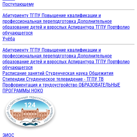
Поступающему
Абитуриенту ТГПУ
Повышение квалификации и
профессиональная переподготовка
Дополнительное
образование детей и взрослых
Аспирантура ТГПУ
Портфолио
обучающегося
Учёба
Абитуриенту ТГПУ
Повышение квалификации и
профессиональная переподготовка
Дополнительное
образование детей и взрослых
Аспирантура ТГПУ
Портфолио
обучающегося
Расписание занятий
Студенческая наука
Общежития
Стипендии
Студенческое телевидение - ТГПУ ТВ
Профориентация и трудоустройство
ОБРАЗОВАТЕЛЬНЫЕ
ПРОГРАММЫ
НОКО
ЭИОС