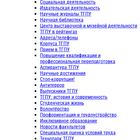
Социальная деятельность
Издательская деятельность
Научные журналы ТГПУ
Научная библиотека
Центр выставочной и музейной деятельности
ТГПУ в рейтингах
Адреса/телефоны
Корпуса ТГПУ
Прием в ТГПУ
Повышение квалификации и
профессиональная переподготовка
Аспирантура ТГПУ
Научные достижения
Стоп-коррупция!
Антитеррор
Выпускники ТГПУ
ТГПУ: история и современность
Студенческая жизнь
Волонтёрство
Профориентация и трудоустройство
Инклюзивное образование
Новости факультетов
Специальная оценка условий труда
Технопарк ТГПУ