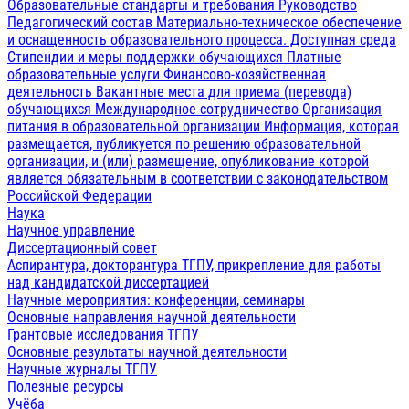
Образовательные стандарты и требования
Руководство
Педагогический состав
Материально-техническое обеспечение
и оснащенность образовательного процесса. Доступная среда
Стипендии и меры поддержки обучающихся
Платные
образовательные услуги
Финансово-хозяйственная
деятельность
Вакантные места для приема (перевода)
обучающихся
Международное сотрудничество
Организация
питания в образовательной организации
Информация, которая
размещается, публикуется по решению образовательной
организации, и (или) размещение, опубликование которой
является обязательным в соответствии с законодательством
Российской Федерации
Наука
Научное управление
Диссертационный совет
Аспирантура, докторантура ТГПУ, прикрепление для работы
над кандидатской диссертацией
Научные мероприятия: конференции, семинары
Основные направления научной деятельности
Грантовые исследования ТГПУ
Основные результаты научной деятельности
Научные журналы ТГПУ
Полезные ресурсы
Учёба