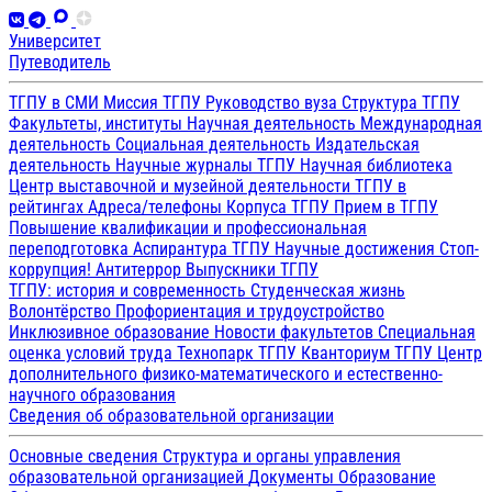
Университет
Путеводитель
ТГПУ в СМИ
Миссия ТГПУ
Руководство вуза
Структура ТГПУ
Факультеты, институты
Научная деятельность
Международная
деятельность
Социальная деятельность
Издательская
деятельность
Научные журналы ТГПУ
Научная библиотека
Центр выставочной и музейной деятельности
ТГПУ в
рейтингах
Адреса/телефоны
Корпуса ТГПУ
Прием в ТГПУ
Повышение квалификации и профессиональная
переподготовка
Аспирантура ТГПУ
Научные достижения
Стоп-
коррупция!
Антитеррор
Выпускники ТГПУ
ТГПУ: история и современность
Студенческая жизнь
Волонтёрство
Профориентация и трудоустройство
Инклюзивное образование
Новости факультетов
Специальная
оценка условий труда
Технопарк ТГПУ
Кванториум ТГПУ
Центр
дополнительного физико-математического и естественно-
научного образования
Сведения об образовательной организации
Основные сведения
Структура и органы управления
образовательной организацией
Документы
Образование