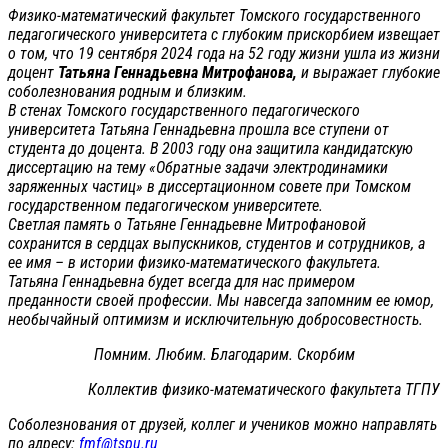
Физико-математический факультет Томского государственного
педагогического университета с глубоким прискорбием извещает
о том, что 19 сентября 2024 года на 52 году жизни ушла из жизни
доцент
Татьяна Геннадьевна Митрофанова,
и выражает глубокие
соболезнования родным и близким.
В стенах Томского государственного педагогического
университета Татьяна Геннадьевна прошла все ступени от
студента до доцента. В 2003 году она защитила кандидатскую
диссертацию на тему «Обратные задачи электродинамики
заряженных частиц» в диссертационном совете при Томском
государственном педагогическом университете.
Светлая память о Татьяне Геннадьевне Митрофановой
сохранится в сердцах выпускников, студентов и сотрудников, а
ее имя – в истории физико-математического факультета.
Татьяна Геннадьевна будет всегда для нас примером
преданности своей профессии. Мы навсегда запомним ее юмор,
необычайный оптимизм и исключительную добросовестность.
Помним. Любим. Благодарим. Скорбим
Коллектив физико-математического факультета ТГПУ
Соболезнования от друзей, коллег и учеников можно направлять
по адресу:
fmf@tspu.ru