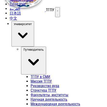
Tiếng Việt
العربية
ТГПУ
Открыть меню
日本語
中文
Университет
Путеводитель
ТГПУ в СМИ
Миссия ТГПУ
Руководство вуза
Структура ТГПУ
Факультеты, институты
Научная деятельность
Международная деятельность