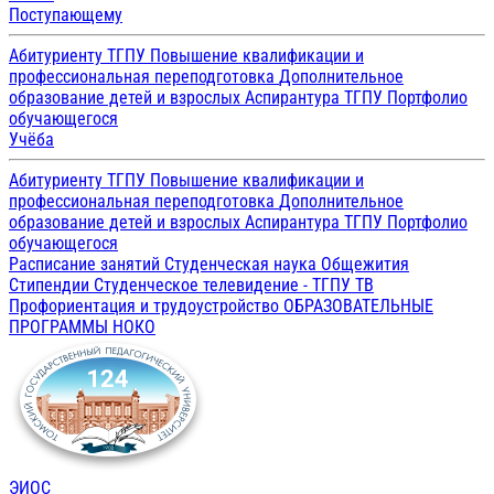
Поступающему
Абитуриенту ТГПУ
Повышение квалификации и
профессиональная переподготовка
Дополнительное
образование детей и взрослых
Аспирантура ТГПУ
Портфолио
обучающегося
Учёба
Абитуриенту ТГПУ
Повышение квалификации и
профессиональная переподготовка
Дополнительное
образование детей и взрослых
Аспирантура ТГПУ
Портфолио
обучающегося
Расписание занятий
Студенческая наука
Общежития
Стипендии
Студенческое телевидение - ТГПУ ТВ
Профориентация и трудоустройство
ОБРАЗОВАТЕЛЬНЫЕ
ПРОГРАММЫ
НОКО
ЭИОС