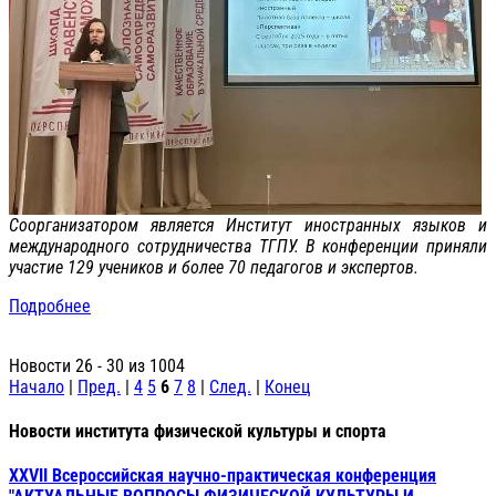
Cоорганизатором является Институт иностранных языков и
международного сотрудничества ТГПУ. В конференции приняли
участие 129 учеников и более 70 педагогов и экспертов.
Подробнее
Новости 26 - 30 из 1004
Начало
|
Пред.
|
4
5
6
7
8
|
След.
|
Конец
Новости института физической культуры и спорта
XXVII Всероссийская научно-практическая конференция