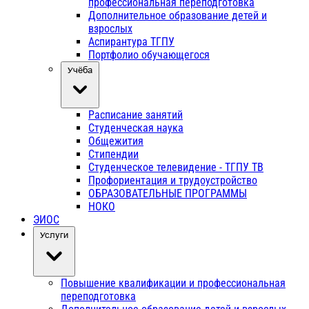
профессиональная переподготовка
Дополнительное образование детей и
взрослых
Аспирантура ТГПУ
Портфолио обучающегося
Учёба
Расписание занятий
Студенческая наука
Общежития
Стипендии
Студенческое телевидение - ТГПУ ТВ
Профориентация и трудоустройство
ОБРАЗОВАТЕЛЬНЫЕ ПРОГРАММЫ
НОКО
ЭИОС
Услуги
Повышение квалификации и профессиональная
переподготовка