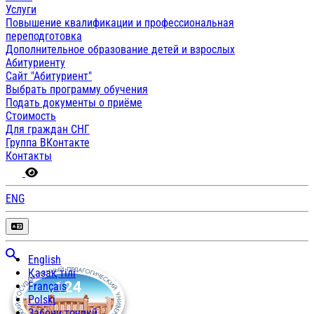
Услуги
Повышение квалификации и профессиональная
переподготовка
Дополнительное образование детей и взрослых
Абитуриенту
Сайт "Абитуриент"
Выбрать программу обучения
Подать документы о приёме
Стоимость
Для граждан СНГ
Группа ВКонтакте
Контакты
ENG
English
Қазақ тілі
Français
Polski
Забони тоҷикӣ