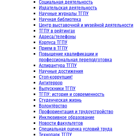
Социальная деятельность
Издательская деятельность
Научные журналы ТГПУ
Научная библиотека
Центр выставочной и музейной деятельности
ТГПУ в рейтингах
Адреса/телефоны
Корпуса ТГПУ
Прием в ТГПУ
Повышение квалификации и
профессиональная переподготовка
Аспирантура ТГПУ
Научные достижения
Стоп-коррупция!
Антитеррор
Выпускники ТГПУ
ТГПУ: история и современность
Студенческая жизнь
Волонтёрство
Профориентация и трудоустройство
Инклюзивное образование
Новости факультетов
Специальная оценка условий труда
Технопарк ТГПУ