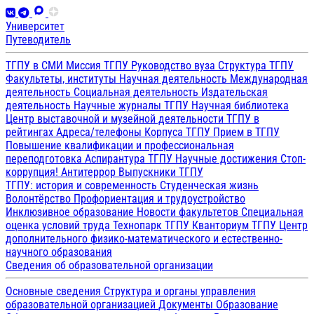
Университет
Путеводитель
ТГПУ в СМИ
Миссия ТГПУ
Руководство вуза
Структура ТГПУ
Факультеты, институты
Научная деятельность
Международная
деятельность
Социальная деятельность
Издательская
деятельность
Научные журналы ТГПУ
Научная библиотека
Центр выставочной и музейной деятельности
ТГПУ в
рейтингах
Адреса/телефоны
Корпуса ТГПУ
Прием в ТГПУ
Повышение квалификации и профессиональная
переподготовка
Аспирантура ТГПУ
Научные достижения
Стоп-
коррупция!
Антитеррор
Выпускники ТГПУ
ТГПУ: история и современность
Студенческая жизнь
Волонтёрство
Профориентация и трудоустройство
Инклюзивное образование
Новости факультетов
Специальная
оценка условий труда
Технопарк ТГПУ
Кванториум ТГПУ
Центр
дополнительного физико-математического и естественно-
научного образования
Сведения об образовательной организации
Основные сведения
Структура и органы управления
образовательной организацией
Документы
Образование