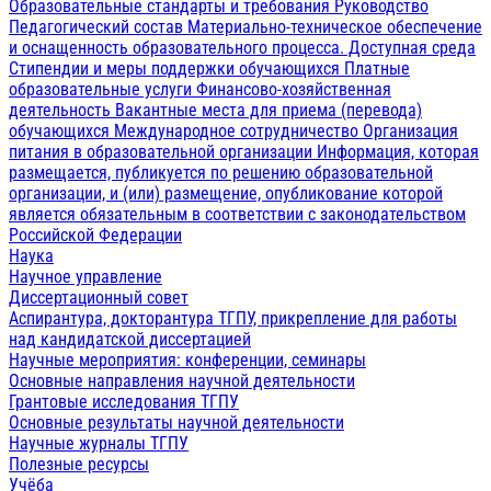
Образовательные стандарты и требования
Руководство
Педагогический состав
Материально-техническое обеспечение
и оснащенность образовательного процесса. Доступная среда
Стипендии и меры поддержки обучающихся
Платные
образовательные услуги
Финансово-хозяйственная
деятельность
Вакантные места для приема (перевода)
обучающихся
Международное сотрудничество
Организация
питания в образовательной организации
Информация, которая
размещается, публикуется по решению образовательной
организации, и (или) размещение, опубликование которой
является обязательным в соответствии с законодательством
Российской Федерации
Наука
Научное управление
Диссертационный совет
Аспирантура, докторантура ТГПУ, прикрепление для работы
над кандидатской диссертацией
Научные мероприятия: конференции, семинары
Основные направления научной деятельности
Грантовые исследования ТГПУ
Основные результаты научной деятельности
Научные журналы ТГПУ
Полезные ресурсы
Учёба