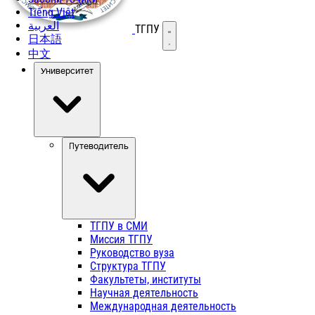
Tiếng Việt
العربية
ТГПУ
Открыть меню
日本語
中文
Университет
Путеводитель
ТГПУ в СМИ
Миссия ТГПУ
Руководство вуза
Структура ТГПУ
Факультеты, институты
Научная деятельность
Международная деятельность