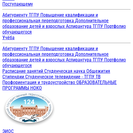
Поступающему
Абитуриенту ТГПУ
Повышение квалификации и
профессиональная переподготовка
Дополнительное
образование детей и взрослых
Аспирантура ТГПУ
Портфолио
обучающегося
Учёба
Абитуриенту ТГПУ
Повышение квалификации и
профессиональная переподготовка
Дополнительное
образование детей и взрослых
Аспирантура ТГПУ
Портфолио
обучающегося
Расписание занятий
Студенческая наука
Общежития
Стипендии
Студенческое телевидение - ТГПУ ТВ
Профориентация и трудоустройство
ОБРАЗОВАТЕЛЬНЫЕ
ПРОГРАММЫ
НОКО
ЭИОС