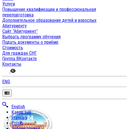
Услуги
Повышение квалификации и профессиональная
переподготовка
Дополнительное образование детей и взрослых
Абитуриенту
Сайт "Абитуриент"
Выбрать программу обучения
Подать документы о приёме
Стоимость
Для граждан СНГ
Группа ВКонтакте
Контакты
ENG
English
Қазақ тілі
Français
Polski
Забони тоҷикӣ