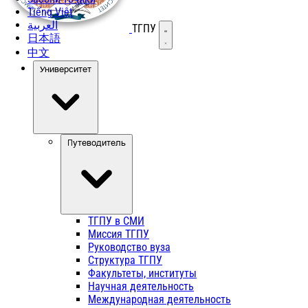
Tiếng Việt
العربية
ТГПУ
Открыть меню
日本語
中文
Университет
Путеводитель
ТГПУ в СМИ
Миссия ТГПУ
Руководство вуза
Структура ТГПУ
Факультеты, институты
Научная деятельность
Международная деятельность