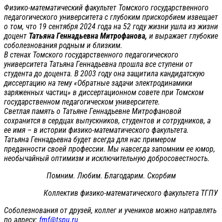
Физико-математический факультет Томского государственного
педагогического университета с глубоким прискорбием извещает
о том, что 19 сентября 2024 года на 52 году жизни ушла из жизни
доцент
Татьяна Геннадьевна Митрофанова,
и выражает глубокие
соболезнования родным и близким.
В стенах Томского государственного педагогического
университета Татьяна Геннадьевна прошла все ступени от
студента до доцента. В 2003 году она защитила кандидатскую
диссертацию на тему «Обратные задачи электродинамики
заряженных частиц» в диссертационном совете при Томском
государственном педагогическом университете.
Светлая память о Татьяне Геннадьевне Митрофановой
сохранится в сердцах выпускников, студентов и сотрудников, а
ее имя – в истории физико-математического факультета.
Татьяна Геннадьевна будет всегда для нас примером
преданности своей профессии. Мы навсегда запомним ее юмор,
необычайный оптимизм и исключительную добросовестность.
Помним. Любим. Благодарим. Скорбим
Коллектив физико-математического факультета ТГПУ
Соболезнования от друзей, коллег и учеников можно направлять
по адресу:
fmf@tspu.ru