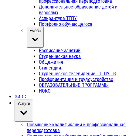
профессиональная переподготовка
Дополнительное образование детей и
взрослых
Аспирантура ТГПУ
Портфолио обучающегося
Учёба
Расписание занятий
Студенческая наука
Общежития
Стипендии
Студенческое телевидение - ТГПУ ТВ
Профориентация и трудоустройство
ОБРАЗОВАТЕЛЬНЫЕ ПРОГРАММЫ
НОКО
ЭИОС
Услуги
Повышение квалификации и профессиональная
переподготовка