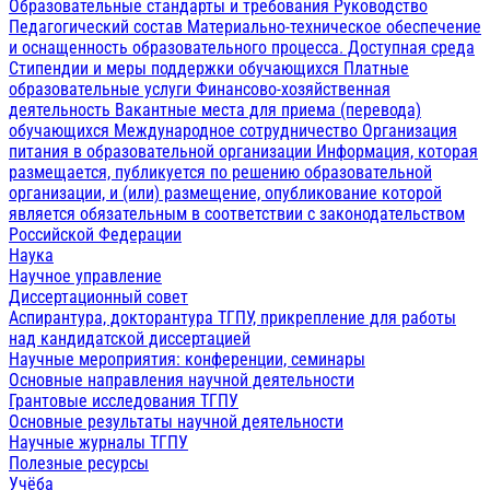
Образовательные стандарты и требования
Руководство
Педагогический состав
Материально-техническое обеспечение
и оснащенность образовательного процесса. Доступная среда
Стипендии и меры поддержки обучающихся
Платные
образовательные услуги
Финансово-хозяйственная
деятельность
Вакантные места для приема (перевода)
обучающихся
Международное сотрудничество
Организация
питания в образовательной организации
Информация, которая
размещается, публикуется по решению образовательной
организации, и (или) размещение, опубликование которой
является обязательным в соответствии с законодательством
Российской Федерации
Наука
Научное управление
Диссертационный совет
Аспирантура, докторантура ТГПУ, прикрепление для работы
над кандидатской диссертацией
Научные мероприятия: конференции, семинары
Основные направления научной деятельности
Грантовые исследования ТГПУ
Основные результаты научной деятельности
Научные журналы ТГПУ
Полезные ресурсы
Учёба