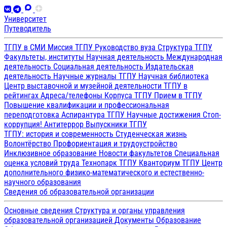
Университет
Путеводитель
ТГПУ в СМИ
Миссия ТГПУ
Руководство вуза
Структура ТГПУ
Факультеты, институты
Научная деятельность
Международная
деятельность
Социальная деятельность
Издательская
деятельность
Научные журналы ТГПУ
Научная библиотека
Центр выставочной и музейной деятельности
ТГПУ в
рейтингах
Адреса/телефоны
Корпуса ТГПУ
Прием в ТГПУ
Повышение квалификации и профессиональная
переподготовка
Аспирантура ТГПУ
Научные достижения
Стоп-
коррупция!
Антитеррор
Выпускники ТГПУ
ТГПУ: история и современность
Студенческая жизнь
Волонтёрство
Профориентация и трудоустройство
Инклюзивное образование
Новости факультетов
Специальная
оценка условий труда
Технопарк ТГПУ
Кванториум ТГПУ
Центр
дополнительного физико-математического и естественно-
научного образования
Сведения об образовательной организации
Основные сведения
Структура и органы управления
образовательной организацией
Документы
Образование