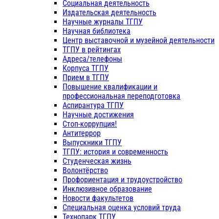
Социальная деятельность
Издательская деятельность
Научные журналы ТГПУ
Научная библиотека
Центр выставочной и музейной деятельности
ТГПУ в рейтингах
Адреса/телефоны
Корпуса ТГПУ
Прием в ТГПУ
Повышение квалификации и
профессиональная переподготовка
Аспирантура ТГПУ
Научные достижения
Стоп-коррупция!
Антитеррор
Выпускники ТГПУ
ТГПУ: история и современность
Студенческая жизнь
Волонтёрство
Профориентация и трудоустройство
Инклюзивное образование
Новости факультетов
Специальная оценка условий труда
Технопарк ТГПУ