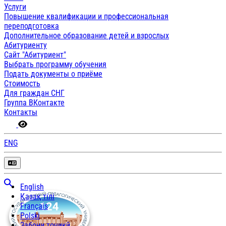
Услуги
Повышение квалификации и профессиональная
переподготовка
Дополнительное образование детей и взрослых
Абитуриенту
Сайт "Абитуриент"
Выбрать программу обучения
Подать документы о приёме
Стоимость
Для граждан СНГ
Группа ВКонтакте
Контакты
ENG
English
Қазақ тілі
Français
Polski
Забони тоҷикӣ