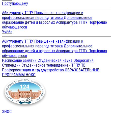
Поступающему
Абитуриенту ТГПУ
Повышение квалификации и
профессиональная переподготовка
Дополнительное
образование детей и взрослых
Аспирантура ТГПУ
Портфолио
обучающегося
Учёба
Абитуриенту ТГПУ
Повышение квалификации и
профессиональная переподготовка
Дополнительное
образование детей и взрослых
Аспирантура ТГПУ
Портфолио
обучающегося
Расписание занятий
Студенческая наука
Общежития
Стипендии
Студенческое телевидение - ТГПУ ТВ
Профориентация и трудоустройство
ОБРАЗОВАТЕЛЬНЫЕ
ПРОГРАММЫ
НОКО
ЭИОС