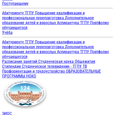
Поступающему
Абитуриенту ТГПУ
Повышение квалификации и
профессиональная переподготовка
Дополнительное
образование детей и взрослых
Аспирантура ТГПУ
Портфолио
обучающегося
Учёба
Абитуриенту ТГПУ
Повышение квалификации и
профессиональная переподготовка
Дополнительное
образование детей и взрослых
Аспирантура ТГПУ
Портфолио
обучающегося
Расписание занятий
Студенческая наука
Общежития
Стипендии
Студенческое телевидение - ТГПУ ТВ
Профориентация и трудоустройство
ОБРАЗОВАТЕЛЬНЫЕ
ПРОГРАММЫ
НОКО
ЭИОС