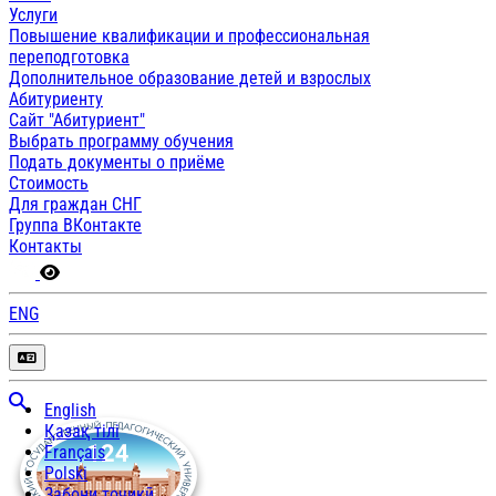
Услуги
Повышение квалификации и профессиональная
переподготовка
Дополнительное образование детей и взрослых
Абитуриенту
Сайт "Абитуриент"
Выбрать программу обучения
Подать документы о приёме
Стоимость
Для граждан СНГ
Группа ВКонтакте
Контакты
ENG
English
Қазақ тілі
Français
Polski
Забони тоҷикӣ