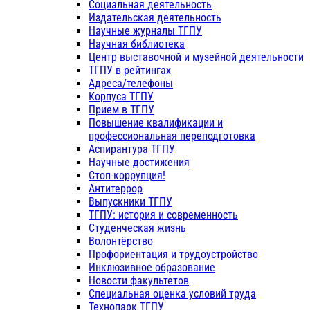
Социальная деятельность
Издательская деятельность
Научные журналы ТГПУ
Научная библиотека
Центр выставочной и музейной деятельности
ТГПУ в рейтингах
Адреса/телефоны
Корпуса ТГПУ
Прием в ТГПУ
Повышение квалификации и
профессиональная переподготовка
Аспирантура ТГПУ
Научные достижения
Стоп-коррупция!
Антитеррор
Выпускники ТГПУ
ТГПУ: история и современность
Студенческая жизнь
Волонтёрство
Профориентация и трудоустройство
Инклюзивное образование
Новости факультетов
Специальная оценка условий труда
Технопарк ТГПУ