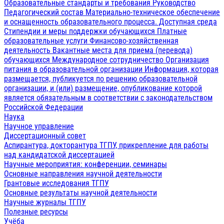
Образовательные стандарты и требования
Руководство
Педагогический состав
Материально-техническое обеспечение
и оснащенность образовательного процесса. Доступная среда
Стипендии и меры поддержки обучающихся
Платные
образовательные услуги
Финансово-хозяйственная
деятельность
Вакантные места для приема (перевода)
обучающихся
Международное сотрудничество
Организация
питания в образовательной организации
Информация, которая
размещается, публикуется по решению образовательной
организации, и (или) размещение, опубликование которой
является обязательным в соответствии с законодательством
Российской Федерации
Наука
Научное управление
Диссертационный совет
Аспирантура, докторантура ТГПУ, прикрепление для работы
над кандидатской диссертацией
Научные мероприятия: конференции, семинары
Основные направления научной деятельности
Грантовые исследования ТГПУ
Основные результаты научной деятельности
Научные журналы ТГПУ
Полезные ресурсы
Учёба