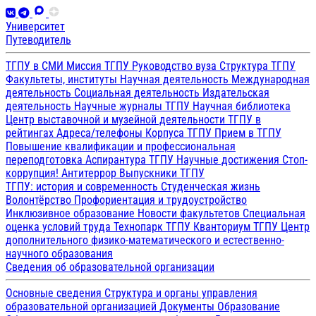
Университет
Путеводитель
ТГПУ в СМИ
Миссия ТГПУ
Руководство вуза
Структура ТГПУ
Факультеты, институты
Научная деятельность
Международная
деятельность
Социальная деятельность
Издательская
деятельность
Научные журналы ТГПУ
Научная библиотека
Центр выставочной и музейной деятельности
ТГПУ в
рейтингах
Адреса/телефоны
Корпуса ТГПУ
Прием в ТГПУ
Повышение квалификации и профессиональная
переподготовка
Аспирантура ТГПУ
Научные достижения
Стоп-
коррупция!
Антитеррор
Выпускники ТГПУ
ТГПУ: история и современность
Студенческая жизнь
Волонтёрство
Профориентация и трудоустройство
Инклюзивное образование
Новости факультетов
Специальная
оценка условий труда
Технопарк ТГПУ
Кванториум ТГПУ
Центр
дополнительного физико-математического и естественно-
научного образования
Сведения об образовательной организации
Основные сведения
Структура и органы управления
образовательной организацией
Документы
Образование