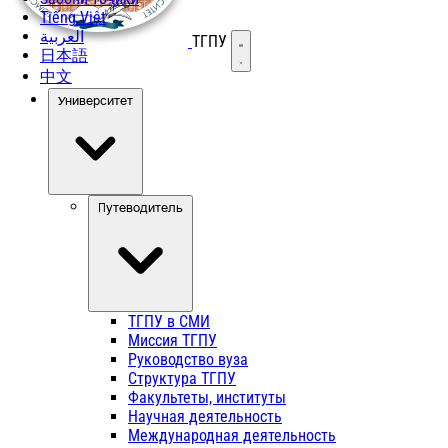
Tiếng Việt
العربية
ТГПУ
Открыть меню
日本語
中文
Университет
Путеводитель
ТГПУ в СМИ
Миссия ТГПУ
Руководство вуза
Структура ТГПУ
Факультеты, институты
Научная деятельность
Международная деятельность