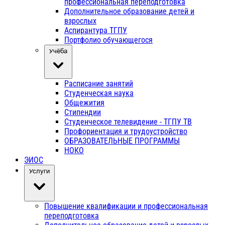
профессиональная переподготовка
Дополнительное образование детей и
взрослых
Аспирантура ТГПУ
Портфолио обучающегося
Учёба
Расписание занятий
Студенческая наука
Общежития
Стипендии
Студенческое телевидение - ТГПУ ТВ
Профориентация и трудоустройство
ОБРАЗОВАТЕЛЬНЫЕ ПРОГРАММЫ
НОКО
ЭИОС
Услуги
Повышение квалификации и профессиональная
переподготовка