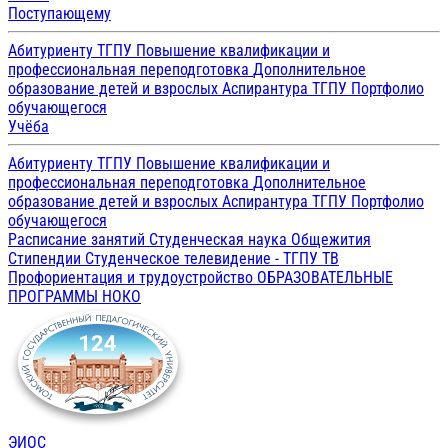
Поступающему
Абитуриенту ТГПУ
Повышение квалификации и
профессиональная переподготовка
Дополнительное
образование детей и взрослых
Аспирантура ТГПУ
Портфолио
обучающегося
Учёба
Абитуриенту ТГПУ
Повышение квалификации и
профессиональная переподготовка
Дополнительное
образование детей и взрослых
Аспирантура ТГПУ
Портфолио
обучающегося
Расписание занятий
Студенческая наука
Общежития
Стипендии
Студенческое телевидение - ТГПУ ТВ
Профориентация и трудоустройство
ОБРАЗОВАТЕЛЬНЫЕ
ПРОГРАММЫ
НОКО
ЭИОС