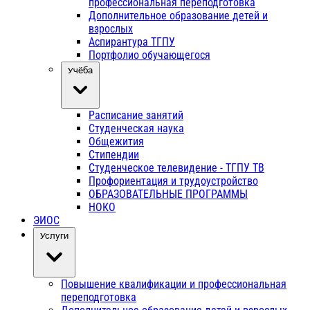
профессиональная переподготовка
Дополнительное образование детей и
взрослых
Аспирантура ТГПУ
Портфолио обучающегося
Учёба
Расписание занятий
Студенческая наука
Общежития
Стипендии
Студенческое телевидение - ТГПУ ТВ
Профориентация и трудоустройство
ОБРАЗОВАТЕЛЬНЫЕ ПРОГРАММЫ
НОКО
ЭИОС
Услуги
Повышение квалификации и профессиональная
переподготовка