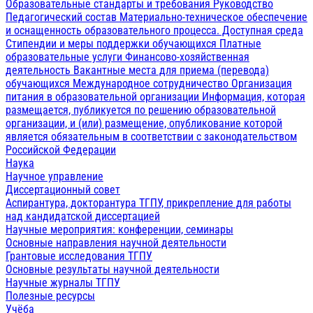
Образовательные стандарты и требования
Руководство
Педагогический состав
Материально-техническое обеспечение
и оснащенность образовательного процесса. Доступная среда
Стипендии и меры поддержки обучающихся
Платные
образовательные услуги
Финансово-хозяйственная
деятельность
Вакантные места для приема (перевода)
обучающихся
Международное сотрудничество
Организация
питания в образовательной организации
Информация, которая
размещается, публикуется по решению образовательной
организации, и (или) размещение, опубликование которой
является обязательным в соответствии с законодательством
Российской Федерации
Наука
Научное управление
Диссертационный совет
Аспирантура, докторантура ТГПУ, прикрепление для работы
над кандидатской диссертацией
Научные мероприятия: конференции, семинары
Основные направления научной деятельности
Грантовые исследования ТГПУ
Основные результаты научной деятельности
Научные журналы ТГПУ
Полезные ресурсы
Учёба