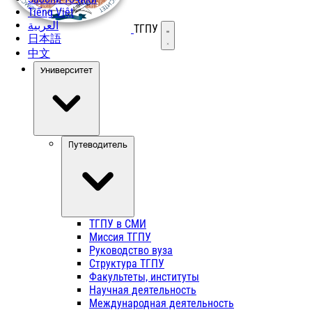
Tiếng Việt
العربية
ТГПУ
Открыть меню
日本語
中文
Университет
Путеводитель
ТГПУ в СМИ
Миссия ТГПУ
Руководство вуза
Структура ТГПУ
Факультеты, институты
Научная деятельность
Международная деятельность