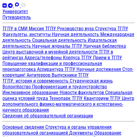
Университет
Путеводитель
ТГПУ в СМИ
Миссия ТГПУ
Руководство вуза
Структура ТГПУ
Факультеты, институты
Научная деятельность
Международная
деятельность
Социальная деятельность
Издательская
деятельность
Научные журналы ТГПУ
Научная библиотека
Центр выставочной и музейной деятельности
ТГПУ в
рейтингах
Адреса/телефоны
Корпуса ТГПУ
Прием в ТГПУ
Повышение квалификации и профессиональная
переподготовка
Аспирантура ТГПУ
Научные достижения
Стоп-
коррупция!
Антитеррор
Выпускники ТГПУ
ТГПУ: история и современность
Студенческая жизнь
Волонтёрство
Профориентация и трудоустройство
Инклюзивное образование
Новости факультетов
Специальная
оценка условий труда
Технопарк ТГПУ
Кванториум ТГПУ
Центр
дополнительного физико-математического и естественно-
научного образования
Сведения об образовательной организации
Основные сведения
Структура и органы управления
образовательной организацией
Документы
Образование