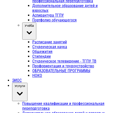
профессиональная переподготовка
Дополнительное образование детей и
взрослых
Аспирантура ТГПУ
Портфолио обучающегося
Учёба
Расписание занятий
Студенческая наука
Общежития
Стипендии
Студенческое телевидение - ТГПУ ТВ
Профориентация и трудоустройство
ОБРАЗОВАТЕЛЬНЫЕ ПРОГРАММЫ
НОКО
ЭИОС
Услуги
Повышение квалификации и профессиональная
переподготовка