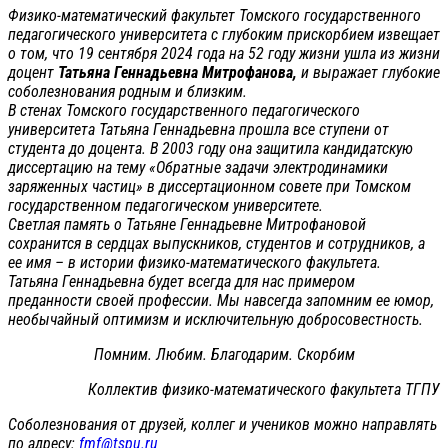
Физико-математический факультет Томского государственного
педагогического университета с глубоким прискорбием извещает
о том, что 19 сентября 2024 года на 52 году жизни ушла из жизни
доцент
Татьяна Геннадьевна Митрофанова,
и выражает глубокие
соболезнования родным и близким.
В стенах Томского государственного педагогического
университета Татьяна Геннадьевна прошла все ступени от
студента до доцента. В 2003 году она защитила кандидатскую
диссертацию на тему «Обратные задачи электродинамики
заряженных частиц» в диссертационном совете при Томском
государственном педагогическом университете.
Светлая память о Татьяне Геннадьевне Митрофановой
сохранится в сердцах выпускников, студентов и сотрудников, а
ее имя – в истории физико-математического факультета.
Татьяна Геннадьевна будет всегда для нас примером
преданности своей профессии. Мы навсегда запомним ее юмор,
необычайный оптимизм и исключительную добросовестность.
Помним. Любим. Благодарим. Скорбим
Коллектив физико-математического факультета ТГПУ
Соболезнования от друзей, коллег и учеников можно направлять
по адресу:
fmf@tspu.ru