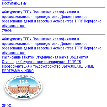
Поступающему
Абитуриенту ТГПУ
Повышение квалификации и
профессиональная переподготовка
Дополнительное
образование детей и взрослых
Аспирантура ТГПУ
Портфолио
обучающегося
Учёба
Абитуриенту ТГПУ
Повышение квалификации и
профессиональная переподготовка
Дополнительное
образование детей и взрослых
Аспирантура ТГПУ
Портфолио
обучающегося
Расписание занятий
Студенческая наука
Общежития
Стипендии
Студенческое телевидение - ТГПУ ТВ
Профориентация и трудоустройство
ОБРАЗОВАТЕЛЬНЫЕ
ПРОГРАММЫ
НОКО
ЭИОС