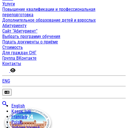
Услуги
Повышение квалификации и профессиональная
переподготовка
Дополнительное образование детей и взрослых
Абитуриенту
Сайт "Абитуриент"
Выбрать программу обучения
Подать документы о приёме
Стоимость
Для граждан СНГ
Группа ВКонтакте
Контакты
ENG
English
Қазақ тілі
Français
Polski
Забони тоҷикӣ