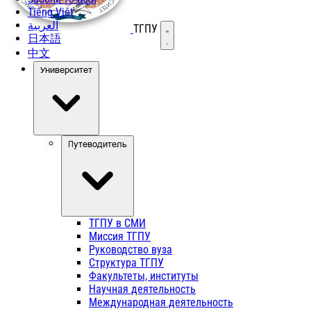
Tiếng Việt
العربية
ТГПУ
Открыть меню
日本語
中文
Университет
Путеводитель
ТГПУ в СМИ
Миссия ТГПУ
Руководство вуза
Структура ТГПУ
Факультеты, институты
Научная деятельность
Международная деятельность