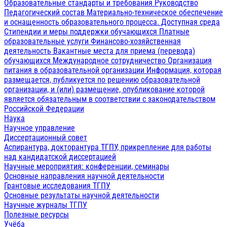
Образовательные стандарты и требования
Руководство
Педагогический состав
Материально-техническое обеспечение
и оснащенность образовательного процесса. Доступная среда
Стипендии и меры поддержки обучающихся
Платные
образовательные услуги
Финансово-хозяйственная
деятельность
Вакантные места для приема (перевода)
обучающихся
Международное сотрудничество
Организация
питания в образовательной организации
Информация, которая
размещается, публикуется по решению образовательной
организации, и (или) размещение, опубликование которой
является обязательным в соответствии с законодательством
Российской Федерации
Наука
Научное управление
Диссертационный совет
Аспирантура, докторантура ТГПУ, прикрепление для работы
над кандидатской диссертацией
Научные мероприятия: конференции, семинары
Основные направления научной деятельности
Грантовые исследования ТГПУ
Основные результаты научной деятельности
Научные журналы ТГПУ
Полезные ресурсы
Учёба