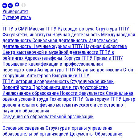
Университет
Путеводитель
ТГПУ в СМИ
Миссия ТГПУ
Руководство вуза
Структура ТГПУ
Факультеты, институты
Научная деятельность
Международная
деятельность
Социальная деятельность
Издательская
деятельность
Научные журналы ТГПУ
Научная библиотека
Центр выставочной и музейной деятельности
ТГПУ в
рейтингах
Адреса/телефоны
Корпуса ТГПУ
Прием в ТГПУ
Повышение квалификации и профессиональная
переподготовка
Аспирантура ТГПУ
Научные достижения
Стоп-
коррупция!
Антитеррор
Выпускники ТГПУ
ТГПУ: история и современность
Студенческая жизнь
Волонтёрство
Профориентация и трудоустройство
Инклюзивное образование
Новости факультетов
Специальная
оценка условий труда
Технопарк ТГПУ
Кванториум ТГПУ
Центр
дополнительного физико-математического и естественно-
научного образования
Сведения об образовательной организации
Основные сведения
Структура и органы управления
образовательной организацией
Документы
Образование