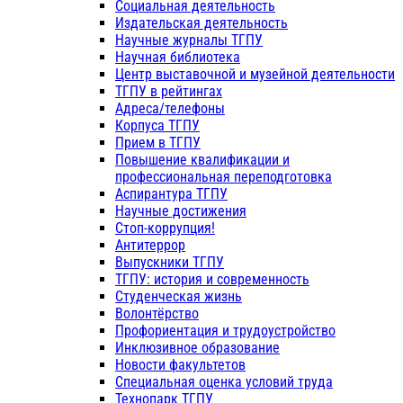
Социальная деятельность
Издательская деятельность
Научные журналы ТГПУ
Научная библиотека
Центр выставочной и музейной деятельности
ТГПУ в рейтингах
Адреса/телефоны
Корпуса ТГПУ
Прием в ТГПУ
Повышение квалификации и
профессиональная переподготовка
Аспирантура ТГПУ
Научные достижения
Стоп-коррупция!
Антитеррор
Выпускники ТГПУ
ТГПУ: история и современность
Студенческая жизнь
Волонтёрство
Профориентация и трудоустройство
Инклюзивное образование
Новости факультетов
Специальная оценка условий труда
Технопарк ТГПУ