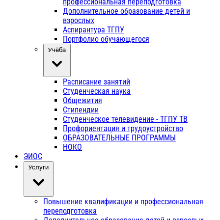
профессиональная переподготовка
Дополнительное образование детей и
взрослых
Аспирантура ТГПУ
Портфолио обучающегося
Учёба
Расписание занятий
Студенческая наука
Общежития
Стипендии
Студенческое телевидение - ТГПУ ТВ
Профориентация и трудоустройство
ОБРАЗОВАТЕЛЬНЫЕ ПРОГРАММЫ
НОКО
ЭИОС
Услуги
Повышение квалификации и профессиональная
переподготовка