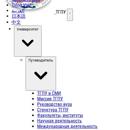
Tiếng Việt
العربية
ТГПУ
Открыть меню
日本語
中文
Университет
Путеводитель
ТГПУ в СМИ
Миссия ТГПУ
Руководство вуза
Структура ТГПУ
Факультеты, институты
Научная деятельность
Международная деятельность