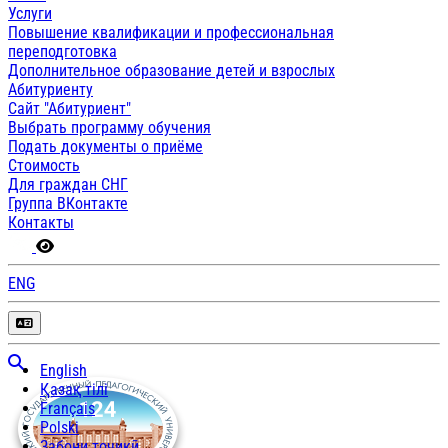
Услуги
Повышение квалификации и профессиональная
переподготовка
Дополнительное образование детей и взрослых
Абитуриенту
Сайт "Абитуриент"
Выбрать программу обучения
Подать документы о приёме
Стоимость
Для граждан СНГ
Группа ВКонтакте
Контакты
ENG
English
Қазақ тілі
Français
Polski
Забони тоҷикӣ