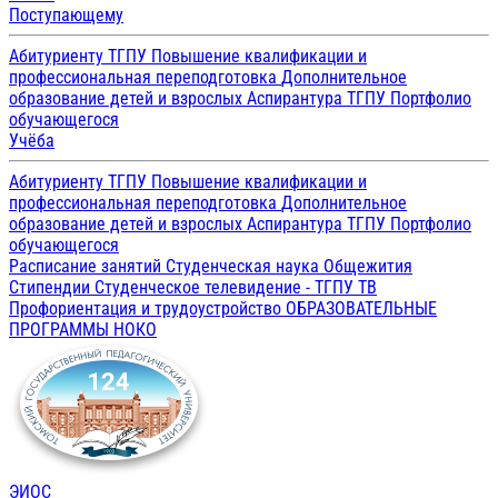
Поступающему
Абитуриенту ТГПУ
Повышение квалификации и
профессиональная переподготовка
Дополнительное
образование детей и взрослых
Аспирантура ТГПУ
Портфолио
обучающегося
Учёба
Абитуриенту ТГПУ
Повышение квалификации и
профессиональная переподготовка
Дополнительное
образование детей и взрослых
Аспирантура ТГПУ
Портфолио
обучающегося
Расписание занятий
Студенческая наука
Общежития
Стипендии
Студенческое телевидение - ТГПУ ТВ
Профориентация и трудоустройство
ОБРАЗОВАТЕЛЬНЫЕ
ПРОГРАММЫ
НОКО
ЭИОС