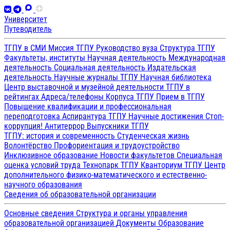
Университет
Путеводитель
ТГПУ в СМИ
Миссия ТГПУ
Руководство вуза
Структура ТГПУ
Факультеты, институты
Научная деятельность
Международная
деятельность
Социальная деятельность
Издательская
деятельность
Научные журналы ТГПУ
Научная библиотека
Центр выставочной и музейной деятельности
ТГПУ в
рейтингах
Адреса/телефоны
Корпуса ТГПУ
Прием в ТГПУ
Повышение квалификации и профессиональная
переподготовка
Аспирантура ТГПУ
Научные достижения
Стоп-
коррупция!
Антитеррор
Выпускники ТГПУ
ТГПУ: история и современность
Студенческая жизнь
Волонтёрство
Профориентация и трудоустройство
Инклюзивное образование
Новости факультетов
Специальная
оценка условий труда
Технопарк ТГПУ
Кванториум ТГПУ
Центр
дополнительного физико-математического и естественно-
научного образования
Сведения об образовательной организации
Основные сведения
Структура и органы управления
образовательной организацией
Документы
Образование