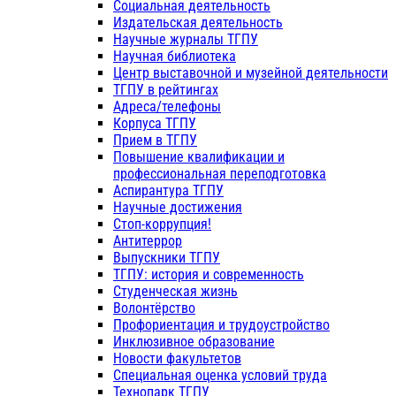
Социальная деятельность
Издательская деятельность
Научные журналы ТГПУ
Научная библиотека
Центр выставочной и музейной деятельности
ТГПУ в рейтингах
Адреса/телефоны
Корпуса ТГПУ
Прием в ТГПУ
Повышение квалификации и
профессиональная переподготовка
Аспирантура ТГПУ
Научные достижения
Стоп-коррупция!
Антитеррор
Выпускники ТГПУ
ТГПУ: история и современность
Студенческая жизнь
Волонтёрство
Профориентация и трудоустройство
Инклюзивное образование
Новости факультетов
Специальная оценка условий труда
Технопарк ТГПУ