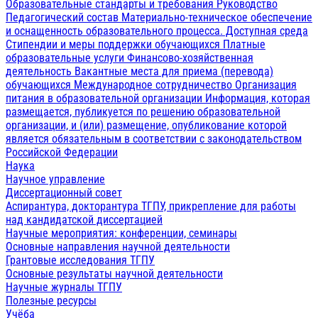
Образовательные стандарты и требования
Руководство
Педагогический состав
Материально-техническое обеспечение
и оснащенность образовательного процесса. Доступная среда
Стипендии и меры поддержки обучающихся
Платные
образовательные услуги
Финансово-хозяйственная
деятельность
Вакантные места для приема (перевода)
обучающихся
Международное сотрудничество
Организация
питания в образовательной организации
Информация, которая
размещается, публикуется по решению образовательной
организации, и (или) размещение, опубликование которой
является обязательным в соответствии с законодательством
Российской Федерации
Наука
Научное управление
Диссертационный совет
Аспирантура, докторантура ТГПУ, прикрепление для работы
над кандидатской диссертацией
Научные мероприятия: конференции, семинары
Основные направления научной деятельности
Грантовые исследования ТГПУ
Основные результаты научной деятельности
Научные журналы ТГПУ
Полезные ресурсы
Учёба