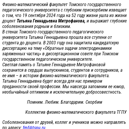
Физико-математический факультет Томского государственного
педагогического университета с глубоким прискорбием извещает
о том, что 19 сентября 2024 года на 52 году жизни ушла из жизни
доцент
Татьяна Геннадьевна Митрофанова,
и выражает глубокие
соболезнования родным и близким.
В стенах Томского государственного педагогического
университета Татьяна Геннадьевна прошла все ступени от
студента до доцента. В 2003 году она защитила кандидатскую
диссертацию на тему «Обратные задачи электродинамики
заряженных частиц» в диссертационном совете при Томском
государственном педагогическом университете.
Светлая память о Татьяне Геннадьевне Митрофановой
сохранится в сердцах выпускников, студентов и сотрудников, а
ее имя – в истории физико-математического факультета.
Татьяна Геннадьевна будет всегда для нас примером
преданности своей профессии. Мы навсегда запомним ее юмор,
необычайный оптимизм и исключительную добросовестность.
Помним. Любим. Благодарим. Скорбим
Коллектив физико-математического факультета ТГПУ
Соболезнования от друзей, коллег и учеников можно направлять
по адресу:
fmf@tspu.ru