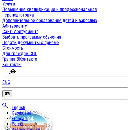
Услуги
Повышение квалификации и профессиональная
переподготовка
Дополнительное образование детей и взрослых
Абитуриенту
Сайт "Абитуриент"
Выбрать программу обучения
Подать документы о приёме
Стоимость
Для граждан СНГ
Группа ВКонтакте
Контакты
ENG
English
Қазақ тілі
Français
Polski
Забони тоҷикӣ