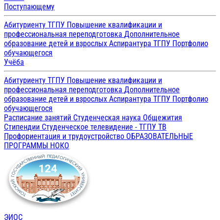
Поступающему
Абитуриенту ТГПУ
Повышение квалификации и
профессиональная переподготовка
Дополнительное
образование детей и взрослых
Аспирантура ТГПУ
Портфолио
обучающегося
Учёба
Абитуриенту ТГПУ
Повышение квалификации и
профессиональная переподготовка
Дополнительное
образование детей и взрослых
Аспирантура ТГПУ
Портфолио
обучающегося
Расписание занятий
Студенческая наука
Общежития
Стипендии
Студенческое телевидение - ТГПУ ТВ
Профориентация и трудоустройство
ОБРАЗОВАТЕЛЬНЫЕ
ПРОГРАММЫ
НОКО
ЭИОС