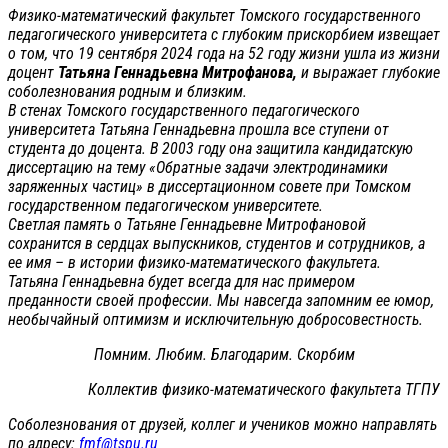
Физико-математический факультет Томского государственного
педагогического университета с глубоким прискорбием извещает
о том, что 19 сентября 2024 года на 52 году жизни ушла из жизни
доцент
Татьяна Геннадьевна Митрофанова,
и выражает глубокие
соболезнования родным и близким.
В стенах Томского государственного педагогического
университета Татьяна Геннадьевна прошла все ступени от
студента до доцента. В 2003 году она защитила кандидатскую
диссертацию на тему «Обратные задачи электродинамики
заряженных частиц» в диссертационном совете при Томском
государственном педагогическом университете.
Светлая память о Татьяне Геннадьевне Митрофановой
сохранится в сердцах выпускников, студентов и сотрудников, а
ее имя – в истории физико-математического факультета.
Татьяна Геннадьевна будет всегда для нас примером
преданности своей профессии. Мы навсегда запомним ее юмор,
необычайный оптимизм и исключительную добросовестность.
Помним. Любим. Благодарим. Скорбим
Коллектив физико-математического факультета ТГПУ
Соболезнования от друзей, коллег и учеников можно направлять
по адресу:
fmf@tspu.ru