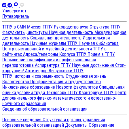
Университет
Путеводитель
ТГПУ в СМИ
Миссия ТГПУ
Руководство вуза
Структура ТГПУ
Факультеты, институты
Научная деятельность
Международная
деятельность
Социальная деятельность
Издательская
деятельность
Научные журналы ТГПУ
Научная библиотека
Центр выставочной и музейной деятельности
ТГПУ в
рейтингах
Адреса/телефоны
Корпуса ТГПУ
Прием в ТГПУ
Повышение квалификации и профессиональная
переподготовка
Аспирантура ТГПУ
Научные достижения
Стоп-
коррупция!
Антитеррор
Выпускники ТГПУ
ТГПУ: история и современность
Студенческая жизнь
Волонтёрство
Профориентация и трудоустройство
Инклюзивное образование
Новости факультетов
Специальная
оценка условий труда
Технопарк ТГПУ
Кванториум ТГПУ
Центр
дополнительного физико-математического и естественно-
научного образования
Сведения об образовательной организации
Основные сведения
Структура и органы управления
образовательной организацией
Документы
Образование