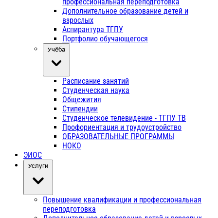
профессиональная переподготовка
Дополнительное образование детей и
взрослых
Аспирантура ТГПУ
Портфолио обучающегося
Учёба
Расписание занятий
Студенческая наука
Общежития
Стипендии
Студенческое телевидение - ТГПУ ТВ
Профориентация и трудоустройство
ОБРАЗОВАТЕЛЬНЫЕ ПРОГРАММЫ
НОКО
ЭИОС
Услуги
Повышение квалификации и профессиональная
переподготовка