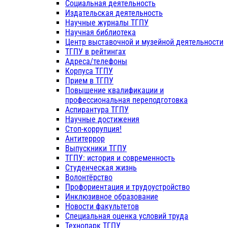
Социальная деятельность
Издательская деятельность
Научные журналы ТГПУ
Научная библиотека
Центр выставочной и музейной деятельности
ТГПУ в рейтингах
Адреса/телефоны
Корпуса ТГПУ
Прием в ТГПУ
Повышение квалификации и
профессиональная переподготовка
Аспирантура ТГПУ
Научные достижения
Стоп-коррупция!
Антитеррор
Выпускники ТГПУ
ТГПУ: история и современность
Студенческая жизнь
Волонтёрство
Профориентация и трудоустройство
Инклюзивное образование
Новости факультетов
Специальная оценка условий труда
Технопарк ТГПУ