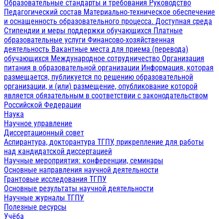
Образовательные стандарты и требования
Руководство
Педагогический состав
Материально-техническое обеспечение
и оснащенность образовательного процесса. Доступная среда
Стипендии и меры поддержки обучающихся
Платные
образовательные услуги
Финансово-хозяйственная
деятельность
Вакантные места для приема (перевода)
обучающихся
Международное сотрудничество
Организация
питания в образовательной организации
Информация, которая
размещается, публикуется по решению образовательной
организации, и (или) размещение, опубликование которой
является обязательным в соответствии с законодательством
Российской Федерации
Наука
Научное управление
Диссертационный совет
Аспирантура, докторантура ТГПУ, прикрепление для работы
над кандидатской диссертацией
Научные мероприятия: конференции, семинары
Основные направления научной деятельности
Грантовые исследования ТГПУ
Основные результаты научной деятельности
Научные журналы ТГПУ
Полезные ресурсы
Учёба