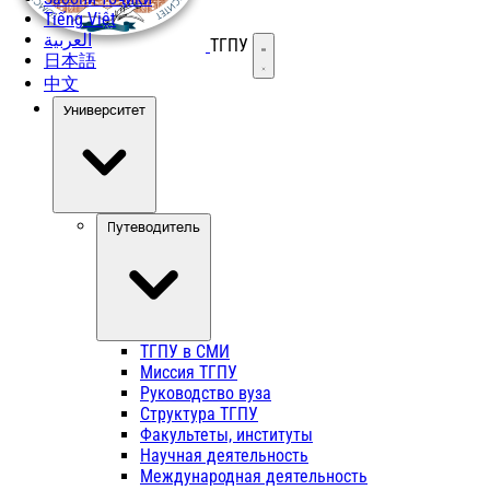
Tiếng Việt
العربية
ТГПУ
Открыть меню
日本語
中文
Университет
Путеводитель
ТГПУ в СМИ
Миссия ТГПУ
Руководство вуза
Структура ТГПУ
Факультеты, институты
Научная деятельность
Международная деятельность