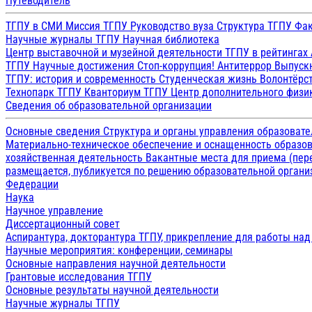
Путеводитель
ТГПУ в СМИ
Миссия ТГПУ
Руководство вуза
Структура ТГПУ
Фак
Научные журналы ТГПУ
Научная библиотека
Центр выставочной и музейной деятельности
ТГПУ в рейтингах
ТГПУ
Научные достижения
Стоп-коррупция!
Антитеррор
Выпуск
ТГПУ: история и современность
Студенческая жизнь
Волонтёрс
Технопарк ТГПУ
Кванториум ТГПУ
Центр дополнительного физик
Сведения об образовательной организации
Основные сведения
Структура и органы управления образоват
Материально-техническое обеспечение и оснащенность образов
хозяйственная деятельность
Вакантные места для приема (пе
размещается, публикуется по решению образовательной организ
Федерации
Наука
Научное управление
Диссертационный совет
Аспирантура, докторантура ТГПУ, прикрепление для работы на
Научные мероприятия: конференции, семинары
Основные направления научной деятельности
Грантовые исследования ТГПУ
Основные результаты научной деятельности
Научные журналы ТГПУ