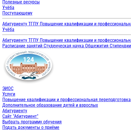
Полезные ресурсы
Учёба
Поступающему
Абитуриенту ТГПУ
Повышение квалификации и профессиональн
Учёба
Абитуриенту ТГПУ
Повышение квалификации и профессиональн
Расписание занятий
Студенческая наука
Общежития
Стипенди
ЭИОС
Услуги
Повышение квалификации и профессиональная переподготовка
Дополнительное образование детей и взрослых
Абитуриенту
Сайт "Абитуриент"
Выбрать программу обучения
Подать документы о приёме