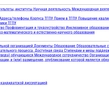
ультеты, институты
Научная деятельность
Международная деят
Адреса/телефоны
Корпуса ТГПУ
Прием в ТГПУ
Повышение квалиф
ники ТГПУ
тво
Профориентация и трудоустройство
Инклюзивное образован
о-математического и естественно-научного образования
ельной организацией
Документы
Образование
Образовательные с
ательного процесса. Доступная среда
Стипендии и меры подде
ревода) обучающихся
Международное сотрудничество
Организаци
ации, и (или) размещение, опубликование которой является обя
д кандидатской диссертацией