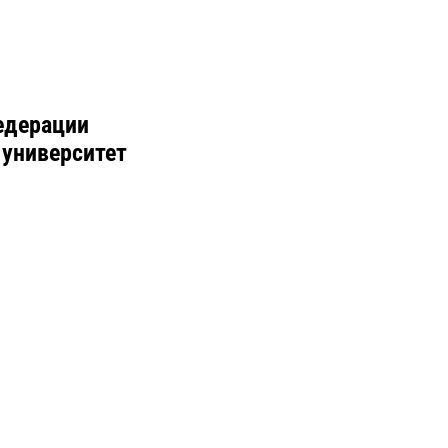
едерации
 университет