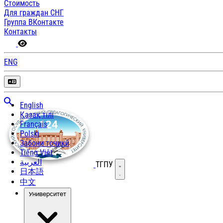
Стоимость
Для граждан СНГ
Группа ВКонтакте
Контакты
ENG
English
Қазақ тілі
Français
Polski
Забони тоҷикӣ
Tiếng Việt
العربية
ТГПУ
Открыть меню
日本語
中文
Университет