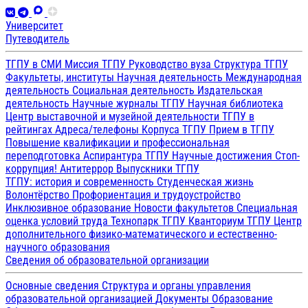
Университет
Путеводитель
ТГПУ в СМИ
Миссия ТГПУ
Руководство вуза
Структура ТГПУ
Факультеты, институты
Научная деятельность
Международная
деятельность
Социальная деятельность
Издательская
деятельность
Научные журналы ТГПУ
Научная библиотека
Центр выставочной и музейной деятельности
ТГПУ в
рейтингах
Адреса/телефоны
Корпуса ТГПУ
Прием в ТГПУ
Повышение квалификации и профессиональная
переподготовка
Аспирантура ТГПУ
Научные достижения
Стоп-
коррупция!
Антитеррор
Выпускники ТГПУ
ТГПУ: история и современность
Студенческая жизнь
Волонтёрство
Профориентация и трудоустройство
Инклюзивное образование
Новости факультетов
Специальная
оценка условий труда
Технопарк ТГПУ
Кванториум ТГПУ
Центр
дополнительного физико-математического и естественно-
научного образования
Сведения об образовательной организации
Основные сведения
Структура и органы управления
образовательной организацией
Документы
Образование