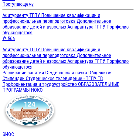
Поступающему
Абитуриенту ТГПУ
Повышение квалификации и
профессиональная переподготовка
Дополнительное
образование детей и взрослых
Аспирантура ТГПУ
Портфолио
обучающегося
Учёба
Абитуриенту ТГПУ
Повышение квалификации и
профессиональная переподготовка
Дополнительное
образование детей и взрослых
Аспирантура ТГПУ
Портфолио
обучающегося
Расписание занятий
Студенческая наука
Общежития
Стипендии
Студенческое телевидение - ТГПУ ТВ
Профориентация и трудоустройство
ОБРАЗОВАТЕЛЬНЫЕ
ПРОГРАММЫ
НОКО
ЭИОС