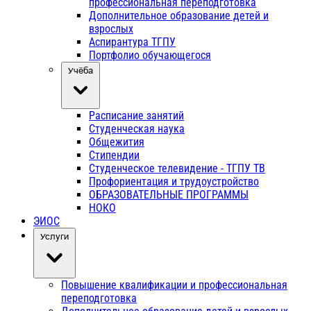
профессиональная переподготовка
Дополнительное образование детей и
взрослых
Аспирантура ТГПУ
Портфолио обучающегося
Учёба
Расписание занятий
Студенческая наука
Общежития
Стипендии
Студенческое телевидение - ТГПУ ТВ
Профориентация и трудоустройство
ОБРАЗОВАТЕЛЬНЫЕ ПРОГРАММЫ
НОКО
ЭИОС
Услуги
Повышение квалификации и профессиональная
переподготовка