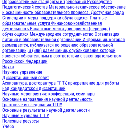
Образовательные стандарты и требования
Руководство
Педагогический состав
Материально-техническое обеспечение
и оснащенность образовательного процесса. Доступная среда
Стипендии и меры поддержки обучающихся
Платные
образовательные услуги
Финансово-хозяйственная
деятельность
Вакантные места для приема (перевода)
обучающихся
Международное сотрудничество
Организация
питания в образовательной организации
Информация, которая
размещается, публикуется по решению образовательной
организации, и (или) размещение, опубликование которой
является обязательным в соответствии с законодательством
Российской Федерации
Наука
Научное управление
Диссертационный совет
Аспирантура, докторантура ТГПУ, прикрепление для работы
над кандидатской диссертацией
Научные мероприятия: конференции, семинары
Основные направления научной деятельности
Грантовые исследования ТГПУ
Основные результаты научной деятельности
Научные журналы ТГПУ
Полезные ресурсы
Учёба