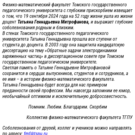
Физико-математический факультет Томского государственного
педагогического университета с глубоким прискорбием извещает
о том, что 19 сентября 2024 года на 52 году жизни ушла из жизни
доцент
Татьяна Геннадьевна Митрофанова,
и выражает глубокие
соболезнования родным и близким.
В стенах Томского государственного педагогического
университета Татьяна Геннадьевна прошла все ступени от
студента до доцента. В 2003 году она защитила кандидатскую
диссертацию на тему «Обратные задачи электродинамики
заряженных частиц» в диссертационном совете при Томском
государственном педагогическом университете.
Светлая память о Татьяне Геннадьевне Митрофановой
сохранится в сердцах выпускников, студентов и сотрудников, а
ее имя – в истории физико-математического факультета.
Татьяна Геннадьевна будет всегда для нас примером
преданности своей профессии. Мы навсегда запомним ее юмор,
необычайный оптимизм и исключительную добросовестность.
Помним. Любим. Благодарим. Скорбим
Коллектив физико-математического факультета ТГПУ
Соболезнования от друзей, коллег и учеников можно направлять
по адресу:
fmf@tspu.ru