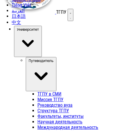
Tiếng Việt
العربية
ТГПУ
Открыть меню
日本語
中文
Университет
Путеводитель
ТГПУ в СМИ
Миссия ТГПУ
Руководство вуза
Структура ТГПУ
Факультеты, институты
Научная деятельность
Международная деятельность