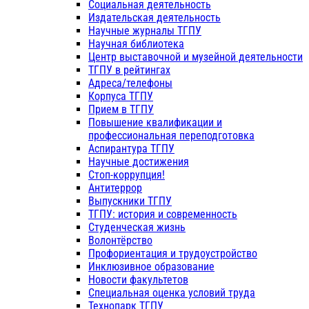
Социальная деятельность
Издательская деятельность
Научные журналы ТГПУ
Научная библиотека
Центр выставочной и музейной деятельности
ТГПУ в рейтингах
Адреса/телефоны
Корпуса ТГПУ
Прием в ТГПУ
Повышение квалификации и
профессиональная переподготовка
Аспирантура ТГПУ
Научные достижения
Стоп-коррупция!
Антитеррор
Выпускники ТГПУ
ТГПУ: история и современность
Студенческая жизнь
Волонтёрство
Профориентация и трудоустройство
Инклюзивное образование
Новости факультетов
Специальная оценка условий труда
Технопарк ТГПУ