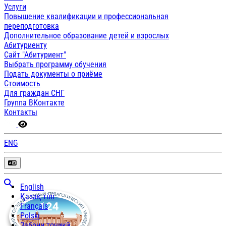
Услуги
Повышение квалификации и профессиональная
переподготовка
Дополнительное образование детей и взрослых
Абитуриенту
Сайт "Абитуриент"
Выбрать программу обучения
Подать документы о приёме
Стоимость
Для граждан СНГ
Группа ВКонтакте
Контакты
ENG
English
Қазақ тілі
Français
Polski
Забони тоҷикӣ