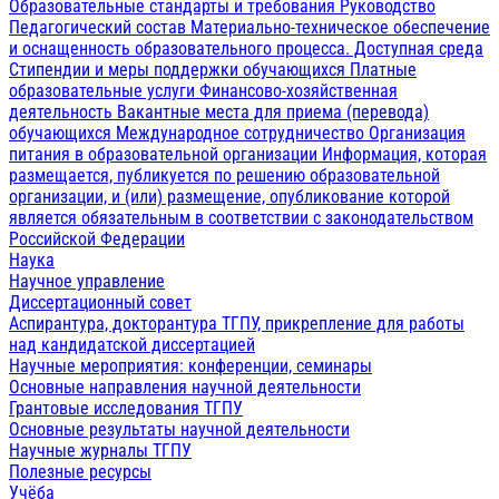
Образовательные стандарты и требования
Руководство
Педагогический состав
Материально-техническое обеспечение
и оснащенность образовательного процесса. Доступная среда
Стипендии и меры поддержки обучающихся
Платные
образовательные услуги
Финансово-хозяйственная
деятельность
Вакантные места для приема (перевода)
обучающихся
Международное сотрудничество
Организация
питания в образовательной организации
Информация, которая
размещается, публикуется по решению образовательной
организации, и (или) размещение, опубликование которой
является обязательным в соответствии с законодательством
Российской Федерации
Наука
Научное управление
Диссертационный совет
Аспирантура, докторантура ТГПУ, прикрепление для работы
над кандидатской диссертацией
Научные мероприятия: конференции, семинары
Основные направления научной деятельности
Грантовые исследования ТГПУ
Основные результаты научной деятельности
Научные журналы ТГПУ
Полезные ресурсы
Учёба