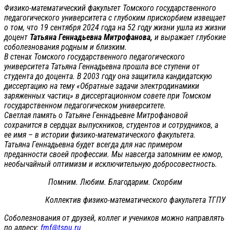
Физико-математический факультет Томского государственного
педагогического университета с глубоким прискорбием извещает
о том, что 19 сентября 2024 года на 52 году жизни ушла из жизни
доцент
Татьяна Геннадьевна Митрофанова,
и выражает глубокие
соболезнования родным и близким.
В стенах Томского государственного педагогического
университета Татьяна Геннадьевна прошла все ступени от
студента до доцента. В 2003 году она защитила кандидатскую
диссертацию на тему «Обратные задачи электродинамики
заряженных частиц» в диссертационном совете при Томском
государственном педагогическом университете.
Светлая память о Татьяне Геннадьевне Митрофановой
сохранится в сердцах выпускников, студентов и сотрудников, а
ее имя – в истории физико-математического факультета.
Татьяна Геннадьевна будет всегда для нас примером
преданности своей профессии. Мы навсегда запомним ее юмор,
необычайный оптимизм и исключительную добросовестность.
Помним. Любим. Благодарим. Скорбим
Коллектив физико-математического факультета ТГПУ
Соболезнования от друзей, коллег и учеников можно направлять
по адресу:
fmf@tspu.ru