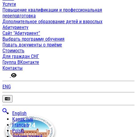
Услуги
Повышение квалификации и профессиональная
переподготовка
Дополнительное образование детей и взрослых
Абитуриенту
Сайт "Абитуриент"
Выбрать программу обучения
Подать документы о приёме
Стоимость
Для граждан СНГ
Группа ВКонтакте
Контакты
ENG
English
Қазақ тілі
Français
Polski
Забони тоҷикӣ