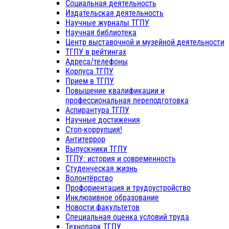
Социальная деятельность
Издательская деятельность
Научные журналы ТГПУ
Научная библиотека
Центр выставочной и музейной деятельности
ТГПУ в рейтингах
Адреса/телефоны
Корпуса ТГПУ
Прием в ТГПУ
Повышение квалификации и
профессиональная переподготовка
Аспирантура ТГПУ
Научные достижения
Стоп-коррупция!
Антитеррор
Выпускники ТГПУ
ТГПУ: история и современность
Студенческая жизнь
Волонтёрство
Профориентация и трудоустройство
Инклюзивное образование
Новости факультетов
Специальная оценка условий труда
Технопарк ТГПУ