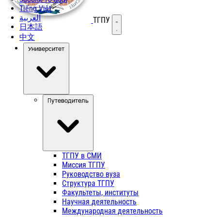
Tiếng Việt
العربية
ТГПУ
Открыть меню
日本語
中文
Университет
Путеводитель
ТГПУ в СМИ
Миссия ТГПУ
Руководство вуза
Структура ТГПУ
Факультеты, институты
Научная деятельность
Международная деятельность