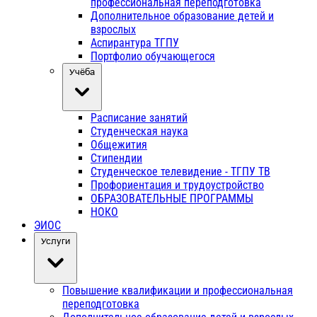
профессиональная переподготовка
Дополнительное образование детей и
взрослых
Аспирантура ТГПУ
Портфолио обучающегося
Учёба
Расписание занятий
Студенческая наука
Общежития
Стипендии
Студенческое телевидение - ТГПУ ТВ
Профориентация и трудоустройство
ОБРАЗОВАТЕЛЬНЫЕ ПРОГРАММЫ
НОКО
ЭИОС
Услуги
Повышение квалификации и профессиональная
переподготовка