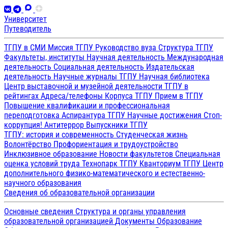
Университет
Путеводитель
ТГПУ в СМИ
Миссия ТГПУ
Руководство вуза
Структура ТГПУ
Факультеты, институты
Научная деятельность
Международная
деятельность
Социальная деятельность
Издательская
деятельность
Научные журналы ТГПУ
Научная библиотека
Центр выставочной и музейной деятельности
ТГПУ в
рейтингах
Адреса/телефоны
Корпуса ТГПУ
Прием в ТГПУ
Повышение квалификации и профессиональная
переподготовка
Аспирантура ТГПУ
Научные достижения
Стоп-
коррупция!
Антитеррор
Выпускники ТГПУ
ТГПУ: история и современность
Студенческая жизнь
Волонтёрство
Профориентация и трудоустройство
Инклюзивное образование
Новости факультетов
Специальная
оценка условий труда
Технопарк ТГПУ
Кванториум ТГПУ
Центр
дополнительного физико-математического и естественно-
научного образования
Сведения об образовательной организации
Основные сведения
Структура и органы управления
образовательной организацией
Документы
Образование