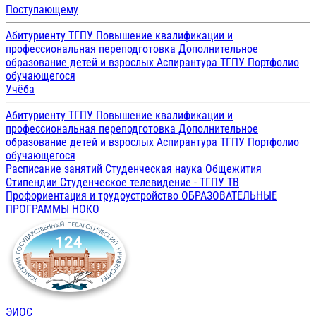
Поступающему
Абитуриенту ТГПУ
Повышение квалификации и
профессиональная переподготовка
Дополнительное
образование детей и взрослых
Аспирантура ТГПУ
Портфолио
обучающегося
Учёба
Абитуриенту ТГПУ
Повышение квалификации и
профессиональная переподготовка
Дополнительное
образование детей и взрослых
Аспирантура ТГПУ
Портфолио
обучающегося
Расписание занятий
Студенческая наука
Общежития
Стипендии
Студенческое телевидение - ТГПУ ТВ
Профориентация и трудоустройство
ОБРАЗОВАТЕЛЬНЫЕ
ПРОГРАММЫ
НОКО
ЭИОС