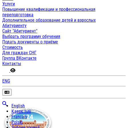
Услуги
Повышение квалификации и профессиональная
переподготовка
Дополнительное образование детей и взрослых
Абитуриенту
Сайт "Абитуриент"
Выбрать программу обучения
Подать документы о приёме
Стоимость
Для граждан СНГ
Группа ВКонтакте
Контакты
ENG
English
Қазақ тілі
Français
Polski
Забони тоҷикӣ