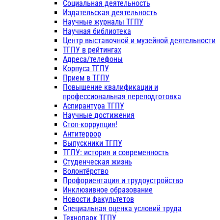
Социальная деятельность
Издательская деятельность
Научные журналы ТГПУ
Научная библиотека
Центр выставочной и музейной деятельности
ТГПУ в рейтингах
Адреса/телефоны
Корпуса ТГПУ
Прием в ТГПУ
Повышение квалификации и
профессиональная переподготовка
Аспирантура ТГПУ
Научные достижения
Стоп-коррупция!
Антитеррор
Выпускники ТГПУ
ТГПУ: история и современность
Студенческая жизнь
Волонтёрство
Профориентация и трудоустройство
Инклюзивное образование
Новости факультетов
Специальная оценка условий труда
Технопарк ТГПУ