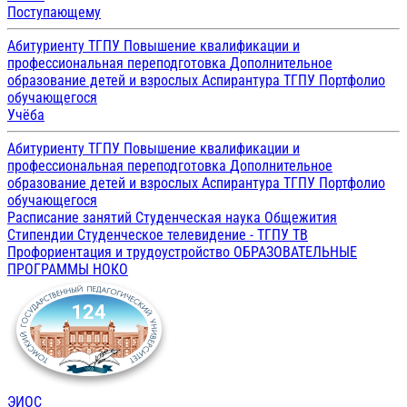
Поступающему
Абитуриенту ТГПУ
Повышение квалификации и
профессиональная переподготовка
Дополнительное
образование детей и взрослых
Аспирантура ТГПУ
Портфолио
обучающегося
Учёба
Абитуриенту ТГПУ
Повышение квалификации и
профессиональная переподготовка
Дополнительное
образование детей и взрослых
Аспирантура ТГПУ
Портфолио
обучающегося
Расписание занятий
Студенческая наука
Общежития
Стипендии
Студенческое телевидение - ТГПУ ТВ
Профориентация и трудоустройство
ОБРАЗОВАТЕЛЬНЫЕ
ПРОГРАММЫ
НОКО
ЭИОС