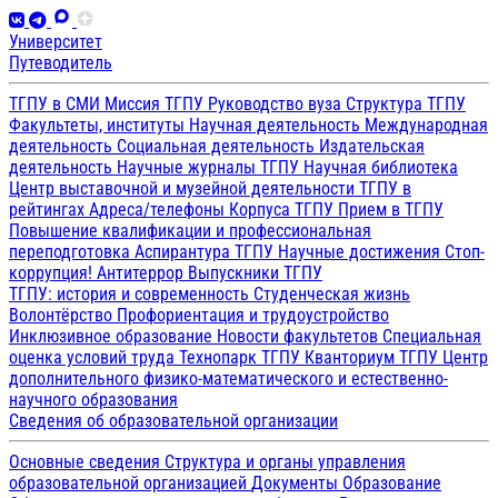
Университет
Путеводитель
ТГПУ в СМИ
Миссия ТГПУ
Руководство вуза
Структура ТГПУ
Факультеты, институты
Научная деятельность
Международная
деятельность
Социальная деятельность
Издательская
деятельность
Научные журналы ТГПУ
Научная библиотека
Центр выставочной и музейной деятельности
ТГПУ в
рейтингах
Адреса/телефоны
Корпуса ТГПУ
Прием в ТГПУ
Повышение квалификации и профессиональная
переподготовка
Аспирантура ТГПУ
Научные достижения
Стоп-
коррупция!
Антитеррор
Выпускники ТГПУ
ТГПУ: история и современность
Студенческая жизнь
Волонтёрство
Профориентация и трудоустройство
Инклюзивное образование
Новости факультетов
Специальная
оценка условий труда
Технопарк ТГПУ
Кванториум ТГПУ
Центр
дополнительного физико-математического и естественно-
научного образования
Сведения об образовательной организации
Основные сведения
Структура и органы управления
образовательной организацией
Документы
Образование