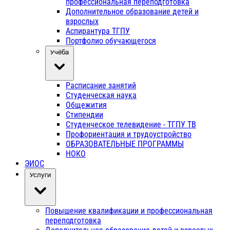
профессиональная переподготовка
Дополнительное образование детей и
взрослых
Аспирантура ТГПУ
Портфолио обучающегося
Учёба
Расписание занятий
Студенческая наука
Общежития
Стипендии
Студенческое телевидение - ТГПУ ТВ
Профориентация и трудоустройство
ОБРАЗОВАТЕЛЬНЫЕ ПРОГРАММЫ
НОКО
ЭИОС
Услуги
Повышение квалификации и профессиональная
переподготовка