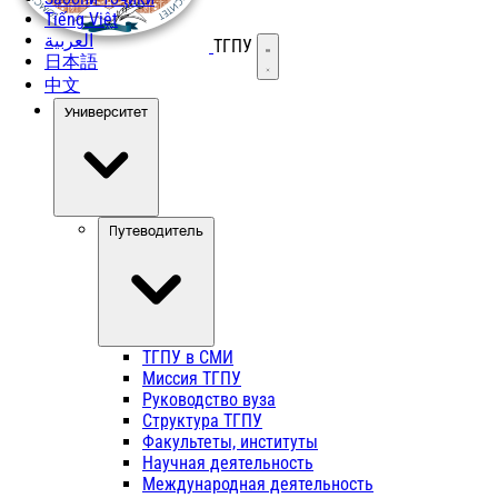
Tiếng Việt
العربية
ТГПУ
Открыть меню
日本語
中文
Университет
Путеводитель
ТГПУ в СМИ
Миссия ТГПУ
Руководство вуза
Структура ТГПУ
Факультеты, институты
Научная деятельность
Международная деятельность