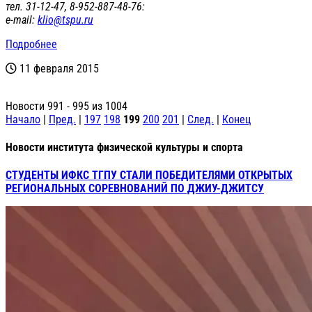
тел. 31-12-47, 8-952-887-48-76:
е-mail:
klio@tspu.ru
Подробнее
11 февраля 2015
Новости 991 - 995 из 1004
Начало
|
Пред.
|
197
198
199
200
201
|
След.
|
Конец
Новости института физической культуры и спорта
СТУДЕНТЫ ИФКС ТГПУ СТАЛИ ПОБЕДИТЕЛЯМИ ОТКРЫТЫХ
РЕГИОНАЛЬНЫХ СОРЕВНОВАНИЙ ПО ДЖИУ-ДЖИТСУ