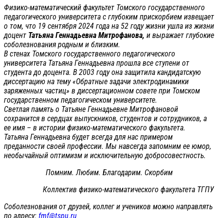
Физико-математический факультет Томского государственного
педагогического университета с глубоким прискорбием извещает
о том, что 19 сентября 2024 года на 52 году жизни ушла из жизни
доцент
Татьяна Геннадьевна Митрофанова,
и выражает глубокие
соболезнования родным и близким.
В стенах Томского государственного педагогического
университета Татьяна Геннадьевна прошла все ступени от
студента до доцента. В 2003 году она защитила кандидатскую
диссертацию на тему «Обратные задачи электродинамики
заряженных частиц» в диссертационном совете при Томском
государственном педагогическом университете.
Светлая память о Татьяне Геннадьевне Митрофановой
сохранится в сердцах выпускников, студентов и сотрудников, а
ее имя – в истории физико-математического факультета.
Татьяна Геннадьевна будет всегда для нас примером
преданности своей профессии. Мы навсегда запомним ее юмор,
необычайный оптимизм и исключительную добросовестность.
Помним. Любим. Благодарим. Скорбим
Коллектив физико-математического факультета ТГПУ
Соболезнования от друзей, коллег и учеников можно направлять
по адресу:
fmf@tspu.ru