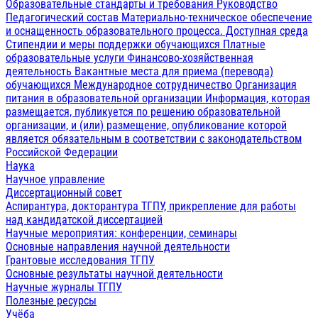
Образовательные стандарты и требования
Руководство
Педагогический состав
Материально-техническое обеспечение
и оснащенность образовательного процесса. Доступная среда
Стипендии и меры поддержки обучающихся
Платные
образовательные услуги
Финансово-хозяйственная
деятельность
Вакантные места для приема (перевода)
обучающихся
Международное сотрудничество
Организация
питания в образовательной организации
Информация, которая
размещается, публикуется по решению образовательной
организации, и (или) размещение, опубликование которой
является обязательным в соответствии с законодательством
Российской Федерации
Наука
Научное управление
Диссертационный совет
Аспирантура, докторантура ТГПУ, прикрепление для работы
над кандидатской диссертацией
Научные мероприятия: конференции, семинары
Основные направления научной деятельности
Грантовые исследования ТГПУ
Основные результаты научной деятельности
Научные журналы ТГПУ
Полезные ресурсы
Учёба