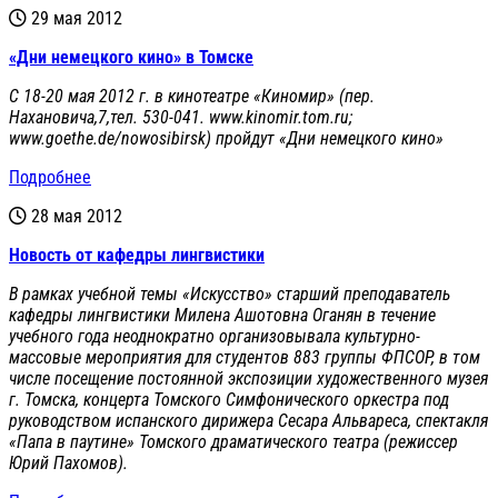
29 мая 2012
«Дни немецкого кино» в Томске
C 18-20 мая 2012 г. в кинотеатре «Киномир» (пер.
Нахановича,7,тел. 530-041. www.kinomir.tom.ru;
www.goethe.de/nowosibirsk) пройдут «Дни немецкого кино»
Подробнее
28 мая 2012
Новость от кафедры лингвистики
В рамках учебной темы «Искусство» старший преподаватель
кафедры лингвистики Милена Ашотовна Оганян в течение
учебного года неоднократно организовывала культурно-
массовые мероприятия для студентов 883
группы ФП
C
ОР, в том
числе посещение постоянной экспозиции художественного музея
г. Томска, концерта Томского Симфонического оркестра под
руководством испанского дирижера Сесара Альвареса, спектакля
«Папа в паутине» Томского драматического театра (режиссер
Юрий Пахомов).